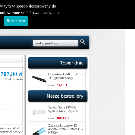
nowy klient
|
logowanie
, w tym w sposób dostosowany do
zamieszczane w Państwa urządzeniu
.
Rozumiem
707,80 zł
Organizer kabli poziomy
1U, grzebieniowy
575,45 zł netto
cena:
23,10zł
Tenda Nova MW5G
System Mesh, 3-pack
cena:
308,10zł
Zaciskarka złączy RJ-
stępowy Wi-Fi 6
45/RJ-12/RJ-11/RJ-9 CT-
ezprzewodowy i
N5684