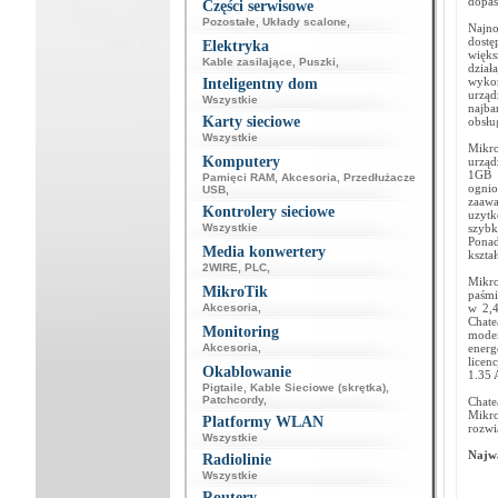
dopas
Części serwisowe
Pozostałe
,
Układy scalone
,
Najno
dostę
Elektryka
więk
Kable zasilające
,
Puszki
,
dzia
wykor
Inteligentny dom
urząd
Wszystkie
najba
Karty sieciowe
obsłu
Wszystkie
Mikro
Komputery
urząd
1GB p
Pamięci RAM
,
Akcesoria
,
Przedłużacze
ogni
USB
,
zaaw
Kontrolery sieciowe
uzytk
Wszystkie
szyb
Ponad
Media konwertery
kszta
2WIRE
,
PLC
,
Mikro
MikroTik
paśmi
Akcesoria
,
w 2,4
Chat
Monitoring
modem
Akcesoria
,
energ
licen
Okablowanie
1.35 
Pigtaile
,
Kable Sieciowe (skrętka)
,
Patchcordy
,
Chate
Mikro
Platformy WLAN
rozwi
Wszystkie
Najwa
Radiolinie
Wszystkie
Routery