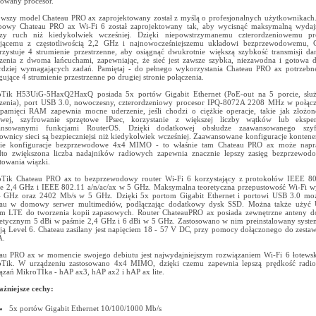
owany procesor.
wszy model Chateau PRO ax zaprojektowany został z myślą o profesjonalnych użytkownikac
powy Chateau PRO ax Wi-Fi 6 został zaprojektowany tak, aby wycisnąć maksymalną wydajn
szy ruch niż kiedykolwiek wcześniej. Dzięki niepowstrzymanemu czterordzeniowemu p
łającemu z częstotliwością 2,2 GHz i najnowocześniejszemu układowi bezprzewodowemu,
zystuje 4 strumienie przestrzenne, aby osiągnąć dwukrotnie większą szybkość transmisji d
zenia z dwoma łańcuchami, zapewniając, że sieć jest zawsze szybka, niezawodna i gotowa 
rdziej wymagających zadań. Pamiętaj - do pełnego wykorzystania Chateau PRO ax potrzebne
gujące 4 strumienie przestrzenne po drugiej stronie połączenia.
Tik H53UiG-5HaxQ2HaxQ posiada 5x portów Gigabit Ethernet (PoE-out na 5 porcie, służa
zenia), port USB 3.0, nowoczesny, czterordzeniowy procesor IPQ-8072A 2208 MHz w połącz
amięci RAM zapewnia mocne uderzenie, jeśli chodzi o ciężkie operacje, takie jak złożon
owej, szyfrowanie sprzętowe IPsec, korzystanie z większej liczby wątków lub ekspe
ansowanymi funkcjami RouterOS. Dzięki dodatkowej obsłudze zaawansowanego sz
ownicy sieci są bezpieczniejsi niż kiedykolwiek wcześniej. Zaawansowane konfiguracje kontene
kie konfiguracje bezprzewodowe 4x4 MIMO - to właśnie tam Chateau PRO ax może napr
to zwiększona liczba nadajników radiowych zapewnia znacznie lepszy zasięg bezprzewod
łtowania wiązki.
Tik Chateau PRO ax to bezprzewodowy router Wi-Fi 6 korzystający z protokołów IEEE 80
e 2,4 GHz i IEEE 802.11 a/n/ac/ax w 5 GHz. Maksymalna teoretyczna przepustowość Wi-Fi 
 GHz oraz 2402 Mb/s w 5 GHz. Dzięki 5x portom Gigabit Ethernet i portowi USB 3.0 możn
eau w domowy serwer multimediów, podłączając dodatkowy dysk SSD. Można także użyć
 LTE do tworzenia kopii zapasowych. Router ChateauPRO ax posiada zewnętrzne anteny d
etycznym 5 dBi w paśmie 2,4 GHz i 6 dBi w 5 GHz. Zastosowano w nim preinstalowany syst
cją Level 6. Chateau zasilany jest napięciem 18 - 57 V DC, przy pomocy dołączonego do zestaw
A.
au PRO ax w momencie swojego debiutu jest najwydajniejszym rozwiązaniem Wi-Fi 6 łotews
Tik. W urządzeniu zastosowano 4x4 MIMO, dzięki czemu zapewnia lepszą prędkość radio
ązań MikroTIka - hAP ax3, hAP ax2 i hAP ax lite.
żniejsze cechy:
5x portów Gigabit Ethernet 10/100/1000 Mb/s