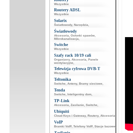
Wszystkie
Routery ADSL
Wszystkie
Solarix
Światłowody
,
Narzędzia
,
Światłowody
Akcesoria
,
Osłonki spawów
,
Mikrokanalizacja
,
Switche
Wszystkie
Szafy rack 10/19 cali
Organizery
,
Akcesoria
,
Panele
wentylacyjne
,
Telewizja cyfrowa DVB-T
Wszystkie
Teltonika
Switche
,
Anteny
,
Bramy sieciowe
,
Tenda
Switche
,
Inteligentny dom
,
TP-Link
Akcesoria
,
Zasilanie
,
Switche
,
Ubiquiti
Cloud Keys i Gateway
,
Routery
,
Akcesoria
,
VoIP
Bramki VoIP
,
Telefony VoIP
,
Stacje bazowe
,
Zasilanie