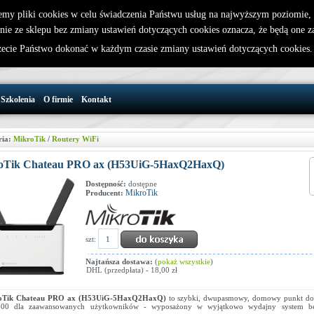
emy pliki cookies w celu świadczenia Państwu usług na najwyższym poziomie
nie ze sklepu bez zmiany ustawień dotyczących cookies oznacza, że będą one 
32 721 86 72
W koszyku jest 0 produktów(y)
cie Państwo dokonać w każdym czasie zmiany ustawień dotyczących cookies
support@wirelesslan.com.pl
Szkolenia
O firmie
Kontakt
ria:
MikroTik
/
Routery WiFi
oTik Chateau PRO ax (H53UiG-5HaxQ2HaxQ)
Dostępność:
dostępne
MikroTik
Producent:
szt:
Najtańsza dostawa:
(
pokaż wszystkie
)
DHL (przedpłata) - 18,00 zł
oTik
Chateau PRO ax (H53UiG-5HaxQ2HaxQ)
to szybki, dwupasmowy, domowy punkt do
00 dla zaawansowanych użytkowników - wyposażony w wyjątkowo wydajny system b