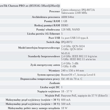
kroTik Chateau PRO ax (H53UiG-5HaxQ2HaxQ)
Cztero-rdzenowy IPQ-8072A
Procesor
Taktowanie 2208 MHz
Architektura procesora
ARM 64bit
Pamięć RAM
1 GB
Rodzaj pamięci RAM
DDR3
Pamięć wbudowana
128 MB, NAND
Liczba portów 1G Ethernet
5
Port USB
1x port USB 3.0 typu A
Switch chip
IPQ-8072
2,4 GHz: QCN-5024
Model interfejsu bezprzewodowego
5 GHz: QCN-5054
Wi-Fi 6
Standardy bezprzewodowe
2,4 GHz: IEEE 802.11 b/g/n/ax
5 GHz: IEEE 802.11 a/n/ac/ax
2,4 GHz: 5 dBi
Zysk energetyczny anten
5 GHz: 6 dBi
Wymiary
240 x 156 x 44 mm
System operacyjny
RouterOS v7, licencja Level 6
Dopuszczalna temperatura pracy
Od -40 do 70 st. C
Zasilanie
Liczba wejść DC
1
Napięcie wejściowe
18 - 57 V
Wyjście PoE
Pasywne PoE, napięcie do 57 V (Ether5)
Maksymalny prąd wyjściowy (wejście < 30 V)
600 mA
Maksymalny prąd wyjściowy (wejście > 30 V)
500 mA
Maksymalny pobór mocy samego urządzeia
18 W