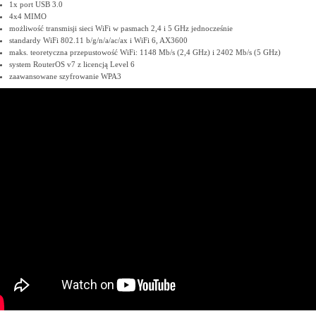
1x port USB 3.0
4x4 MIMO
możliwość transmisji sieci WiFi w pasmach 2,4 i 5 GHz jednocześnie
standardy WiFi 802.11 b/g/n/a/ac/ax i WiFi 6, AX3600
maks. teoretyczna przepustowość WiFi: 1148 Mb/s (2,4 GHz) i 2402 Mb/s (5 GHz)
system RouterOS v7 z licencją Level 6
zaawansowane szyfrowanie WPA3