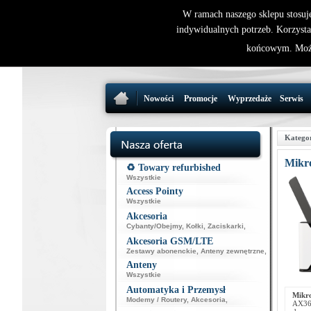
W ramach naszego sklepu stosuj
indywidualnych potrzeb. Korzysta
końcowym. Może
Nowości
Promocje
Wyprzedaże
Serwis
Katego
Mikr
♻️ Towary refurbished
Wszystkie
Access Pointy
Wszystkie
Akcesoria
Cybanty/Obejmy
,
Kołki
,
Zaciskarki
,
Akcesoria GSM/LTE
Zestawy abonenckie
,
Anteny zewnętrzne
,
Anteny
Wszystkie
Automatyka i Przemysł
Mikr
Modemy / Routery
,
Akcesoria
,
AX36