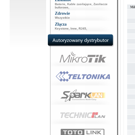
Baterie
,
Kable zasilające
,
Zasilacze
Mi
buforowe
,
Zdrowie
Wszystkie
Złącza
Keystone
,
Inne
,
RJ45
,