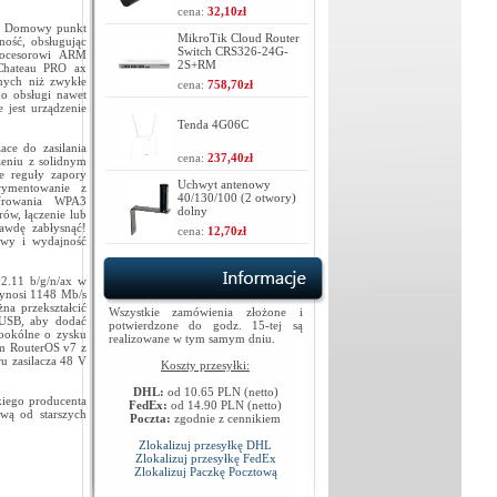
cena:
32,10zł
h. Domowy punkt
MikroTik Cloud Router
ość, obsługując
Switch CRS326-24G-
rocesorowi ARM
2S+RM
 Chateau PRO ax
anych niż zwykłe
cena:
758,70zł
do obsługi nawet
 jest urządzenie
Tenda 4G06C
ce do zasilania
cena:
237,40zł
eniu z solidnym
e reguły zapory
Uchwyt antenowy
rymentowanie z
40/130/100 (2 otwory)
yfrowania WPA3
dolny
rów, łączenie lub
awdę zabłysnąć!
cena:
12,70zł
owy i wydajność
2.11 b/g/n/ax w
wynosi 1148 Mb/s
a przekształcić
Wszystkie zamówienia złożone i
 USB, aby dodać
potwierdzone do godz. 15-tej są
ookólne o zysku
realizowane w tym samym dniu.
em RouterOS v7 z
u zasilacza 48 V
Koszty przesyłki:
DHL:
od 10.65 PLN (netto)
kiego producenta
FedEx:
od 14.90 PLN (netto)
wą od starszych
Poczta:
zgodnie z cennikiem
Zlokalizuj przesyłkę DHL
Zlokalizuj przesyłkę FedEx
Zlokalizuj Paczkę Pocztową