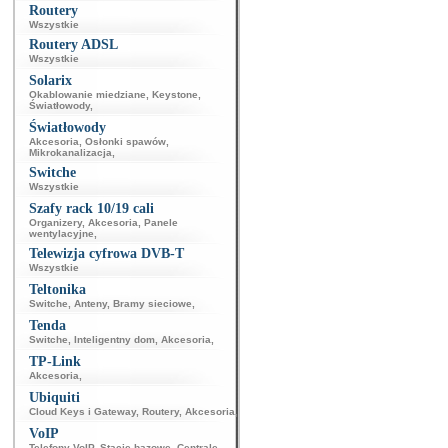
Routery
Wszystkie
Routery ADSL
Wszystkie
Solarix
Okablowanie miedziane
,
Keystone
,
Światłowody
,
Światłowody
Akcesoria
,
Osłonki spawów
,
Mikrokanalizacja
,
Switche
Wszystkie
Szafy rack 10/19 cali
Organizery
,
Akcesoria
,
Panele
wentylacyjne
,
Telewizja cyfrowa DVB-T
Wszystkie
Teltonika
Switche
,
Anteny
,
Bramy sieciowe
,
Tenda
Switche
,
Inteligentny dom
,
Akcesoria
,
TP-Link
Akcesoria
,
Ubiquiti
Cloud Keys i Gateway
,
Routery
,
Akcesoria
,
VoIP
Telefony VoIP
,
Stacje bazowe
,
Centrale