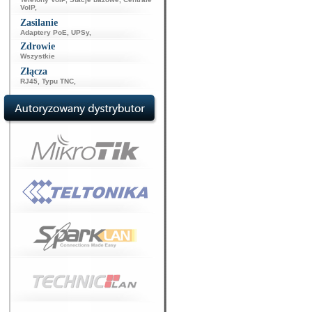
VoIP
,
Zasilanie
Adaptery PoE
,
UPSy
,
Zdrowie
Wszystkie
Złącza
RJ45
,
Typu TNC
,