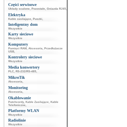
Części serwisowe
Układy scalone
,
Pozostałe
,
Gniazda RJ45
,
Elektryka
Kable zasilające
,
Puszki
,
Inteligentny dom
Wszystkie
Karty sieciowe
Wszystkie
Komputery
Pamięci RAM
,
Akcesoria
,
Przedłużacze
USB
,
Kontrolery sieciowe
Wszystkie
Media konwertery
PLC
,
RS-232/RS-485
,
MikroTik
Akcesoria
,
Monitoring
Akcesoria
,
Okablowanie
Patchcordy
,
Kable Zasilające
,
Kable
Telefoniczne
,
Platformy WLAN
Wszystkie
Radiolinie
Wszystkie