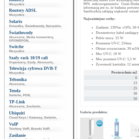
skutecznej dawki D90 wynoszącej okoł
90% mikroorganizmów Gram-Dodat
Wszystkie
informacją jest to, że badania potwie
Routery ADSL
SanificaAria zabijają większość wirus
Wszystkie
Najważniejsze cechy:
Solarix
Gniazdka
,
Światłowody
,
Narzędzia
,
Zasilanie: 230Vac ±10%, 50
Światłowody
Dwumetrowy kabel zasilający
Akcesoria
,
Media konwertery
,
Pobór mocy: 25 W
GPON/EPON
,
Promienie UV-C: 254nm
Switche
Obszar oczyszczania: 30 m3/
Wszystkie
Moc UV-C: 18 W
Szafy rack 10/19 cali
Moc promieni UV-C: 5,5 W
Organizery
,
Szafy
,
Akcesoria
,
Żywotność kartridża: 12 mies
Telewizja cyfrowa DVB-T
Powierzchnia m2
Wszystkie
6
Teltonika
13
Akcesoria
,
25
Tenda
38
Switche
,
PON
,
50
TP-Link
Akcesoria
,
Zasilanie
,
Galeria produktu:
Ubiquiti
Cloud Keys i Gateway
,
Switche
,
VoIP
Telefony VoIP
,
Bramki VoIP
,
Zasilanie