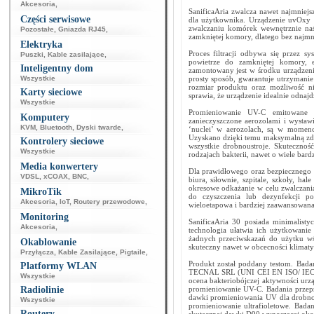
Akcesoria
,
SanificaAria zwalcza nawet najmniejs
Części serwisowe
dla użytkownika. Urządzenie uvOxy 
zwalczaniu komórek wewnętrznie naś
Pozostałe
,
Gniazda RJ45
,
zamkniętej komory, dlatego bez najmn
Elektryka
Proces filtracji odbywa się przez s
Puszki
,
Kable zasilające
,
powietrze do zamkniętej komory, 
Inteligentny dom
zamontowany jest w środku urządzenia
Wszystkie
prosty sposób, gwarantuje utrzymanie
rozmiar produktu oraz możliwość n
Karty sieciowe
sprawia, że urządzenie idealnie odnaj
Wszystkie
Promieniowanie UV-C emitowane j
Komputery
zanieczyszczone aerozolami i wystaw
KVM
,
Bluetooth
,
Dyski twarde
,
‘nuclei’ w aerozolach, są w momenc
Uzyskano dzięki temu maksymalną zdo
Kontrolery sieciowe
wszystkie drobnoustroje. Skutecznoś
Wszystkie
rodzajach bakterii, nawet o wiele bar
Media konwertery
Dla prawidłowego oraz bezpiecznego 
VDSL
,
xCOAX
,
BNC
,
biura, siłownie, szpitale, szkoły, h
okresowe odkażanie w celu zwalczania
MikroTik
do czyszczenia lub dezynfekcji po
Akcesoria
,
IoT
,
Routery przewodowe
,
wieloetapowa i bardziej zaawansowana
Monitoring
SanificaAria 30 posiada minimalist
Akcesoria
,
technologia ułatwia ich użytkowanie 
żadnych przeciwskazań do użytku wśr
Okablowanie
skuteczny nawet w obcecności klimatyz
Przyłącza
,
Kable Zasilające
,
Pigtaile
,
Produkt został poddany testom. Bada
Platformy WLAN
TECNAL SRL (UNI CEI EN ISO/ IEC 17
Wszystkie
ocena bakteriobójczej aktywności urz
Radiolinie
promieniowanie UV-C. Badania przep
dawki promieniowania UV dla drobno
Wszystkie
promieniowanie ultrafioletowe. Badan
Routery