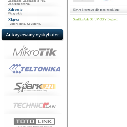
Zasilacze
,
Zasilacze z PoE
,
Zabezpieczenia
,
Zdrowie
Słowa kluczowe dla tego produktu:
Wszystkie
Złącza
SanificaAria 30
UV-OXY
Beghelli
Typu N
,
Inne
,
Keystone
,