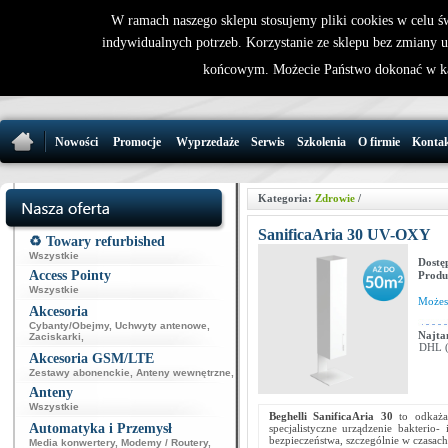
W ramach naszego sklepu stosujemy pliki cookies w celu 
indywidualnych potrzeb. Korzystanie ze sklepu bez zmiany 
32 721 86 
końcowym. Możecie Państwo dokonać w ka
support@wirele
Nowości
Promocje
Wyprzedaże
Serwis
Szkolenia
O firmie
Konta
Kategoria:
Zdrowie
/
SanificaAria 30 UV-OXY
♻️ Towary refurbished
Wszystkie
Dostę
Access Pointy
Produ
Wszystkie
Może
Akcesoria
Cybanty/Obejmy
,
Uchwyty antenowe
,
Najta
Zaciskarki
,
DHL (p
Akcesoria GSM/LTE
Zestawy abonenckie
,
Anteny wewnętrzne
,
Anteny
Wszystkie
Beghelli SanificaAria 30
to odkażac
Automatyka i Przemysł
specjalistyczne urządzenie bakterio
bezpieczeństwa, szczególnie w czasa
Media konwertery
,
Modemy / Routery
,