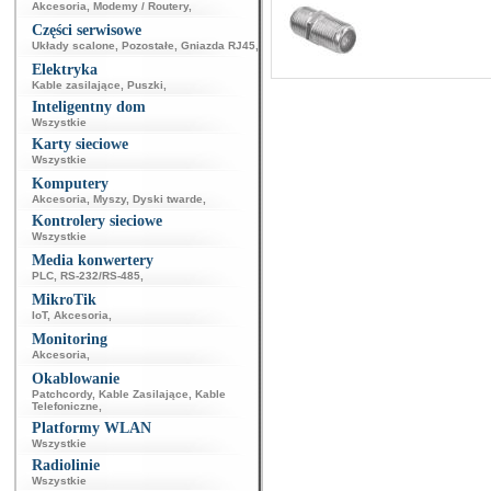
Akcesoria
,
Modemy / Routery
,
Części serwisowe
Układy scalone
,
Pozostałe
,
Gniazda RJ45
,
Elektryka
Kable zasilające
,
Puszki
,
Inteligentny dom
Wszystkie
Karty sieciowe
Wszystkie
Komputery
Akcesoria
,
Myszy
,
Dyski twarde
,
Kontrolery sieciowe
Wszystkie
Media konwertery
PLC
,
RS-232/RS-485
,
MikroTik
IoT
,
Akcesoria
,
Monitoring
Akcesoria
,
Okablowanie
Patchcordy
,
Kable Zasilające
,
Kable
Telefoniczne
,
Platformy WLAN
Wszystkie
Radiolinie
Wszystkie