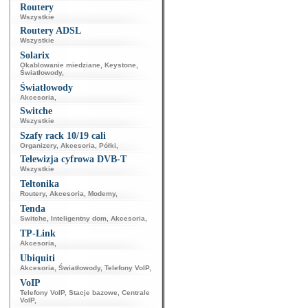
Routery
Wszystkie
Routery ADSL
Wszystkie
Solarix
Okablowanie miedziane
,
Keystone
,
Światłowody
,
Światłowody
Akcesoria
,
Switche
Wszystkie
Szafy rack 10/19 cali
Organizery
,
Akcesoria
,
Półki
,
Telewizja cyfrowa DVB-T
Wszystkie
Teltonika
Routery
,
Akcesoria
,
Modemy
,
Tenda
Switche
,
Inteligentny dom
,
Akcesoria
,
TP-Link
Akcesoria
,
Ubiquiti
Akcesoria
,
Światłowody
,
Telefony VoIP
,
VoIP
Telefony VoIP
,
Stacje bazowe
,
Centrale
VoIP
,