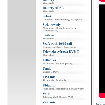
Wszystkie
Routery ADSL
Wszystkie
Solarix
Gniazdka
,
Światłowody
,
Narzędzia
,
Światłowody
Akcesoria
,
Media konwertery
,
GPON/EPON
,
Switche
Wszystkie
Szafy rack 10/19 cali
Organizery
,
Szafy
,
Akcesoria
,
Telewizja cyfrowa DVB-T
Wszystkie
Teltonika
Akcesoria
,
Access pointy
,
Tenda
Switche
,
PON
,
TP-Link
Akcesoria
,
Zasilanie
,
Ubiquiti
Akcesoria
,
Monitoring
,
Światłowody
,
VoIP
Telefony VoIP
,
Bramki VoIP
,
Zasilanie
Galeria