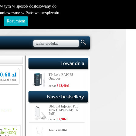
nowy klient
|
logowanie
, w tym w sposób dostosowany do
zamieszczane w Państwa urządzeniu
.
Rozumiem
0,60 zł
TP-Link EAP225-
Outdoor
8,62 zł netto
cena:
342,40zł
Ubiquiti Injector PoE,
15W (U-POE-AF, U-
PoE)
cena:
32,90zł
chy
MikroTik
Tenda 4G06C
S804-4DDQ-