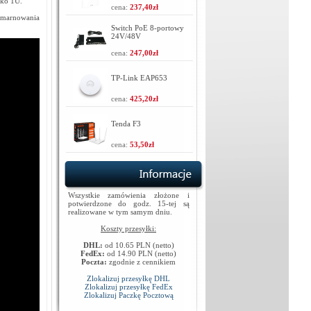
lko 1U.
cena:
237,40zł
 marnowania
Switch PoE 8-portowy
24V/48V
cena:
247,00zł
TP-Link EAP653
cena:
425,20zł
Tenda F3
cena:
53,50zł
Wszystkie zamówienia złożone i
potwierdzone do godz. 15-tej są
realizowane w tym samym dniu.
Koszty przesyłki:
DHL:
od 10.65 PLN (netto)
FedEx:
od 14.90 PLN (netto)
Poczta:
zgodnie z cennikiem
Zlokalizuj przesyłkę DHL
Zlokalizuj przesyłkę FedEx
Zlokalizuj Paczkę Pocztową