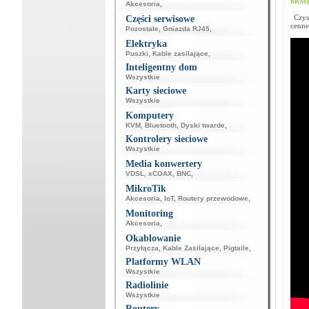
hRM)
Akcesoria
,
Czyst
Części serwisowe
cenne
Pozostałe
,
Gniazda RJ45
,
Elektryka
Puszki
,
Kable zasilające
,
Inteligentny dom
Wszystkie
Karty sieciowe
Wszystkie
Komputery
KVM
,
Bluetooth
,
Dyski twarde
,
Kontrolery sieciowe
Wszystkie
Media konwertery
VDSL
,
xCOAX
,
BNC
,
MikroTik
Akcesoria
,
IoT
,
Routery przewodowe
,
Monitoring
Akcesoria
,
Okablowanie
Przyłącza
,
Kable Zasilające
,
Pigtaile
,
Platformy WLAN
Wszystkie
Radiolinie
Wszystkie
Routery