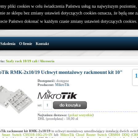
emy pliki cookies w celu świadczenia Państwu usług na najwyższym poziomie
nie ze sklepu bez zmiany ustawień dotyczących cookies oznacza, że będą one 
32 721 86 72
W koszyku jest 0 produktów(y)
cie Państwo dokonać w każdym czasie zmiany ustawień dotyczących cookies
support@wirelesslan.com.pl
Szkolenia
O firmie
Kontakt
ria:
Szafy rack 10/19 cali
/
Akcesoria
oTik RMK-2x10/19 Uchwyt montażowy rackmount kit 10"
1
Dostępność:
dostępne
MikroTik
Producent:
szt:
Najtańsza dostawa:
(
pokaż wszystkie
)
DHL (przedpłata) - 18,00 zł
Tik r
ackmount kit RMK-2x10/19
to uchwyt montażowy umożliwiający instalację dwóch swit
d Smart Switch CSS318-16G-2S+IN
lub
MikroTik Cloud Router Switch CRS804 DDQ (CR