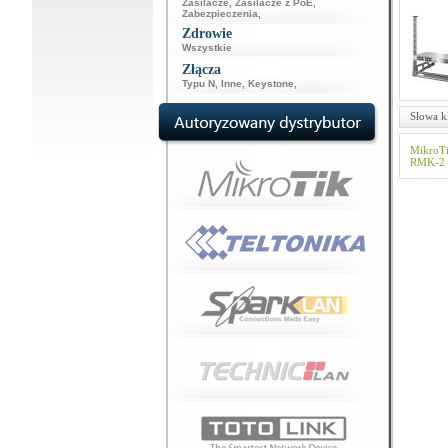
Zasilacze
,
Zasilacze z PoE
,
Zabezpieczenia
,
Zdrowie
Wszystkie
Złącza
Typu N
,
Inne
,
Keystone
,
Słowa k
MikroT
RMK-2