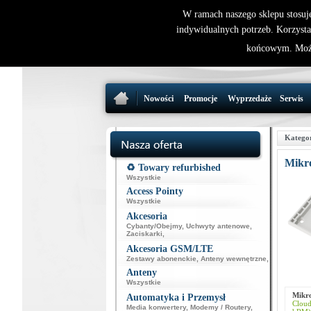
W ramach naszego sklepu stosuj
indywidualnych potrzeb. Korzysta
końcowym. Może
Nowości
Promocje
Wyprzedaże
Serwis
Katego
Mikr
♻️ Towary refurbished
Wszystkie
Access Pointy
Wszystkie
Akcesoria
Cybanty/Obejmy
,
Uchwyty antenowe
,
Zaciskarki
,
Akcesoria GSM/LTE
Zestawy abonenckie
,
Anteny wewnętrzne
,
Anteny
Wszystkie
Mikro
Automatyka i Przemysł
Clou
Media konwertery
,
Modemy / Routery
,