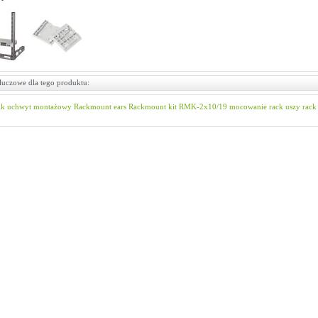
luczowe dla tego produktu:
ik
uchwyt montażowy
Rackmount ears
Rackmount kit
RMK-2x10/19
mocowanie rack
uszy rack