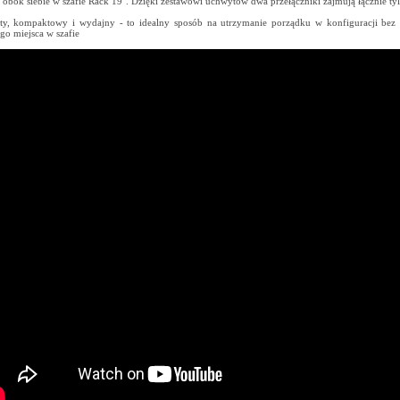
obok siebie w szafie Rack 19". Dzięki zestawowi uchwytów dwa przełączniki zajmują łącznie ty
y, kompaktowy i wydajny - to idealny sposób na utrzymanie porządku w konfiguracji bez
go miejsca w szafie