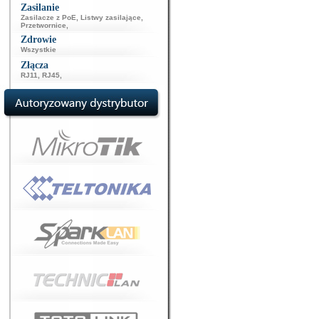
Zasilanie
Zasilacze z PoE
,
Listwy zasilające
,
Przetwornice
,
Zdrowie
Wszystkie
Złącza
RJ11
,
RJ45
,