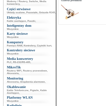
Galeria produktu:
Modemy / Routery
,
Switche
,
Media
konwertery
,
Części serwisowe
Układy scalone
,
Pozostałe
,
Gniazda RJ45
,
Elektryka
Kable zasilające
,
Puszki
,
Inteligentny dom
Wszystkie
Karty sieciowe
Wszystkie
Komputery
Pamięci RAM
,
Kontrolery
,
Czytniki kart
,
Kontrolery sieciowe
Wszystkie
Media konwertery
PLC
,
RS-232/RS-485
,
MikroTik
Routery WiFi
,
Routery przewodowe
,
Akcesoria
,
Monitoring
Akcesoria
,
Urządzenia alarmowe
,
Okablowanie
Kable Telefoniczne
,
Pigtaile
,
Kable
Zasilające
,
Platformy WLAN
Wszystkie
Radiolinie