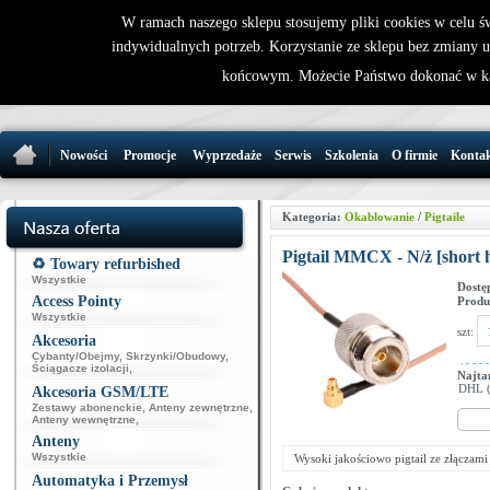
W ramach naszego sklepu stosujemy pliki cookies w celu 
indywidualnych potrzeb. Korzystanie ze sklepu bez zmiany 
32 721 86 
końcowym. Możecie Państwo dokonać w ka
support@wirele
Nowości
Promocje
Wyprzedaże
Serwis
Szkolenia
O firmie
Konta
Kategoria:
Okablowanie
/
Pigtaile
Pigtail MMCX - N/ż [short 
♻️ Towary refurbished
Wszystkie
Dostę
Access Pointy
Produ
Wszystkie
szt:
Akcesoria
Cybanty/Obejmy
,
Skrzynki/Obudowy
,
Ściągacze izolacji
,
Najta
DHL (p
Akcesoria GSM/LTE
Zestawy abonenckie
,
Anteny zewnętrzne
,
Anteny wewnętrzne
,
Anteny
Wszystkie
Wysoki jakościowo pigtail ze złączam
Automatyka i Przemysł