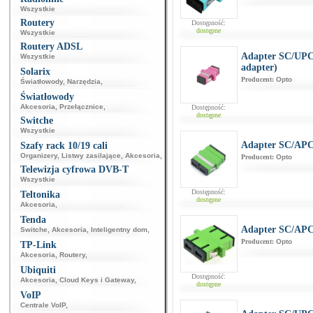
Wszystkie
Routery
Dostępność:
dostępne
Wszystkie
Routery ADSL
Adapter SC/UPC
Wszystkie
adapter)
Solarix
Producent:
Opto
Światłowody
,
Narzędzia
,
Światłowody
Akcesoria
,
Przełącznice
,
Dostępność:
dostępne
Switche
Wszystkie
Adapter SC/APC
Szafy rack 10/19 cali
Organizery
,
Listwy zasilające
,
Akcesoria
,
Producent:
Opto
Telewizja cyfrowa DVB-T
Wszystkie
Dostępność:
Teltonika
dostępne
Akcesoria
,
Tenda
Adapter SC/AP
Switche
,
Akcesoria
,
Inteligentny dom
,
Producent:
Opto
TP-Link
Akcesoria
,
Routery
,
Ubiquiti
Dostępność:
Akcesoria
,
Cloud Keys i Gateway
,
dostępne
VoIP
Centrale VoIP
,