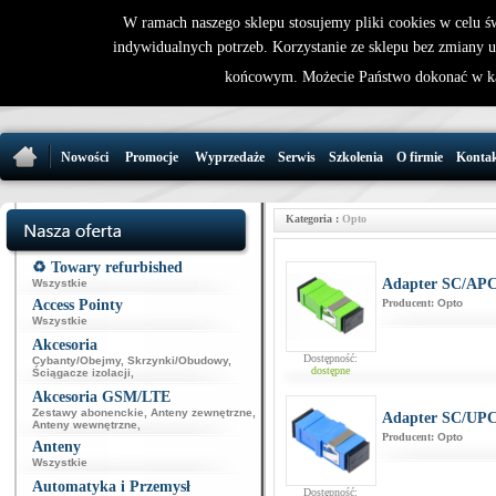
W ramach naszego sklepu stosujemy pliki cookies w celu 
indywidualnych potrzeb. Korzystanie ze sklepu bez zmiany 
32 721 86 
końcowym. Możecie Państwo dokonać w ka
support@wirele
Nowości
Promocje
Wyprzedaże
Serwis
Szkolenia
O firmie
Konta
Kategoria :
Opto
♻️ Towary refurbished
Adapter SC/APC
Wszystkie
Access Pointy
Producent:
Opto
Wszystkie
Akcesoria
Dostępność:
Cybanty/Obejmy
,
Skrzynki/Obudowy
,
dostępne
Ściągacze izolacji
,
Akcesoria GSM/LTE
Zestawy abonenckie
,
Anteny zewnętrzne
,
Adapter SC/UPC
Anteny wewnętrzne
,
Producent:
Opto
Anteny
Wszystkie
Automatyka i Przemysł
Dostępność: