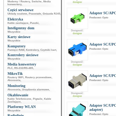
Modemy / Routery
,
Switche
,
Media
dostępne
konwertery
,
Części serwisowe
Adapter SC/AP
Układy scalone
,
Pozostałe
,
Gniazda RJ45
,
Producent:
Opto
Elektryka
Kable zasilające
,
Puszki
,
Inteligentny dom
Dostępność:
Wszystkie
dostępne
Karty sieciowe
Wszystkie
Adapter SC/UP
Komputery
Producent:
Opto
Pamięci RAM
,
Kontrolery
,
Czytniki kart
,
Kontrolery sieciowe
Wszystkie
Dostępność:
Media konwertery
dostępne
PLC
,
RS-232/RS-485
,
MikroTik
Adapter SC/UP
Routery WiFi
,
Routery przewodowe
,
Akcesoria
,
Producent:
Opto
Monitoring
Akcesoria
,
Urządzenia alarmowe
,
Dostępność:
Okablowanie
dostępne
Kable Telefoniczne
,
Pigtaile
,
Kable
Zasilające
,
Adapter SC/UP
Platformy WLAN
adapter)
Wszystkie
Producent:
Opto
Radiolinie