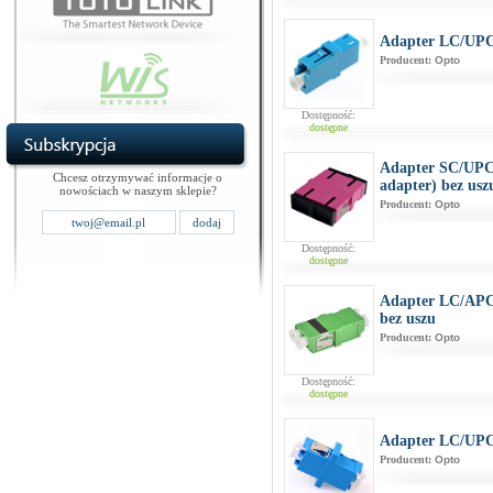
Adapter LC/UP
Producent:
Opto
Dostępność:
dostępne
Adapter SC/UP
Chcesz otrzymywać informacje o
adapter) bez usz
nowościach w naszym sklepie?
Producent:
Opto
Dostępność:
dostępne
Adapter LC/AP
bez uszu
Producent:
Opto
Dostępność:
dostępne
Adapter LC/UP
Producent:
Opto