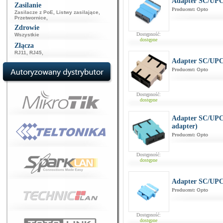
Adapter SC/UPC
Zasilanie
Producent:
Opto
Zasilacze z PoE
,
Listwy zasilające
,
Przetwornice
,
Zdrowie
Dostępność:
Wszystkie
dostępne
Złącza
RJ11
,
RJ45
,
Adapter SC/UP
Producent:
Opto
Dostępność:
dostępne
Adapter SC/UP
adapter)
Producent:
Opto
Dostępność:
dostępne
Adapter SC/UP
Producent:
Opto
Dostępność:
dostępne