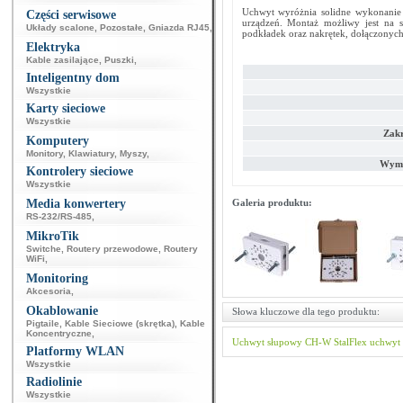
Uchwyt wyróżnia solidne wykonanie z
Części serwisowe
urządzeń. Montaż możliwy jest na
Układy scalone
,
Pozostałe
,
Gniazda RJ45
,
podkładek oraz nakrętek, dołączonych
Elektryka
Kable zasilające
,
Puszki
,
Inteligentny dom
Wszystkie
Karty sieciowe
Wszystkie
Zakr
Komputery
Monitory
,
Klawiatury
,
Myszy
,
Wymi
Kontrolery sieciowe
Wszystkie
Media konwertery
Galeria produktu:
RS-232/RS-485
,
MikroTik
Switche
,
Routery przewodowe
,
Routery
WiFi
,
Monitoring
Akcesoria
,
Okablowanie
Słowa kluczowe dla tego produktu:
Pigtaile
,
Kable Sieciowe (skrętka)
,
Kable
Koncentryczne
,
Uchwyt słupowy
CH-W
StalFlex
uchwyt
Platformy WLAN
Wszystkie
Radiolinie
Wszystkie