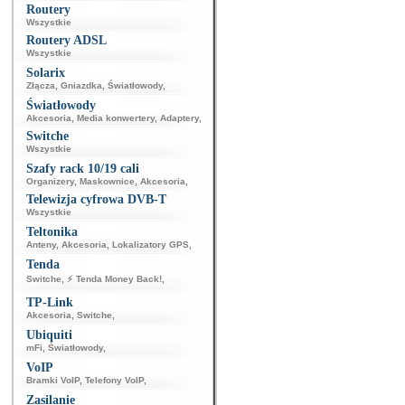
Routery
Wszystkie
Routery ADSL
Wszystkie
Solarix
Złącza
,
Gniazdka
,
Światłowody
,
Światłowody
Akcesoria
,
Media konwertery
,
Adaptery
,
Switche
Wszystkie
Szafy rack 10/19 cali
Organizery
,
Maskownice
,
Akcesoria
,
Telewizja cyfrowa DVB-T
Wszystkie
Teltonika
Anteny
,
Akcesoria
,
Lokalizatory GPS
,
Tenda
Switche
,
⚡ Tenda Money Back!
,
TP-Link
Akcesoria
,
Switche
,
Ubiquiti
mFi
,
Światłowody
,
VoIP
Bramki VoIP
,
Telefony VoIP
,
Zasilanie