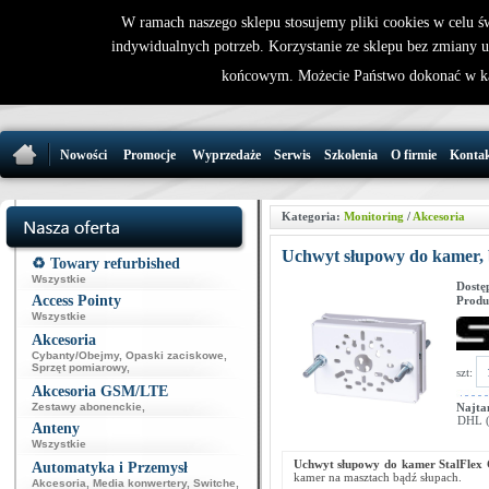
W ramach naszego sklepu stosujemy pliki cookies w celu 
indywidualnych potrzeb. Korzystanie ze sklepu bez zmiany 
32 721 86 
końcowym. Możecie Państwo dokonać w ka
support@wirele
Nowości
Promocje
Wyprzedaże
Serwis
Szkolenia
O firmie
Konta
Kategoria:
Monitoring
/
Akcesoria
Uchwyt słupowy do kamer, 
♻️ Towary refurbished
Wszystkie
Dostę
Access Pointy
Produ
Wszystkie
Akcesoria
Cybanty/Obejmy
,
Opaski zaciskowe
,
Sprzęt pomiarowy
,
szt:
Akcesoria GSM/LTE
Zestawy abonenckie
,
Najta
DHL (p
Anteny
Wszystkie
Uchwyt słupowy do kamer StalFle
Automatyka i Przemysł
kamer na masztach bądź słupach.
Akcesoria
,
Media konwertery
,
Switche
,