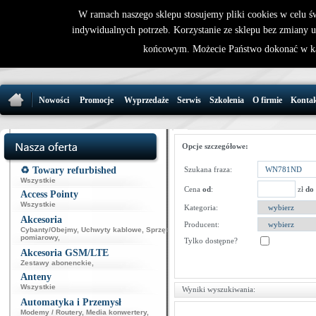
W ramach naszego sklepu stosujemy pliki cookies w celu 
indywidualnych potrzeb. Korzystanie ze sklepu bez zmiany 
32 721 86 
końcowym. Możecie Państwo dokonać w ka
support@wirele
Nowości
Promocje
Wyprzedaże
Serwis
Szkolenia
O firmie
Konta
Opcje szczegółowe:
♻️ Towary refurbished
Szukana fraza:
Wszystkie
Cena
od
:
zł
do
Access Pointy
Wszystkie
Kategoria:
Akcesoria
Producent:
Cybanty/Obejmy
,
Uchwyty kablowe
,
Sprzęt
pomiarowy
,
Tylko dostępne?
Akcesoria GSM/LTE
Zestawy abonenckie
,
Anteny
Wszystkie
Wyniki wyszukiwania:
Automatyka i Przemysł
Modemy / Routery
,
Media konwertery
,