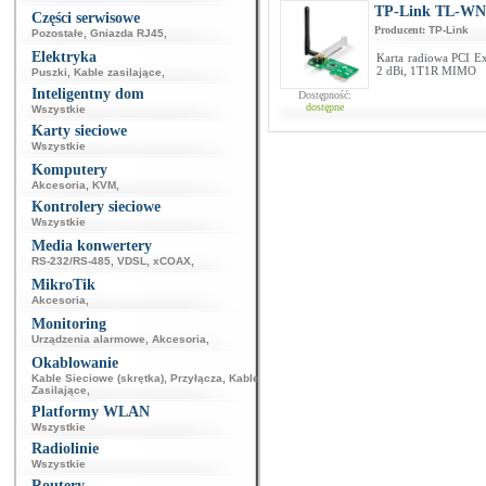
TP-Link TL-W
Części serwisowe
Producent:
TP-Link
Pozostałe
,
Gniazda RJ45
,
Elektryka
Karta radiowa PCI Ex
2 dBi, 1T1R MIMO
Puszki
,
Kable zasilające
,
Inteligentny dom
Dostępność:
dostępne
Wszystkie
Karty sieciowe
Wszystkie
Komputery
Akcesoria
,
KVM
,
Kontrolery sieciowe
Wszystkie
Media konwertery
RS-232/RS-485
,
VDSL
,
xCOAX
,
MikroTik
Akcesoria
,
Monitoring
Urządzenia alarmowe
,
Akcesoria
,
Okablowanie
Kable Sieciowe (skrętka)
,
Przyłącza
,
Kable
Zasilające
,
Platformy WLAN
Wszystkie
Radiolinie
Wszystkie
Routery