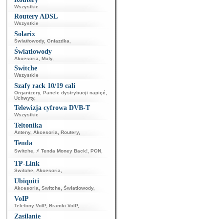
Wszystkie
Routery ADSL
Wszystkie
Solarix
Światłowody
,
Gniazdka
,
Światłowody
Akcesoria
,
Mufy
,
Switche
Wszystkie
Szafy rack 10/19 cali
Organizery
,
Panele dystrybucji napięć
,
Uchwyty
,
Telewizja cyfrowa DVB-T
Wszystkie
Teltonika
Anteny
,
Akcesoria
,
Routery
,
Tenda
Switche
,
⚡ Tenda Money Back!
,
PON
,
TP-Link
Switche
,
Akcesoria
,
Ubiquiti
Akcesoria
,
Switche
,
Światłowody
,
VoIP
Telefony VoIP
,
Bramki VoIP
,
Zasilanie