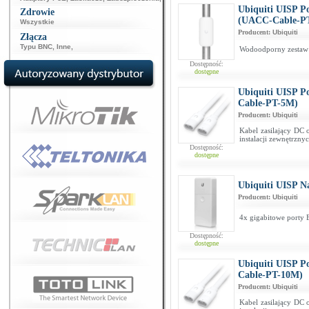
Ubiquiti UISP P
Zdrowie
(UACC-Cable-PT
Wszystkie
Producent:
Ubiquiti
Złącza
Typu BNC
,
Inne
,
Wodoodporny zestaw 
Dostępność:
dostępne
Ubiquiti UISP P
Cable-PT-5M)
Producent:
Ubiquiti
Kabel zasilający DC
instalacji zewnętrzny
Dostępność:
dostępne
Ubiquiti UISP 
Producent:
Ubiquiti
4x gigabitowe porty 
Dostępność:
dostępne
Ubiquiti UISP P
Cable-PT-10M)
Producent:
Ubiquiti
Kabel zasilający DC