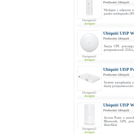
Producent:
Ubiquiti
Wydajne i odporne n
punkt-wielopunkt (P
Dostępność:
dostępne
Ubiquiti UISP 
Producent:
Ubiquiti
Stacja CPE pracuj
przepustowość 2Gb/s, 
Dostępność:
dostępne
Ubiquiti UISP P
Producent:
Ubiquiti
System zarządzania 
dużej przepustowości
Dostępność:
dostępne
Ubiquiti UISP 
Producent:
Ubiquiti
Access Point o szer
Bluetooth, GPS, prz
4km/6km
Dostępność:
dostępne