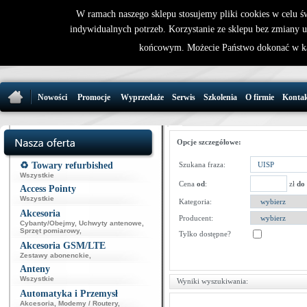
W ramach naszego sklepu stosujemy pliki cookies w celu 
indywidualnych potrzeb. Korzystanie ze sklepu bez zmiany 
32 721 86 
końcowym. Możecie Państwo dokonać w ka
support@wirele
Nowości
Promocje
Wyprzedaże
Serwis
Szkolenia
O firmie
Konta
Opcje szczegółowe:
♻️ Towary refurbished
Szukana fraza:
Wszystkie
Cena
od
:
zł
do
Access Pointy
Wszystkie
Kategoria:
Akcesoria
Producent:
Cybanty/Obejmy
,
Uchwyty antenowe
,
Sprzęt pomiarowy
,
Tylko dostępne?
Akcesoria GSM/LTE
Zestawy abonenckie
,
Anteny
Wszystkie
Wyniki wyszukiwania:
Automatyka i Przemysł
Akcesoria
,
Modemy / Routery
,