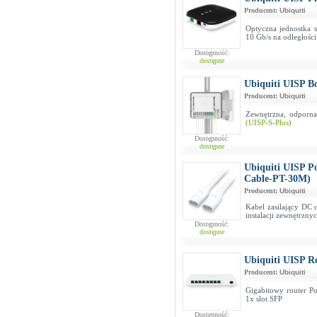
Producent:
Ubiquiti
Optyczna jednostka 
10 Gb/s na odległośc
Dostępność:
dostępne
Ubiquiti UISP B
Producent:
Ubiquiti
Zewnętrzna, odporn
(UISP-S-Plus)
Dostępność:
dostępne
Ubiquiti UISP P
Cable-PT-30M)
Producent:
Ubiquiti
Kabel zasilający DC
instalacji zewnętrzny
Dostępność:
dostępne
Ubiquiti UISP R
Producent:
Ubiquiti
Gigabitowy router P
1x slot SFP
Dostępność: