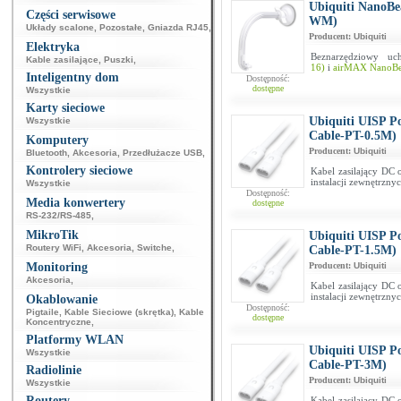
Ubiquiti NanoB
Części serwisowe
WM)
Układy scalone
,
Pozostałe
,
Gniazda RJ45
,
Producent:
Ubiquiti
Elektryka
Beznarzędziowy 
Kable zasilające
,
Puszki
,
16)
i
airMAX NanoB
Inteligentny dom
Dostępność:
dostępne
Wszystkie
Karty sieciowe
Ubiquiti UISP P
Wszystkie
Cable-PT-0.5M)
Komputery
Producent:
Ubiquiti
Bluetooth
,
Akcesoria
,
Przedłużacze USB
,
Kontrolery sieciowe
Kabel zasilający DC
instalacji zewnętrzny
Wszystkie
Dostępność:
Media konwertery
dostępne
RS-232/RS-485
,
MikroTik
Ubiquiti UISP P
Routery WiFi
,
Akcesoria
,
Switche
,
Cable-PT-1.5M)
Monitoring
Producent:
Ubiquiti
Akcesoria
,
Kabel zasilający DC
instalacji zewnętrzny
Okablowanie
Dostępność:
Pigtaile
,
Kable Sieciowe (skrętka)
,
Kable
dostępne
Koncentryczne
,
Platformy WLAN
Ubiquiti UISP P
Wszystkie
Cable-PT-3M)
Radiolinie
Producent:
Ubiquiti
Wszystkie
Routery
Kabel zasilający DC