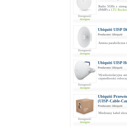
Radio 5GHz z zinteg
(PtMP) z
LTU Rocket
Dostępność:
dostępne
Ubiquiti UISP D
Producent:
Ubiquiti
Antena paraboliczna t
Dostępność:
dostępne
Ubiquiti UISP H
Producent:
Ubiquiti
Wysokoizolacyjna an
częstotliwości roboc
Dostępność:
dostępne
Ubiquiti Przewó
(UISP-Cable-Car
Producent:
Ubiquiti
Miedziany kabel ekr
Dostępność:
dostępne