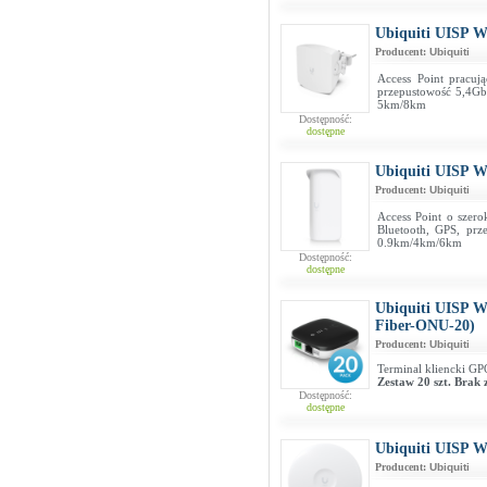
Ubiquiti UISP 
Producent:
Ubiquiti
Access Point pracu
przepustowość 5,4Gb/
5km/8km
Dostępność:
dostępne
Ubiquiti UISP 
Producent:
Ubiquiti
Access Point o szer
Bluetooth, GPS, prze
0.9km/4km/6km
Dostępność:
dostępne
Ubiquiti UISP W
Fiber-ONU-20)
Producent:
Ubiquiti
Terminal kliencki G
Zestaw 20 szt. Brak 
Dostępność:
dostępne
Ubiquiti UISP W
Producent:
Ubiquiti