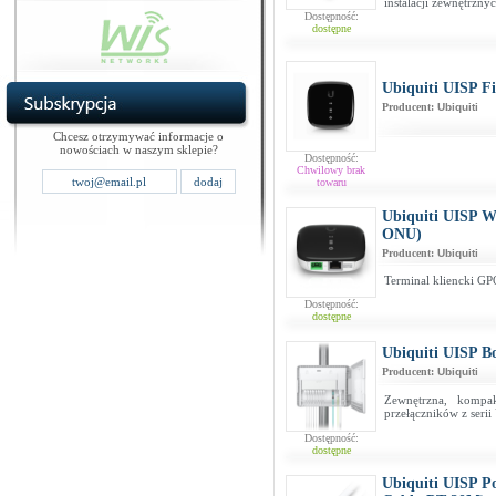
instalacji zewnętrzny
Dostępność:
dostępne
Ubiquiti UISP 
Producent:
Ubiquiti
Chcesz otrzymywać informacje o
nowościach w naszym sklepie?
Dostępność:
Chwilowy brak
towaru
Ubiquiti UISP 
ONU)
Producent:
Ubiquiti
Terminal kliencki G
Dostępność:
dostępne
Ubiquiti UISP B
Producent:
Ubiquiti
Zewnętrzna, kompa
przełączników z seri
Dostępność:
dostępne
Ubiquiti UISP P