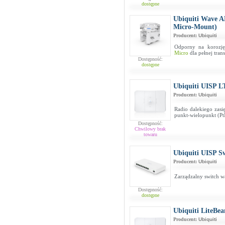
dostępne
Ubiquiti Wave 
Micro-Mount)
Producent:
Ubiquiti
Odporny na korozję
Micro
dla pełnej tran
Dostępność:
dostępne
Ubiquiti UISP 
Producent:
Ubiquiti
Radio dalekiego zasi
punkt-wielopunkt (P
Dostępność:
Chwilowy brak
towaru
Ubiquiti UISP S
Producent:
Ubiquiti
Zarządzalny switch w
Dostępność:
dostępne
Ubiquiti LiteB
Producent:
Ubiquiti