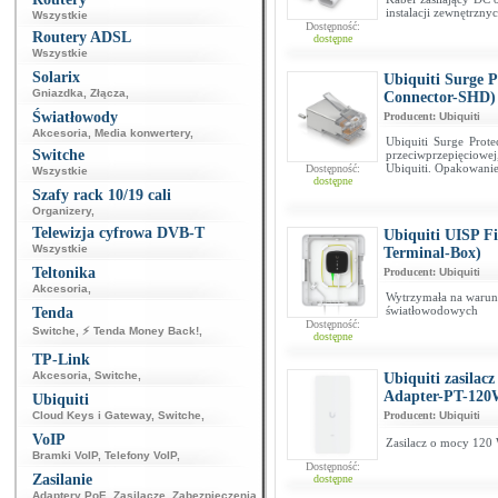
instalacji zewnętrzny
Wszystkie
Dostępność:
Routery ADSL
dostępne
Wszystkie
Solarix
Ubiquiti Surge P
Gniazdka
,
Złącza
,
Connector-SHD)
Światłowody
Producent:
Ubiquiti
Akcesoria
,
Media konwertery
,
Ubiquiti Surge Prot
Switche
przeciwprzepięciowej
Ubiquiti. Opakowanie
Dostępność:
Wszystkie
dostępne
Szafy rack 10/19 cali
Organizery
,
Telewizja cyfrowa DVB-T
Ubiquiti UISP F
Wszystkie
Terminal-Box)
Teltonika
Producent:
Ubiquiti
Akcesoria
,
Wytrzymała na warunk
światłowodowych
Tenda
Dostępność:
Switche
,
⚡ Tenda Money Back!
,
dostępne
TP-Link
Akcesoria
,
Switche
,
Ubiquiti zasila
Adapter-PT-120
Ubiquiti
Cloud Keys i Gateway
,
Switche
,
Producent:
Ubiquiti
VoIP
Zasilacz o mocy 120
Bramki VoIP
,
Telefony VoIP
,
Dostępność:
Zasilanie
dostępne
Adaptery PoE
,
Zasilacze
,
Zabezpieczenia
,