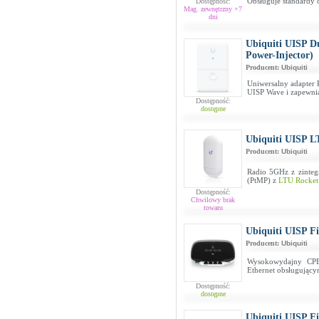
Obsługuje standardy 
Dostępność:
Mag. zewnętrzny +7
dni
Ubiquiti UISP D
Power-Injector)
Producent:
Ubiquiti
Uniwersalny adapter
UISP Wave i zapewnia
Dostępność:
dostępne
Ubiquiti UISP L
Producent:
Ubiquiti
Radio 5GHz z zinteg
(PtMP) z
LTU Rocket
Dostępność:
Chwilowy brak
towaru
Ubiquiti UISP F
Producent:
Ubiquiti
Wysokowydajny CP
Ethernet obsługują
Dostępność:
dostępne
Ubiquiti UISP 