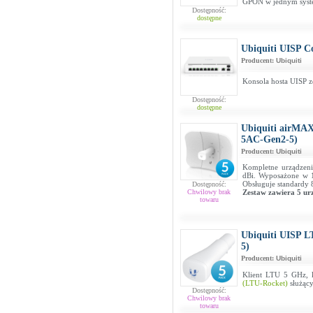
GPON w jednym syste
Dostępność:
dostępne
Ubiquiti UISP C
Producent:
Ubiquiti
Konsola hosta UISP z
Dostępność:
dostępne
Ubiquiti airMAX
5AC-Gen2-5)
Producent:
Ubiquiti
Kompletne urządzen
dBi. Wyposażone w 1
Obsługuje standardy 
Dostępność:
Chwilowy brak
Zestaw zawiera 5 ur
towaru
Ubiquiti UISP LT
5)
Producent:
Ubiquiti
Klient LTU 5 GHz, 
(LTU-Rocket)
służący
Dostępność:
Chwilowy brak
towaru