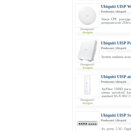
Ubiquiti UISP 
Producent:
Ubiquiti
Stacja CPE pracuj
przepustowość 2Gb/s, 
Dostępność:
dostępne
Ubiquiti UISP P
Producent:
Ubiquiti
System zasilania awa
Dostępność:
dostępne
Ubiquiti UISP 
Producent:
Ubiquiti
AirFiber 5XHD jest 
niemu szerokość ka
standard Wi-Fi 802.1
Dostępność:
dostępne
Ubiquiti UISP Sw
Producent:
Ubiquiti
4x porty 2.5G Gigab