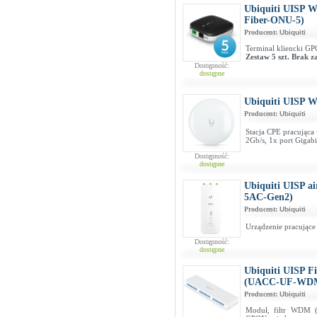
Ubiquiti UISP W
Fiber-ONU-5)
Producent:
Ubiquiti
Terminal kliencki G
Zestaw 5 szt. Brak z
Dostępność:
dostępne
Ubiquiti UISP W
Producent:
Ubiquiti
Stacja CPE pracując
2Gb/s, 1x port Gigabi
Dostępność:
dostępne
Ubiquiti UISP 
5AC-Gen2)
Producent:
Ubiquiti
Urządzenie pracujące
Dostępność:
dostępne
Ubiquiti UISP F
(UACC-UF-WD
Producent:
Ubiquiti
Moduł, filtr WDM (