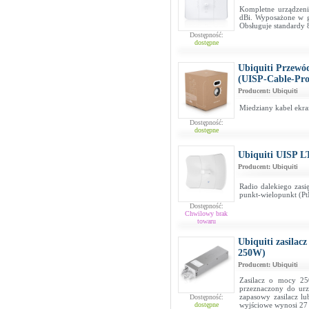
Kompletne urządzen
dBi. Wyposażone w g
Obsługuje standardy 
Dostępność:
dostępne
Ubiquiti Przewó
(UISP-Cable-Pro
Producent:
Ubiquiti
Miedziany kabel ekr
Dostępność:
dostępne
Ubiquiti UISP 
Producent:
Ubiquiti
Radio dalekiego zasi
punkt-wielopunkt (P
Dostępność:
Chwilowy brak
towaru
Ubiquiti zasil
250W)
Producent:
Ubiquiti
Zasilacz o mocy 25
przeznaczony do urz
zapasowy zasilacz l
Dostępność:
dostępne
wyjściowe wynosi 27 