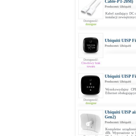
Cable-PT-20M)
Producent:
Ubiquiti
Kabel zasilający DC
instalacji zewnętrzny
Dostępność:
dostępne
Ubiquiti UISP 
Producent:
Ubiquiti
Dostępność:
Chwilowy brak
towaru
Ubiquiti UISP F
Producent:
Ubiquiti
Wysokowydajny CP
Ethernet obsługując
Dostępność:
dostępne
Ubiquiti UISP 
Gen2)
Producent:
Ubiquiti
Kompletne urządzen
dBi. Wyposażone w 1