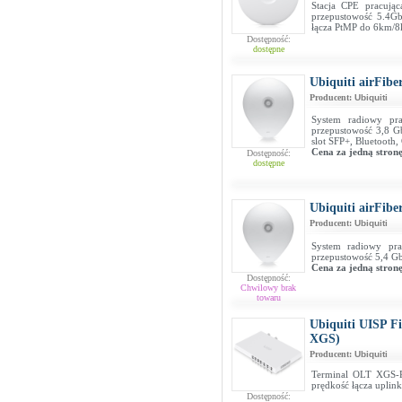
Stacja CPE pracuj
przepustowość 5.4Gb/
łącza PtMP do 6km/
Dostępność:
dostępne
Ubiquiti airFib
Producent:
Ubiquiti
System radiowy pr
przepustowość 3,8 Gb
slot SFP+, Bluetooth,
Cena za jedną stron
Dostępność:
dostępne
Ubiquiti airFib
Producent:
Ubiquiti
System radiowy pr
przepustowość 5,4 Gb/
Cena za jedną stron
Dostępność:
Chwilowy brak
towaru
Ubiquiti UISP 
XGS)
Producent:
Ubiquiti
Terminal OLT XGS-P
prędkość łącza upli
Dostępność: