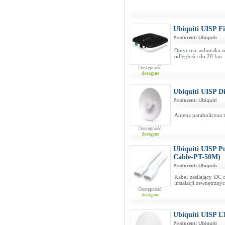
Ubiquiti UISP 
Producent:
Ubiquiti
Optyczna jednostka 
odległości do 20 km
Dostępność:
dostępne
Ubiquiti UISP D
Producent:
Ubiquiti
Antena paraboliczna t
Dostępność:
dostępne
Ubiquiti UISP P
Cable-PT-50M)
Producent:
Ubiquiti
Kabel zasilający DC
instalacji zewnętrzny
Dostępność:
dostępne
Ubiquiti UISP L
Producent:
Ubiquiti