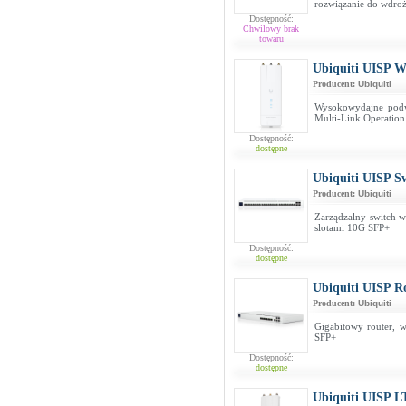
rozwiązanie do wdro
Dostępność:
Chwilowy brak
towaru
Ubiquiti UISP
Producent:
Ubiquiti
Wysokowydajne podwó
Multi-Link Operation
Dostępność:
dostępne
Ubiquiti UISP S
Producent:
Ubiquiti
Zarządzalny switch w
slotami 10G SFP+
Dostępność:
dostępne
Ubiquiti UISP R
Producent:
Ubiquiti
Gigabitowy router, 
SFP+
Dostępność:
dostępne
Ubiquiti UISP L