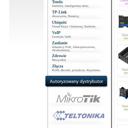
Chwil
Tenda
to
Switche
,
Inteligentny dom
,
TP-Link
Akcesoria
,
Routery
,
Ubiquiti
Cloud Keys i Gateway
,
Switche
,
VoIP
Dost
Centrale VoIP
,
dos
Zasilanie
Adaptery PoE
,
Zabezpieczenia
,
Akumulatory
,
Zdrowie
Wszystkie
Złącza
Dost
RJ45
,
Beczki, przejścia
,
Keystone
,
dos
Dost
dos