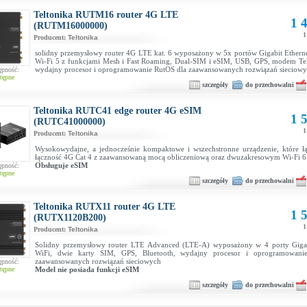
Teltonika RUTM16 router 4G LTE
1 4
(RUTM16000000)
1
Producent:
Teltonika
solidny przemysłowy router 4G LTE kat. 6 wyposażony w 5x portów Gigabit Etherne
Wi-Fi 5 z funkcjami Mesh i Fast Roaming, Dual-SIM i eSIM, USB, GPS, modem Teli
wydajny procesor i oprogramowanie RutOS dla zaawansowanych rozwiązań sieciow
ępność:
tępne
szczegóły
do przechowalni
Teltonika RUTC41 edge router 4G eSIM
1 5
(RUTC41000000)
1
Producent:
Teltonika
Wysokowydajne, a jednocześnie kompaktowe i wszechstronne urządzenie, które ł
łączność 4G Cat 4 z zaawansowaną mocą obliczeniową oraz dwuzakresowym Wi-Fi 6
Obsługuje eSIM
ępność:
tępne
szczegóły
do przechowalni
Teltonika RUTX11 router 4G LTE
1 5
(RUTX1120B200)
1
Producent:
Teltonika
Solidny przemysłowy router LTE Advanced (LTE-A) wyposażony w 4 porty Gigab
WiFi, dwie karty SIM, GPS, Bluetooth, wydajny procesor i oprogramowan
zaawansowanych rozwiązań sieciowych
ępność:
tępne
Model nie posiada funkcji eSIM
szczegóły
do przechowalni