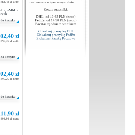
861,30 zł netto
realizowane w tym samym dniu.
Koszty przesyłki:
 GHz,
eSIM
i
owych
DHL:
od 10.65 PLN (netto)
FedEx:
od 14.90 PLN (netto)
do koszyka
Poczta:
zgodnie z cennikiem
Zlokalizuj przesyłkę DHL
02,40 zł
Zlokalizuj przesyłkę FedEx
Zlokalizuj Paczkę Pocztową
896,26 zł netto
do koszyka
02,40 zł
896,26 zł netto
do koszyka
111,90 zł
903,98 zł netto