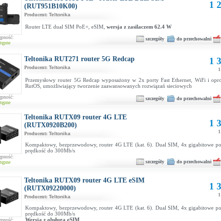
1 2
(RUT951B10K00)
Producent:
Teltonika
Router LTE dual SIM PoE+, eSIM,
wersja z zasilaczem 62.4 W
ępność:
szczegóły
do przechowalni
tępne
Teltonika RUT271 router 5G Redcap
1 3
Producent:
Teltonika
1
Przemysłowy router 5G Redcap wyposażony w 2x porty Fast Ethernet, WiFi i op
RutOS, umożliwiający tworzenie zaawansowanych rozwiązań sieciowych
ępność:
szczegóły
do przechowalni
tępne
Teltonika RUTX09 router 4G LTE
1 3
(RUTX0920B200)
1
Producent:
Teltonika
Kompaktowy, bezprzewodowy, router 4G LTE (kat. 6). Dual SIM, 4x gigabitowe por
prędkość do 300Mb/s
ępność:
szczegóły
do przechowalni
tępne
Teltonika RUTX09 router 4G LTE eSIM
1 3
(RUTX09220000)
1
Producent:
Teltonika
Kompaktowy, bezprzewodowy, router 4G LTE (kat. 6). Dual SIM, 4x gigabitowe por
prędkość do 300Mb/s
Wersja z obsługą eSIM
ępność: