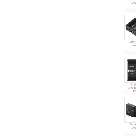
dos
Dost
dos
Dost
Chwil
to
Dost
dos