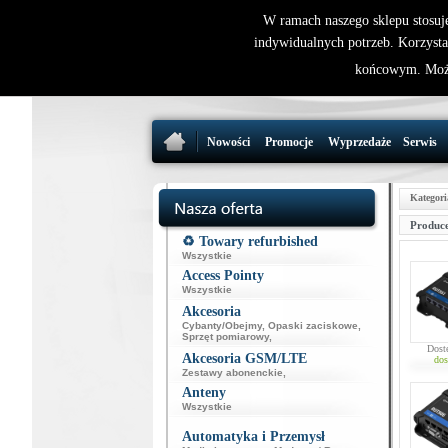
W ramach naszego sklepu stosuj
indywidualnych potrzeb. Korzysta
końcowym. Może
Nowości
Promocje
Wyprzedaże
Serwis
Kategori
Produce
♻️ Towary refurbished
Wszystkie
Access Pointy
Wszystkie
Akcesoria
Cybanty/Obejmy
,
Opaski zaciskowe
,
Sprzęt pomiarowy
,
Dost
Akcesoria GSM/LTE
dos
Zestawy abonenckie
,
Anteny
Wszystkie
Automatyka i Przemysł