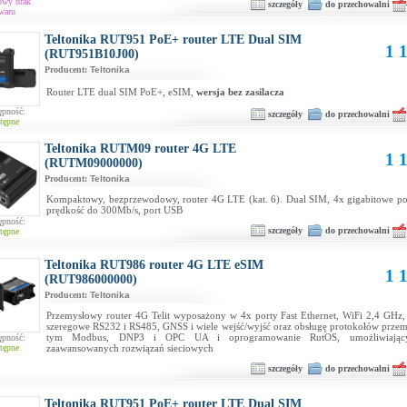
owy brak
szczegóły
do przechowalni
waru
Teltonika RUT951 PoE+ router LTE Dual SIM
1 1
(RUT951B10J00)
Producent:
Teltonika
Router LTE dual SIM PoE+, eSIM,
wersja bez zasilacza
ępność:
szczegóły
do przechowalni
tępne
Teltonika RUTM09 router 4G LTE
1 1
(RUTM09000000)
Producent:
Teltonika
Kompaktowy, bezprzewodowy, router 4G LTE (kat. 6). Dual SIM, 4x gigabitowe por
prędkość do 300Mb/s, port USB
ępność:
szczegóły
do przechowalni
tępne
Teltonika RUT986 router 4G LTE eSIM
1 1
(RUT986000000)
Producent:
Teltonika
Przemysłowy router 4G Telit wyposażony w 4x porty Fast Ethernet, WiFi 2,4 GHz
szeregowe RS232 i RS485, GNSS i wiele wejść/wyjść oraz obsługę protokołów prze
tym Modbus, DNP3 i OPC UA i oprogramowanie RutOS, umożliwiający
ępność:
tępne
zaawansowanych rozwiązań sieciowych
szczegóły
do przechowalni
Teltonika RUT951 PoE+ router LTE Dual SIM