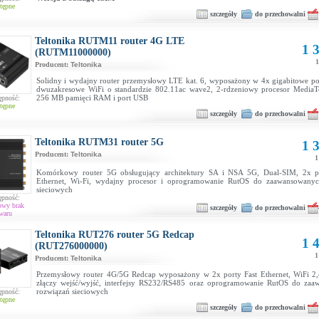
tępne
szczegóły
do przechowalni
Teltonika RUTM11 router 4G LTE
1 3
(RUTM11000000)
1
Producent:
Teltonika
Solidny i wydajny router przemysłowy LTE kat. 6, wyposażony w 4x gigabitowe por
dwuzakresowe WiFi o standardzie 802.11ac wave2, 2-rdzeniowy procesor Media
256 MB pamięci RAM i port USB
ępność:
tępne
szczegóły
do przechowalni
Teltonika RUTM31 router 5G
1 3
Producent:
Teltonika
1
Komórkowy router 5G obsługujący architektury SA i NSA 5G, Dual-SIM, 2x po
Ethernet, Wi-Fi, wydajny procesor i oprogramowanie RutOS do zaawansowanyc
sieciowych
ępność:
owy brak
szczegóły
do przechowalni
waru
Teltonika RUT276 router 5G Redcap
1 4
(RUT276000000)
1
Producent:
Teltonika
Przemysłowy router 4G/5G Redcap wyposażony w 2x porty Fast Ethernet, WiFi 2
złączy wejść/wyjść, interfejsy RS232/RS485 oraz oprogramowanie RutOS do za
rozwiązań sieciowych
ępność:
tępne
szczegóły
do przechowalni