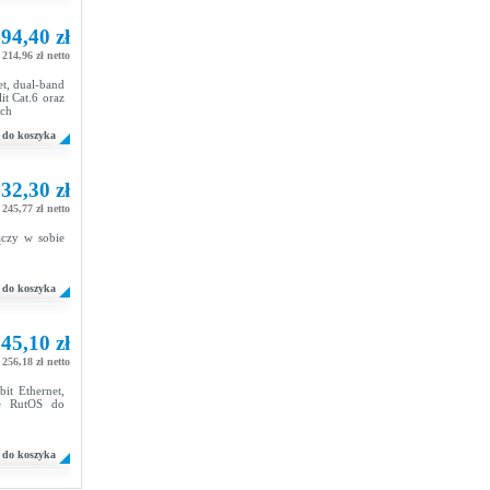
94,40 zł
 214,96 zł netto
t, dual-band
t Cat.6 oraz
ych
do koszyka
32,30 zł
 245,77 zł netto
ączy w sobie
do koszyka
45,10 zł
 256,18 zł netto
it Ethernet,
ie RutOS do
do koszyka