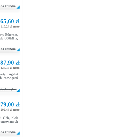
do koszyka
65,60 zł
 110,24 zł netto
ty Ethernet,
Tek 880MHz,
do koszyka
87,90 zł
 128,37 zł netto
rty Gigabit
h rozwiązań
do koszyka
79,00 zł
 202,44 zł netto
,4 GHz, blok
awansowanych
do koszyka