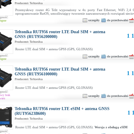
Producent:
Teltonika
Przemysłowy router 4G Telit wyposażony w 4x porty Fast Ethernet, WiFi 2,4
oprogramowanie RutOS, umożliwiający tworzenie zaawansowanych rozwiązań sieci
ępność:
szczegóły
do przechowalni
tępne
Teltonika RUT956 router LTE Dual SIM + antena
1 1
GNSS (RUT956200000)
Producent:
Teltonika
Router LTE dual SIM + antena GPSS (GPS, GLONASS)
ępność:
szczegóły
do przechowalni
tępne
Teltonika RUT956 router LTE Dual SIM + antena
1 1
GNSS (RUT956100000)
Producent:
Teltonika
Router LTE dual SIM + antena GPSS (GPS, GLONASS)
ępność:
owy brak
szczegóły
do przechowalni
waru
Teltonika RUT956 router LTE eSIM + antena GNSS
1 
(RUT95623B600)
Producent:
Teltonika
Router LTE dual SIM + antena GPSS (GPS, GLONASS).
Wersja z obsługą eSIM
ępność: