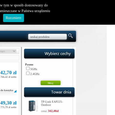
nowy klient
|
logowanie
, w tym w sposób dostosowany do
zamieszczane w Państwa urządzeniu
.
Rozumiem
Pasmo
5GHz
42,70 zł
2.4GHz
766,42 zł netto
do koszyka
49,30 zł
TP-Link EAP225-
Outdoor
771,79 zł netto
cena:
342,40zł