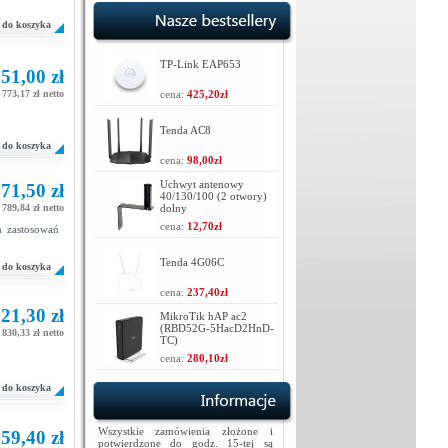
do koszyka
TP-Link EAP653
51,00 zł
773,17 zł netto
cena:
425,20zł
Tenda AC8
do koszyka
cena:
98,00zł
Uchwyt antenowy
71,50 zł
40/130/100 (2 otwory)
789,84 zł netto
dolny
cena:
12,70zł
 zastosowań
Tenda 4G06C
do koszyka
cena:
237,40zł
21,30 zł
MikroTik hAP ac2
(RBD52G-5HacD2HnD-
830,33 zł netto
TC)
cena:
280,10zł
do koszyka
Wszystkie zamówienia złożone i
59,40 zł
potwierdzone do godz. 15-tej są