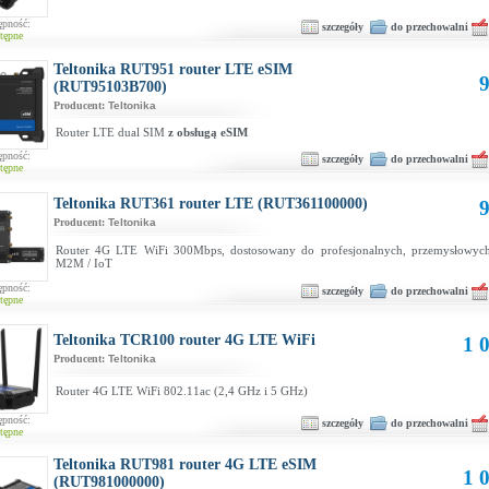
ępność:
szczegóły
do przechowalni
tępne
Teltonika RUT951 router LTE eSIM
9
(RUT95103B700)
Producent:
Teltonika
Router LTE dual SIM
z obsługą eSIM
ępność:
szczegóły
do przechowalni
tępne
Teltonika RUT361 router LTE (RUT361100000)
9
Producent:
Teltonika
Router 4G LTE WiFi 300Mbps, dostosowany do profesjonalnych, przemysłowych
M2M / IoT
ępność:
szczegóły
do przechowalni
tępne
Teltonika TCR100 router 4G LTE WiFi
1 0
Producent:
Teltonika
Router 4G LTE WiFi 802.11ac (2,4 GHz i 5 GHz)
ępność:
szczegóły
do przechowalni
tępne
Teltonika RUT981 router 4G LTE eSIM
1 0
(RUT981000000)