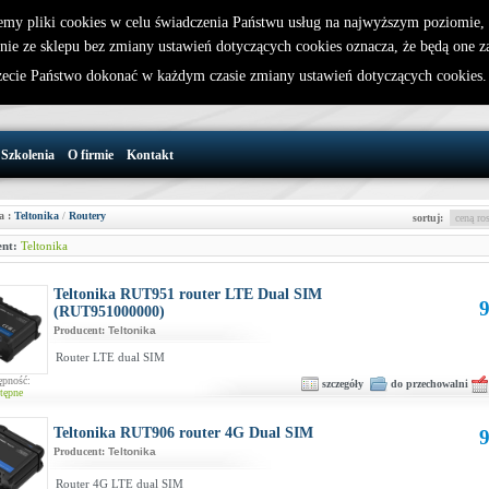
emy pliki cookies w celu świadczenia Państwu usług na najwyższym poziomie
nie ze sklepu bez zmiany ustawień dotyczących cookies oznacza, że będą one 
32 721 86 72
W koszyku jest 0 produktów(y)
cie Państwo dokonać w każdym czasie zmiany ustawień dotyczących cookies
support@wirelesslan.com.pl
Szkolenia
O firmie
Kontakt
a :
Teltonika
/
Routery
sortuj:
nt:
Teltonika
Teltonika RUT951 router LTE Dual SIM
9
(RUT951000000)
Producent:
Teltonika
Router LTE dual SIM
ępność:
szczegóły
do przechowalni
tępne
Teltonika RUT906 router 4G Dual SIM
9
Producent:
Teltonika
Router 4G LTE dual SIM