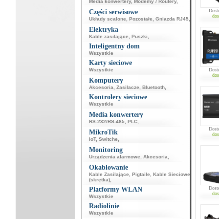
Media konwertery
,
Modemy / Routery
,
Dost
Części serwisowe
dos
Układy scalone
,
Pozostałe
,
Gniazda RJ45
,
Elektryka
Kable zasilające
,
Puszki
,
Inteligentny dom
Wszystkie
Karty sieciowe
Wszystkie
Dost
dos
Komputery
Akcesoria
,
Zasilacze
,
Bluetooth
,
Kontrolery sieciowe
Wszystkie
Media konwertery
RS-232/RS-485
,
PLC
,
Dost
MikroTik
dos
IoT
,
Switche
,
Monitoring
Urządzenia alarmowe
,
Akcesoria
,
Okablowanie
Kable Zasilające
,
Pigtaile
,
Kable Sieciowe
(skrętka)
,
Dost
Platformy WLAN
dos
Wszystkie
Radiolinie
Wszystkie