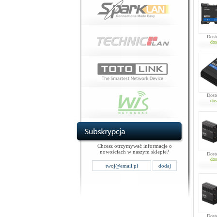
Dost
dos
Dost
dos
Chcesz otrzymywać informacje o
nowościach w naszym sklepie?
Dost
dos
Dost