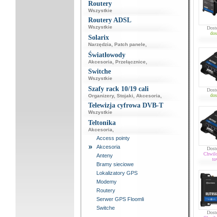
Routery
Wszystkie
Routery ADSL
Wszystkie
Dost
dos
Solarix
Narzędzia
,
Patch panele
,
Światłowody
Akcesoria
,
Przełącznice
,
Switche
Wszystkie
Szafy rack 10/19 cali
Dost
dos
Organizery
,
Stojaki
,
Akcesoria
,
Telewizja cyfrowa DVB-T
Wszystkie
Teltonika
Akcesoria
,
Access pointy
Akcesoria
Dost
Chwil
Anteny
to
Bramy sieciowe
Lokalizatory GPS
Modemy
Routery
Serwer GPS Floomli
Switche
Dost