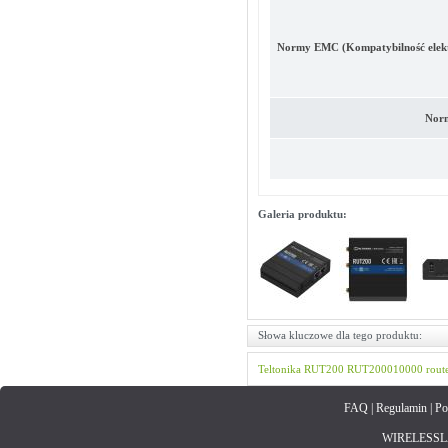
Normy EMC (Kompatybilność elek
Norm
Galeria produktu:
Słowa kluczowe dla tego produktu:
Teltonika
RUT200
RUT200010000
rout
FAQ
|
Regulamin
|
Po
WIRELESSLAN.