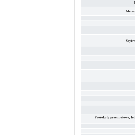
Mened
Szyfr
Protokoły przemysłowe, Io