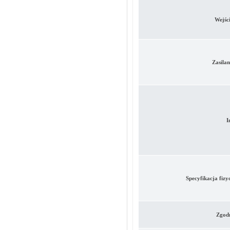
Wejści
Zasilan
I
Specyfikacja fizy
Zgodn