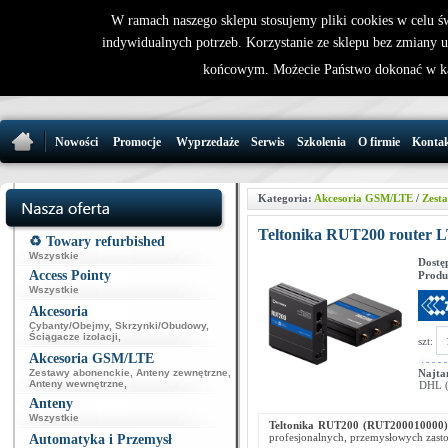
W ramach naszego sklepu stosujemy pliki cookies w celu 
indywidualnych potrzeb. Korzystanie ze sklepu bez zmiany 
32 721 86 
końcowym. Możecie Państwo dokonać w ka
support@wirele
Nowości
Promocje
Wyprzedaże
Serwis
Szkolenia
O firmie
Konta
Kategoria:
Akcesoria GSM/LTE
/
Zest
Teltonika RUT200 router 
♻️ Towary refurbished
Wszystkie
Dostę
Access Pointy
Produ
Wszystkie
Akcesoria
Cybanty/Obejmy
,
Skrzynki/Obudowy
,
Ściągacze izolacji
,
szt:
Akcesoria GSM/LTE
Zestawy abonenckie
,
Anteny zewnętrzne
,
Najta
Anteny wewnętrzne
,
DHL (p
Anteny
Wszystkie
Teltonika RUT200 (RUT200010000)
profesjonalnych, przemysłowych zasto
Automatyka i Przemysł