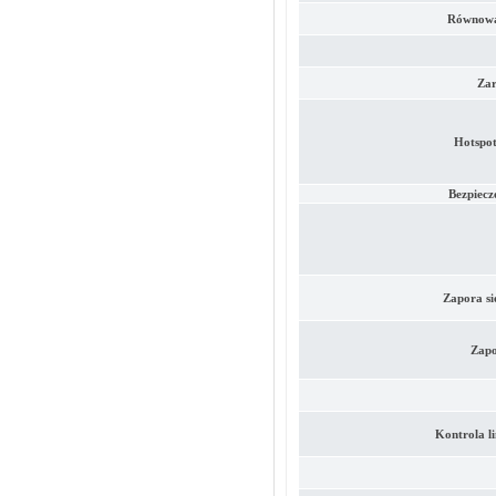
Równoważ
Zar
Hotspot
Bezpiecz
Zapora si
Zapo
Kontrola l