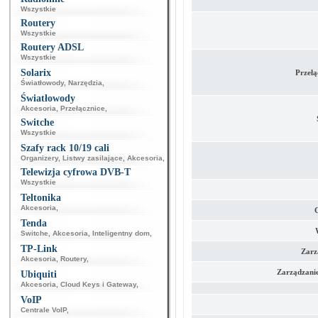
Wszystkie
Routery
Wszystkie
Routery ADSL
Wszystkie
Solarix
Przełą
Światłowody
,
Narzędzia
,
Światłowody
Akcesoria
,
Przełącznice
,
Switche
Wszystkie
Szafy rack 10/19 cali
Organizery
,
Listwy zasilające
,
Akcesoria
,
Telewizja cyfrowa DVB-T
Wszystkie
Teltonika
Akcesoria
,
C
Tenda
Switche
,
Akcesoria
,
Inteligentny dom
,
TP-Link
Zarz
Akcesoria
,
Routery
,
Zarządzani
Ubiquiti
Akcesoria
,
Cloud Keys i Gateway
,
VoIP
Centrale VoIP
,