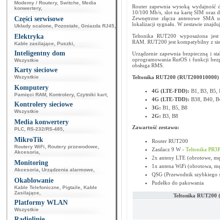
Modemy / Routery
,
Switche
,
Media
Router zapewnia wysoką wydajność d
konwertery
,
10/100 Mb/s, slot na kartę SIM oraz d
Części serwisowe
Zewnętrzne złącza antenowe SMA umo
lokalizacji sygnału. W zestawie znajdu
Układy scalone
,
Pozostałe
,
Gniazda RJ45
,
Elektryka
Teltonika RUT200 wyposażona je
RAM. RUT200 jest kompatybilny z siec
Kable zasilające
,
Puszki
,
Inteligentny dom
Urządzenie zapewnia bezpieczną i sta
oprogramowania RutOS i funkcji bezpi
Wszystkie
obsługa RMS.
Karty sieciowe
Wszystkie
Teltonika RUT200 (RUT200010000) 
Komputery
4G (LTE-FDD):
B1, B3, B5, 
Pamięci RAM
,
Kontrolery
,
Czytniki kart
,
4G (LTE-TDD):
B38, B40, B
Kontrolery sieciowe
3G:
B1, B5, B8
Wszystkie
2G:
B3, B8
Media konwertery
Zawartość zestawu:
PLC
,
RS-232/RS-485
,
MikroTik
Router RUT200
Routery WiFi
,
Routery przewodowe
,
Zasilacz 9 W -
Teltonika PR3
Akcesoria
,
2x anteny LTE (obrotowe, m
Monitoring
1x antena WiFi (obrotowa, 
Akcesoria
,
Urządzenia alarmowe
,
QSG (Przewodnik szybkiego s
Okablowanie
Pudełko do pakowania
Kable Telefoniczne
,
Pigtaile
,
Kable
Zasilające
,
Teltonika RUT200
Platformy WLAN
Wszystkie
Radiolinie