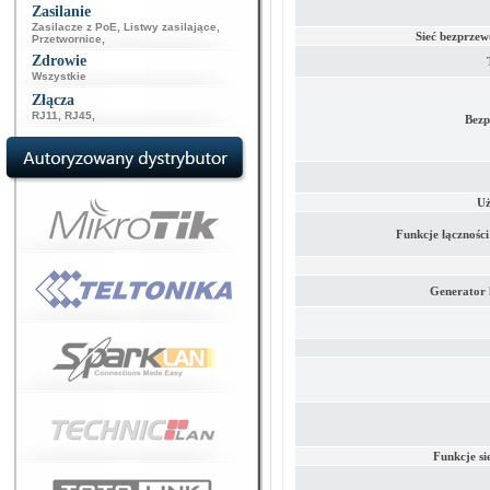
Zasilanie
Zasilacze z PoE
,
Listwy zasilające
,
Sieć bezprzew
Przetwornice
,
Zdrowie
Wszystkie
Złącza
RJ11
,
RJ45
,
Bezp
Uż
Funkcje łącznośc
Generator
Funkcje si