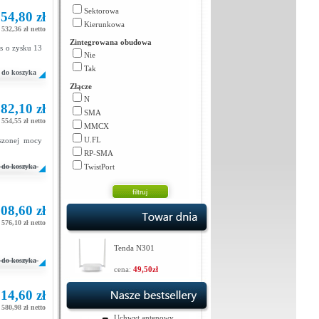
Sektorowa
54,80 zł
Kierunkowa
532,36 zł netto
Zintegrowana obudowa
s o zysku 13
Nie
Tak
do koszyka
Złącze
N
82,10 zł
SMA
554,55 zł netto
MMCX
U.FL
szonej mocy
RP-SMA
do koszyka
TwistPort
08,60 zł
576,10 zł netto
Tenda N301
do koszyka
cena:
49,50zł
14,60 zł
580,98 zł netto
Uchwyt antenowy