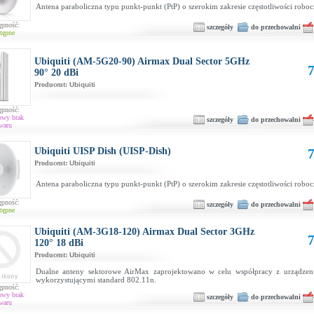
Antena paraboliczna typu punkt-punkt (PtP) o szerokim zakresie częstotliwości robo
ępność:
szczegóły
do przechowalni
tępne
Ubiquiti (AM-5G20-90) Airmax Dual Sector 5GHz
7
90° 20 dBi
Producent:
Ubiquiti
ępność:
owy brak
szczegóły
do przechowalni
waru
Ubiquiti UISP Dish (UISP-Dish)
7
Producent:
Ubiquiti
Antena paraboliczna typu punkt-punkt (PtP) o szerokim zakresie częstotliwości robo
ępność:
szczegóły
do przechowalni
tępne
Ubiquiti (AM-3G18-120) Airmax Dual Sector 3GHz
7
120° 18 dBi
Producent:
Ubiquiti
Dualne anteny sektorowe AirMax zaprojektowano w celu współpracy z urządzen
wykorzystującymi standard 802.11n.
ępność:
owy brak
szczegóły
do przechowalni
waru