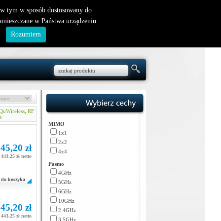
nowy klient
|
logowanie
, w tym w sposób dostosowany do
zamieszczane w Państwa urządzeniu
.
Rozumiem
QuWireless
,
RF
s
MIMO
1x1
2x2
45,20 zł
4x4
443,25 zł netto
Pasmo
4GHz
do koszyka
5GHz
6GHz
10GHz
45,20 zł
2.4GHz
443,25 zł netto
3.5GHz