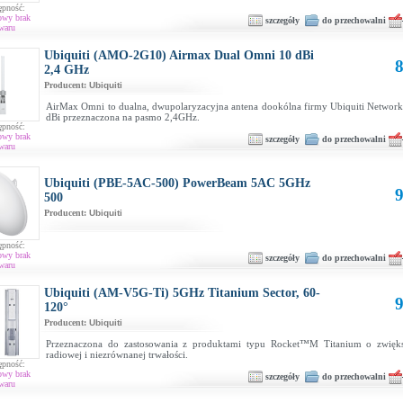
ępność:
owy brak
szczegóły
do przechowalni
waru
Ubiquiti (AMO-2G10) Airmax Dual Omni 10 dBi
8
2,4 GHz
Producent:
Ubiquiti
AirMax Omni to dualna, dwupolaryzacyjna antena dookólna firmy Ubiquiti Network
dBi przeznaczona na pasmo 2,4GHz.
ępność:
owy brak
szczegóły
do przechowalni
waru
Ubiquiti (PBE-5AC-500) PowerBeam 5AC 5GHz
9
500
Producent:
Ubiquiti
ępność:
owy brak
szczegóły
do przechowalni
waru
Ubiquiti (AM-V5G-Ti) 5GHz Titanium Sector, 60-
9
120°
Producent:
Ubiquiti
Przeznaczona do zastosowania z produktami typu Rocket™M Titanium o zwięk
radiowej i niezrównanej trwałości.
ępność:
owy brak
szczegóły
do przechowalni
waru