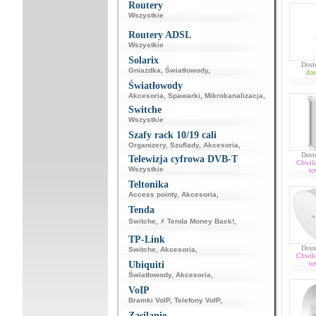
Routery
Wszystkie
Routery ADSL
Wszystkie
Solarix
Dost
Gniazdka
,
Światłowody
,
dos
Światłowody
Akcesoria
,
Spawarki
,
Mikrokanalizacja
,
Switche
Wszystkie
Szafy rack 10/19 cali
Organizery
,
Szuflady
,
Akcesoria
,
Dost
Telewizja cyfrowa DVB-T
Chwil
Wszystkie
to
Teltonika
Access pointy
,
Akcesoria
,
Tenda
Switche
,
⚡ Tenda Money Back!
,
TP-Link
Dost
Switche
,
Akcesoria
,
Chwil
Ubiquiti
to
Światłowody
,
Akcesoria
,
VoIP
Bramki VoIP
,
Telefony VoIP
,
Zasilanie