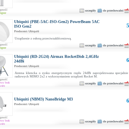
ępność:
szczegóły
do przechowalni
tępne
Ubiquiti (PBE-5AC-ISO-Gen2) PowerBeam 5AC
5
ISO Gen2
Producent:
Ubiquiti
Urządzenie z osłoną przeciwzakłóceniową.
ępność:
szczegóły
do przechowalni
tępne
Ubiquiti (RD-2G24) Airmax RocketDish 2,4GHz
6
24dBi
Producent:
Ubiquiti
Antena kliencka o zysku energetycznym rzędu 24dBi zaprojektowana specjalni
radiowych MIMO 2x2 z wykorzystaniem urządzeń Rocket M.
ępność:
owy brak
szczegóły
do przechowalni
waru
Ubiquiti (NBM3) NanoBridge M3
6
Producent:
Ubiquiti
ępność:
owy brak
szczegóły
do przechowalni
waru