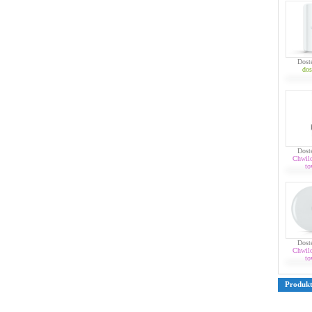
Dost
dos
Dost
Chwil
to
Dost
Chwil
to
Produk