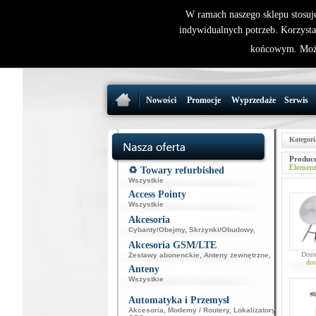
W ramach naszego sklepu stosuj
indywidualnych potrzeb. Korzysta
końcowym. Może
Nowości
Promocje
Wyprzedaże
Serwis
Kategori
Produce
Element
♻️ Towary refurbished
Wszystkie
Access Pointy
Wszystkie
Akcesoria
Cybanty/Obejmy
,
Skrzynki/Obudowy
,
Akcesoria GSM/LTE
Dost
Zestawy abonenckie
,
Anteny zewnętrzne
,
dos
Anteny
Wszystkie
Automatyka i Przemysł
Akcesoria
,
Modemy / Routery
,
Lokalizatory