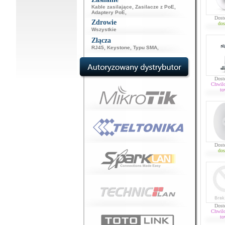
Kable zasilające
,
Zasilacze z PoE
,
Adaptery PoE
,
Dost
Zdrowie
dos
Wszystkie
Złącza
RJ45
,
Keystone
,
Typu SMA
,
Dost
Chwil
to
Dost
dos
Dost
Chwil
to