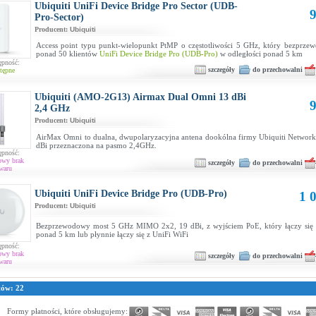
Ubiquiti UniFi Device Bridge Pro Sector (UDB-
9
Pro-Sector)
Producent:
Ubiquiti
Access point typu punkt-wielopunkt PtMP o częstotliwości 5 GHz, który bezprze
ponad 50 klientów
UniFi Device Bridge Pro (UDB-Pro)
w odległości ponad 5 km
ępność:
szczegóły
do przechowalni
tępne
Ubiquiti (AMO-2G13) Airmax Dual Omni 13 dBi
9
2,4 GHz
Producent:
Ubiquiti
AirMax Omni to dualna, dwupolaryzacyjna antena dookólna firmy Ubiquiti Network
dBi przeznaczona na pasmo 2,4GHz.
ępność:
owy brak
szczegóły
do przechowalni
waru
Ubiquiti UniFi Device Bridge Pro (UDB-Pro)
1 0
Producent:
Ubiquiti
Bezprzewodowy most 5 GHz MIMO 2x2, 19 dBi, z wyjściem PoE, który łączy się 
ponad 5 km lub płynnie łączy się z UniFi WiFi
ępność:
owy brak
szczegóły
do przechowalni
waru
tów: 22
Formy płatności, które obsługujemy: