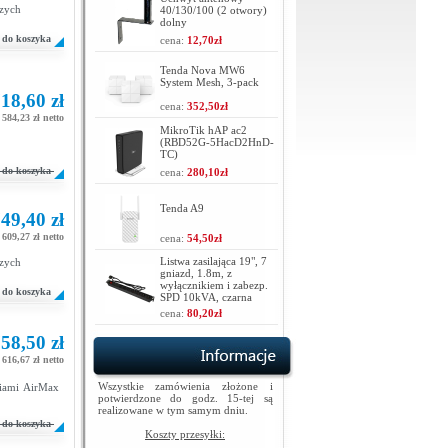
czych
40/130/100 (2 otwory)
dolny
do koszyka
cena:
12,70zł
Tenda Nova MW6
System Mesh, 3-pack
18,60 zł
cena:
352,50zł
584,23 zł netto
MikroTik hAP ac2
(RBD52G-5HacD2HnD-
TC)
do koszyka
cena:
280,10zł
Tenda A9
49,40 zł
609,27 zł netto
cena:
54,50zł
Listwa zasilająca 19", 7
czych
gniazd, 1.8m, z
wyłącznikiem i zabezp.
do koszyka
SPD 10kVA, czarna
cena:
80,20zł
58,50 zł
616,67 zł netto
Wszystkie zamówienia złożone i
iami AirMax
potwierdzone do godz. 15-tej są
realizowane w tym samym dniu.
do koszyka
Koszty przesyłki: