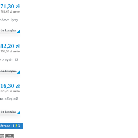
71,30 zł
789,67 zł netto
wodowo łączy
do koszyka
82,20 zł
798,54 zł netto
s o zysku 13
do koszyka
16,30 zł
826,26 zł netto
na odległość
do koszyka
Strona:
1
2
3