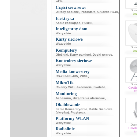
GPS
,
Części serwisowe
Dost
Układy scalone
,
Pozostałe
,
Gniazda RJ45
,
dos
Elektryka
Kable zasilające
,
Puszki
,
Inteligentny dom
Wszystkie
Karty sieciowe
Wszystkie
Dost
Komputery
dos
Głośniki
,
Karty pamięci
,
Dyski twarde
,
Kontrolery sieciowe
Wszystkie
Media konwertery
RS-232/RS-485
,
VDSL
,
MikroTik
Dost
Routery WiFi
,
Akcesoria
,
Switche
,
Chwil
to
Monitoring
Akcesoria
,
Urządzenia alarmowe
,
Okablowanie
Kable Koncentryczne
,
Kable Sieciowe
(skrętka)
,
Przyłącza
,
Platformy WLAN
Wszystkie
Dost
Chwil
Radiolinie
to
Wszystkie