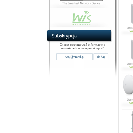
Dost
dos
Chcesz otrzymywać informacje o
nowościach w naszym sklepie?
Dost
dos
Dost
dos