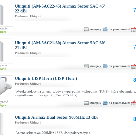
Ubiquiti (AM-5AC22-45) Airmax Sector 5AC 45°
7
22 dBi
Producent:
Ubiquiti
ępność:
szczegóły
do przechowalni
tępne
Ubiquiti (AM-5AC21-60) Airmax Sector 5AC 60°
7
21 dBi
Producent:
Ubiquiti
ępność:
szczegóły
do przechowalni
tępne
Ubiquiti UISP Horn (UISP-Horn)
8
Producent:
Ubiquiti
Wysokoizolacyjna antena tubowa typu punkt-wielopunkt (PtMP), która obejmuje sz
częstotliwości roboczych (5,15–6,875 GHz)
ępność:
szczegóły
do przechowalni
tępne
Ubiquiti Airmax Dual Sector 900MHz 13 dBi
8
Producent:
Ubiquiti
Antena sektorowa 900MHz 13dBi dwupolaryzacyjna.