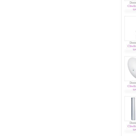
Dost
Chwil
to
Dost
Chwil
to
Dost
Chwil
to
Dost
Chwil
to