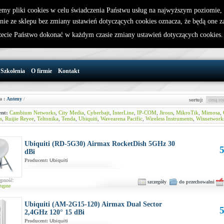
emy pliki cookies w celu świadczenia Państwu usług na najwyższym poziomie
nie ze sklepu bez zmiany ustawień dotyczących cookies oznacza, że będą one 
32 721 86 72
W koszyku jest 0 produktów(y)
cie Państwo dokonać w każdym czasie zmiany ustawień dotyczących cookies
support@wirelesslan.com.pl
Szkolenia
O firmie
Kontakt
a :
Anteny
/
sortuj:
nt:
Cambium Networks
,
City Media
,
Cyberbajt
,
InterLine
,
IP-COM
,
Jirous
,
MikroTik
,
Mimosa
,
s
,
Ruijie Reyee
,
Teltonika
,
Tenda
,
Ubiquiti
,
Wavearena Pacific
,
Wireless Instruments
,
Wisnetwork
Ubiquiti (RD-5G30) Airmax RocketDish 5GHz 30
5
dBi
Producent:
Ubiquiti
ępność:
szczegóły
do przechowalni
tępne
Ubiquiti (AM-2G15-120) Airmax Dual Sector
5
2,4GHz 120° 15 dBi
Producent:
Ubiquiti