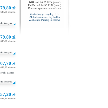
DHL:
od 10.65 PLN (netto)
FedEx:
od 14.90 PLN (netto)
79,80 zł
Poczta:
zgodnie z cennikiem
633,98 zł netto
Zlokalizuj przesyłkę DHL
Zlokalizuj przesyłkę FedEx
Zlokalizuj Paczkę Pocztową
do koszyka
79,80 zł
633,98 zł netto
do koszyka
07,70 zł
656,67 zł netto
eroki zakres
do koszyka
57,20 zł
696,91 zł netto