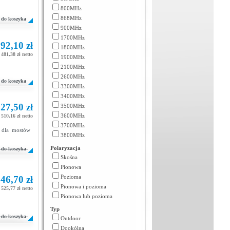
800MHz
868MHz
do koszyka
900MHz
1700MHz
92,10 zł
1800MHz
481,38 zł netto
1900MHz
2100MHz
2600MHz
do koszyka
3300MHz
3400MHz
27,50 zł
3500MHz
3600MHz
510,16 zł netto
3700MHz
e dla mostów
3800MHz
Polaryzacja
do koszyka
Skośna
Pionowa
Pozioma
46,70 zł
Pionowa i pozioma
525,77 zł netto
Pionowa lub pozioma
Typ
do koszyka
Outdoor
Dookólna