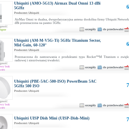
Ubiquiti (AMO-5G13) Airmax Dual Omni 13 dBi
6
5GHz
Producent:
Ubiquiti
AirMax Omni to dualna, dwupolaryzacyjna antena dookólna firmy Ubiquiti Network
dBi przeznaczona na pasmo 5GHz.
ępność:
szczegóły
do przechowalni
tępne
Ubiquiti (AM-M-V5G-Ti) 5GHz Titanium Sector,
6
Mid Gain, 60-120°
Producent:
Ubiquiti
Przeznaczona do zastosowania z produktami typu Rocket™M Titanium o zwięk
radiowej i niezrównanej trwałości.
ępność:
owy brak
szczegóły
do przechowalni
waru
Ubiquiti (PBE-5AC-500-ISO) PowerBeam 5AC
7
5GHz 500 ISO
Producent:
Ubiquiti
ępność:
owy brak
szczegóły
do przechowalni
waru
Ubiquiti UISP Dish Mini (UISP-Dish-Mini)
7
Producent:
Ubiquiti