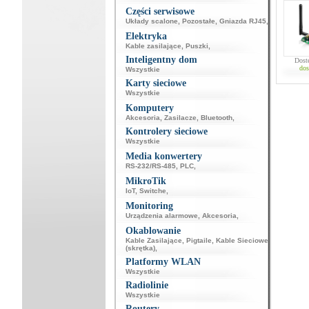
Części serwisowe
Układy scalone
,
Pozostałe
,
Gniazda RJ45
,
Elektryka
Kable zasilające
,
Puszki
,
Inteligentny dom
Dost
dos
Wszystkie
Karty sieciowe
Wszystkie
Komputery
Akcesoria
,
Zasilacze
,
Bluetooth
,
Kontrolery sieciowe
Wszystkie
Media konwertery
RS-232/RS-485
,
PLC
,
MikroTik
IoT
,
Switche
,
Monitoring
Urządzenia alarmowe
,
Akcesoria
,
Okablowanie
Kable Zasilające
,
Pigtaile
,
Kable Sieciowe
(skrętka)
,
Platformy WLAN
Wszystkie
Radiolinie
Wszystkie
Routery