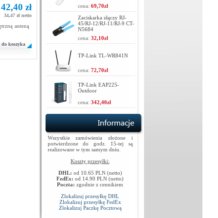
42,40 zł
cena:
69,70zł
34,47 zł netto
Zaciskarka złączy RJ-
45/RJ-12/RJ-11/RJ-9 CT-
trzną anteną
N5684
cena:
32,10zł
do koszyka
TP-Link TL-WR841N
cena:
72,70zł
TP-Link EAP225-
Outdoor
cena:
342,40zł
Wszystkie zamówienia złożone i
potwierdzone do godz. 15-tej są
realizowane w tym samym dniu.
Koszty przesyłki:
DHL:
od 10.65 PLN (netto)
FedEx:
od 14.90 PLN (netto)
Poczta:
zgodnie z cennikiem
Zlokalizuj przesyłkę DHL
Zlokalizuj przesyłkę FedEx
Zlokalizuj Paczkę Pocztową