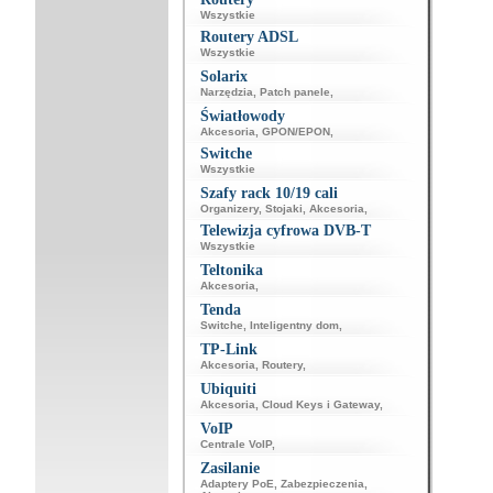
Wszystkie
Routery ADSL
Wszystkie
Solarix
Narzędzia
,
Patch panele
,
Światłowody
Akcesoria
,
GPON/EPON
,
Switche
Wszystkie
Szafy rack 10/19 cali
Organizery
,
Stojaki
,
Akcesoria
,
Telewizja cyfrowa DVB-T
Wszystkie
Teltonika
Akcesoria
,
Tenda
Switche
,
Inteligentny dom
,
TP-Link
Akcesoria
,
Routery
,
Ubiquiti
Akcesoria
,
Cloud Keys i Gateway
,
VoIP
Centrale VoIP
,
Zasilanie
Adaptery PoE
,
Zabezpieczenia
,