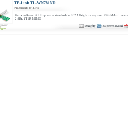
TP-Link TL-WN781ND
Producent:
TP-Link
Karta radiowa PCI Express w standardzie 802.11b/g/n ze złączem RP-SMA/ż i zewnę
2 dBi, 1T1R MIMO
ępność:
szczegóły
do przechowalni
tępne