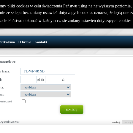
emy pliki cookies w celu świadczenia Państwu usług na najwyższym poziomie
nie ze sklepu bez zmiany ustawień dotyczących cookies oznacza, że będą one 
32 721 86 72
W koszyku jest 0 produktów(y)
cie Państwo dokonać w każdym czasie zmiany ustawień dotyczących cookies
support@wirelesslan.com.pl
Szkolenia
O firmie
Kontakt
zczegółowe:
 fraza:
d
:
zł
do
zł
ia:
nt:
dostępne?
wyszukiwania:
sortuj: