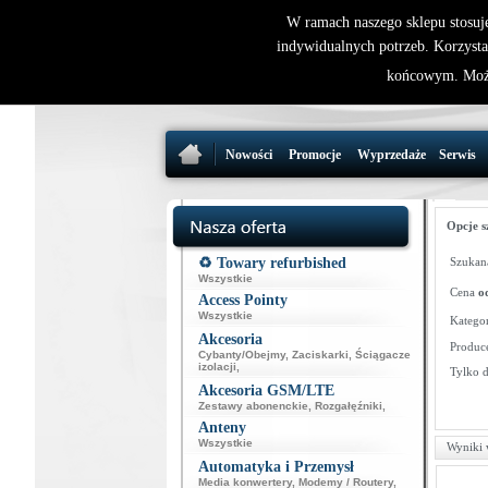
W ramach naszego sklepu stosuj
indywidualnych potrzeb. Korzysta
końcowym. Może
Nowości
Promocje
Wyprzedaże
Serwis
Opcje s
♻️ Towary refurbished
Szukana
Wszystkie
Cena
o
Access Pointy
Wszystkie
Kategor
Akcesoria
Produce
Cybanty/Obejmy
,
Zaciskarki
,
Ściągacze
izolacji
,
Tylko 
Akcesoria GSM/LTE
Zestawy abonenckie
,
Rozgałęźniki
,
Anteny
Wszystkie
Wyniki 
Automatyka i Przemysł
Media konwertery
,
Modemy / Routery
,