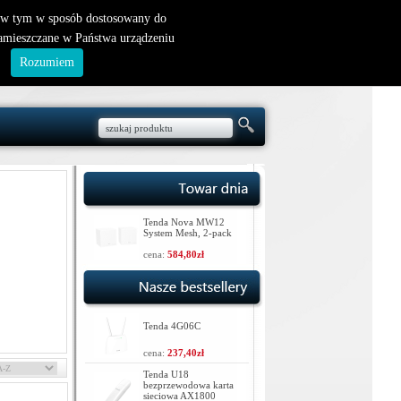
nowy klient
|
logowanie
, w tym w sposób dostosowany do
zamieszczane w Państwa urządzeniu
.
Rozumiem
Tenda Nova MW12
System Mesh, 2-pack
cena:
584,80zł
Tenda 4G06C
cena:
237,40zł
Tenda U18
bezprzewodowa karta
sieciowa AX1800