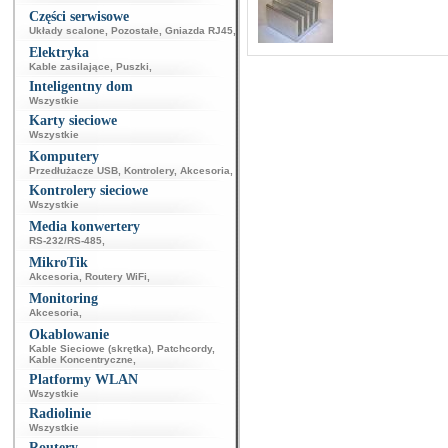
Części serwisowe
Układy scalone
,
Pozostałe
,
Gniazda RJ45
,
Elektryka
Kable zasilające
,
Puszki
,
Inteligentny dom
Wszystkie
Karty sieciowe
Wszystkie
Komputery
Przedłużacze USB
,
Kontrolery
,
Akcesoria
,
Kontrolery sieciowe
Wszystkie
Media konwertery
RS-232/RS-485
,
MikroTik
Akcesoria
,
Routery WiFi
,
Monitoring
Akcesoria
,
Okablowanie
Kable Sieciowe (skrętka)
,
Patchcordy
,
Kable Koncentryczne
,
Platformy WLAN
Wszystkie
Radiolinie
Wszystkie
Routery