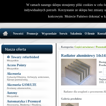
W ramach naszego sklepu stosujemy pliki cookies w celu 
indywidualnych potrzeb. Korzystanie ze sklepu bez zmiany 
32 721 86 
końcowym. Możecie Państwo dokonać w ka
support@wirele
Nowości
Promocje
Wyprzedaże
Serwis
Szkolenia
O firmie
Konta
Kategoria:
Części serwisowe
/
Pozostał
Radiator aluminiowy 14x1
♻️ Towary refurbished
Wszystkie
Dostę
Access Pointy
Produ
Wszystkie
szt:
Akcesoria
Cybanty/Obejmy
,
Uchwyty antenowe
,
Najta
Sprzęt pomiarowy
,
DHL (p
Akcesoria GSM/LTE
Zestawy abonenckie
,
Radiator dla urządzeń z procesorem 
Anteny
Wszystkie
Galeria produktu:
Automatyka i Przemysł
Akcesoria
,
Modemy / Routery
,