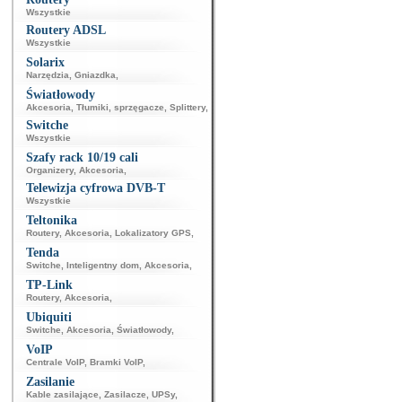
Wszystkie
Routery ADSL
Wszystkie
Solarix
Narzędzia
,
Gniazdka
,
Światłowody
Akcesoria
,
Tłumiki, sprzęgacze
,
Splittery
,
Switche
Wszystkie
Szafy rack 10/19 cali
Organizery
,
Akcesoria
,
Telewizja cyfrowa DVB-T
Wszystkie
Teltonika
Routery
,
Akcesoria
,
Lokalizatory GPS
,
Tenda
Switche
,
Inteligentny dom
,
Akcesoria
,
TP-Link
Routery
,
Akcesoria
,
Ubiquiti
Switche
,
Akcesoria
,
Światłowody
,
VoIP
Centrale VoIP
,
Bramki VoIP
,
Zasilanie
Kable zasilające
,
Zasilacze
,
UPSy
,