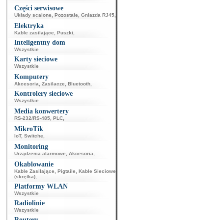
Części serwisowe
Układy scalone
,
Pozostałe
,
Gniazda RJ45
,
Elektryka
Kable zasilające
,
Puszki
,
Inteligentny dom
Wszystkie
Karty sieciowe
Wszystkie
Komputery
Akcesoria
,
Zasilacze
,
Bluetooth
,
Kontrolery sieciowe
Wszystkie
Media konwertery
RS-232/RS-485
,
PLC
,
MikroTik
IoT
,
Switche
,
Monitoring
Urządzenia alarmowe
,
Akcesoria
,
Okablowanie
Kable Zasilające
,
Pigtaile
,
Kable Sieciowe
(skrętka)
,
Platformy WLAN
Wszystkie
Radiolinie
Wszystkie
Routery