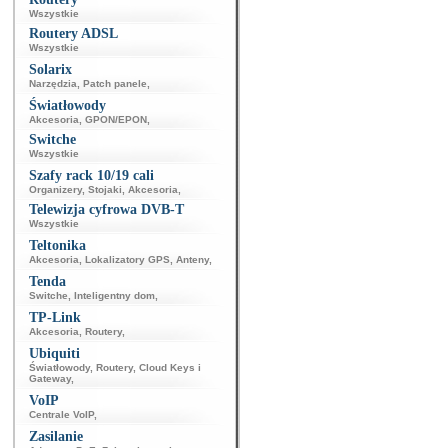
Wszystkie
Routery ADSL
Wszystkie
Solarix
Narzędzia
,
Patch panele
,
Światłowody
Akcesoria
,
GPON/EPON
,
Switche
Wszystkie
Szafy rack 10/19 cali
Organizery
,
Stojaki
,
Akcesoria
,
Telewizja cyfrowa DVB-T
Wszystkie
Teltonika
Akcesoria
,
Lokalizatory GPS
,
Anteny
,
Tenda
Switche
,
Inteligentny dom
,
TP-Link
Akcesoria
,
Routery
,
Ubiquiti
Światłowody
,
Routery
,
Cloud Keys i
Gateway
,
VoIP
Centrale VoIP
,
Zasilanie