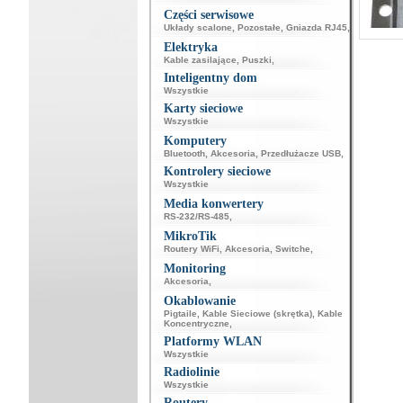
Części serwisowe
Układy scalone
,
Pozostałe
,
Gniazda RJ45
,
Elektryka
Kable zasilające
,
Puszki
,
Inteligentny dom
Wszystkie
Karty sieciowe
Wszystkie
Komputery
Bluetooth
,
Akcesoria
,
Przedłużacze USB
,
Kontrolery sieciowe
Wszystkie
Media konwertery
RS-232/RS-485
,
MikroTik
Routery WiFi
,
Akcesoria
,
Switche
,
Monitoring
Akcesoria
,
Okablowanie
Pigtaile
,
Kable Sieciowe (skrętka)
,
Kable
Koncentryczne
,
Platformy WLAN
Wszystkie
Radiolinie
Wszystkie
Routery