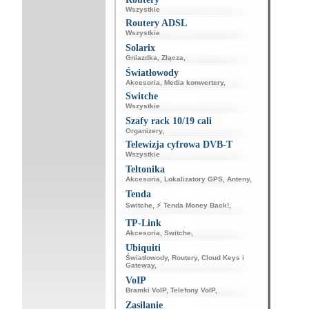
Wszystkie
Routery ADSL
Wszystkie
Solarix
Gniazdka
,
Złącza
,
Światłowody
Akcesoria
,
Media konwertery
,
Switche
Wszystkie
Szafy rack 10/19 cali
Organizery
,
Telewizja cyfrowa DVB-T
Wszystkie
Teltonika
Akcesoria
,
Lokalizatory GPS
,
Anteny
,
Tenda
Switche
,
⚡ Tenda Money Back!
,
TP-Link
Akcesoria
,
Switche
,
Ubiquiti
Światłowody
,
Routery
,
Cloud Keys i
Gateway
,
VoIP
Bramki VoIP
,
Telefony VoIP
,
Zasilanie