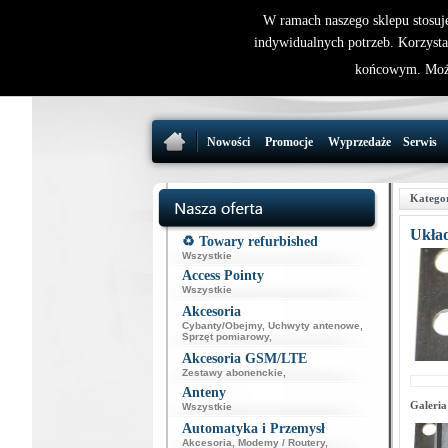
W ramach naszego sklepu stosuj
indywidualnych potrzeb. Korzysta
końcowym. Może
Nowości
Promocje
Wyprzedaże
Serwis
Katego
Ukła
♻️ Towary refurbished
Wszystkie
Access Pointy
Wszystkie
Akcesoria
Cybanty/Obejmy
,
Uchwyty antenowe
,
Sprzęt pomiarowy
,
Akcesoria GSM/LTE
Zestawy abonenckie
,
Anteny
Galeria
Wszystkie
Automatyka i Przemysł
Akcesoria
,
Modemy / Routery
,