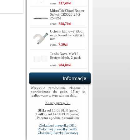
cena:
237,40zł
MikroTik Cloud Router
Switch CRS326-24G-
2S+RM
cena:
758,70zł
Uchwyt kablowy KO6,
na przewód okrągły ø 6
mm
cena:
7,50zł
Tenda Nova MW12
System Mesh, 2-pack
cena:
584,80zł
Wszystkie zamówienia złożone i
potwierdzone do godz. 15-tej są
realizowane w tym samym dniu.
Koszty przesyłki:
DHL:
od 10.65 PLN (netto)
FedEx:
od 14.90 PLN (netto)
Poczta:
zgodnie z cennikiem
Zlokalizuj przesyłkę DHL
Zlokalizuj przesyłkę FedEx
Zlokalizuj Paczkę Pocztową