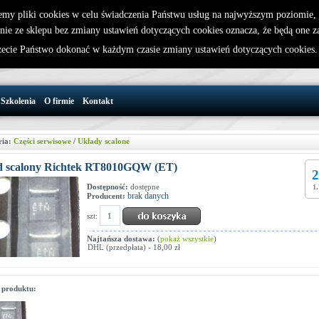
emy pliki cookies w celu świadczenia Państwu usług na najwyższym poziomie
nie ze sklepu bez zmiany ustawień dotyczących cookies oznacza, że będą one 
32 721 86 72
W koszyku jest 0 produktów(y)
cie Państwo dokonać w każdym czasie zmiany ustawień dotyczących cookies
support@wirelesslan.com.pl
Szkolenia
O firmie
Kontakt
ria:
Części serwisowe
/
Układy scalone
d scalony Richtek RT8010GQW (ET)
2
Dostępność:
dostępne
1,
brak danych
Producent:
szt:
Najtańsza dostawa:
(
pokaż wszystkie
)
DHL (przedpłata) - 18,00 zł
 produktu: