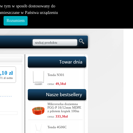
nowy klient
|
logowanie
, w tym w sposób dostosowany do
zamieszczane w Państwa urządzeniu
.
Rozumiem
,10 zł
Tenda N301
71 zł netto
cena:
49,50zł
Mikrorurka doziemna
FGG-P 16/12mm MDPE
z pilotem krążek 100m
cena:
333,30zł
Tenda 4G06C