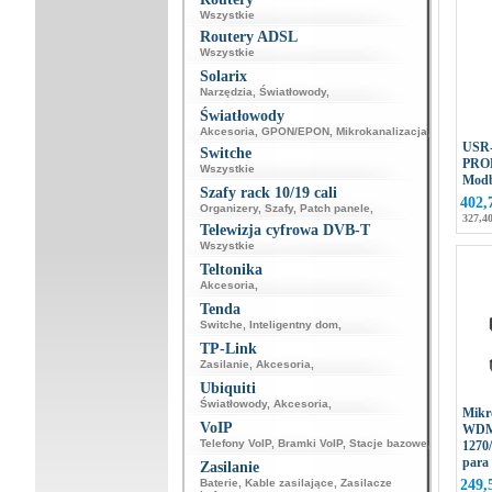
Wszystkie
Routery ADSL
Wszystkie
Solarix
Narzędzia
,
Światłowody
,
Światłowody
Akcesoria
,
GPON/EPON
,
Mikrokanalizacja
,
USR-
Switche
PRO
Wszystkie
Mod
Szafy rack 10/19 cali
402,
Organizery
,
Szafy
,
Patch panele
,
327,40
Telewizja cyfrowa DVB-T
Wszystkie
Teltonika
Akcesoria
,
Tenda
Switche
,
Inteligentny dom
,
TP-Link
Zasilanie
,
Akcesoria
,
Ubiquiti
Światłowody
,
Akcesoria
,
Mikr
VoIP
WDM,
Telefony VoIP
,
Bramki VoIP
,
Stacje bazowe
,
1270
para
Zasilanie
Baterie
,
Kable zasilające
,
Zasilacze
249,