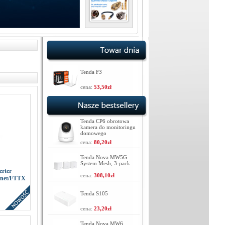
Tenda F3
cena:
53,50zł
Tenda CP6 obrotowa
kamera do monitoringu
domowego
cena:
80,20zł
Tenda Nova MW5G
System Mesh, 3-pack
rter
cena:
308,10zł
rnet/FTTX
Tenda S105
cena:
23,20zł
Tenda Nova MW6