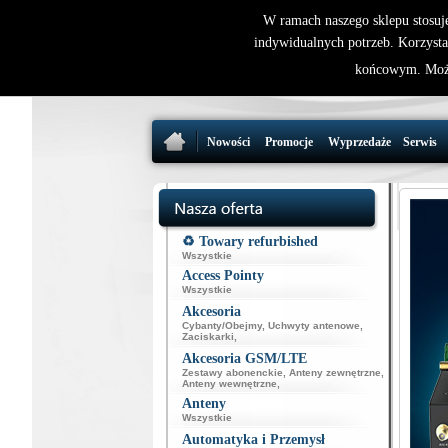
W ramach naszego sklepu stosuj
indywidualnych potrzeb. Korzysta
końcowym. Może
Nowości
Promocje
Wyprzedaże
Serwis
♻️ Towary refurbished
Wszystkie
Access Pointy
Wszystkie
Akcesoria
Cybanty/Obejmy
,
Uchwyty antenowe
,
Zaciskarki
,
Akcesoria GSM/LTE
Zestawy abonenckie
,
Anteny zewnętrzne
,
Anteny wewnętrzne
,
Anteny
Wszystkie
Automatyka i Przemysł