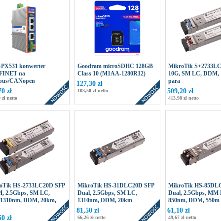
PX531 konwerter
Goodram microSDHC 128GB
MikroTik S+2733L
FINET na
Class 10 (M1AA-1280R12)
10G, SM LC, DDM, 
bus/CANopen
para
127,30 zł
70 zł
509,20 zł
103,50 zł netto
 zł netto
413,98 zł netto
oTik HS-2733LC20D SFP
MikroTik HS-31DLC20D SFP
MikroTik HS-85DL
 2.5Gbps, SM LC,
Dual, 2.5Gbps, SM LC,
Dual, 2.5Gbps, MM
/1310nm, DDM, 20km,
1310nm, DDM, 20km
850nm, DDM, 550m
81,50 zł
61,10 zł
50 zł
66,26 zł netto
49,67 zł netto