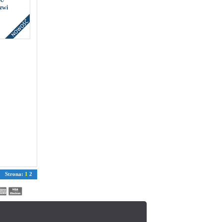
2U
zwi
Strona:
1
2