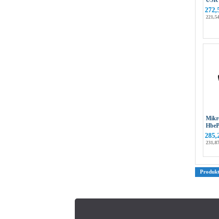
USR
272,
221,54
Mikr
HbeP
285,
231,87
Produk