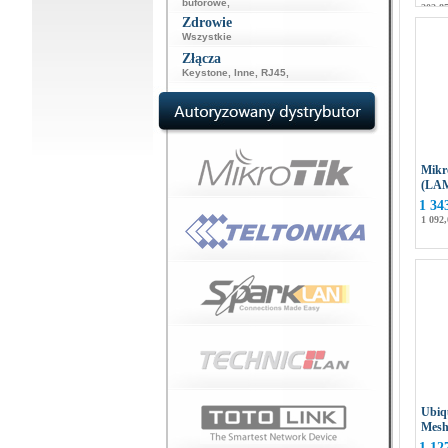
buforowe
,
202,85
Zdrowie
Wszystkie
Złącza
Keystone
,
Inne
,
RJ45
,
Mikr
(LA
1 34
1 092,
Ubiq
Mesh
1 12