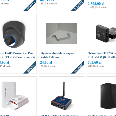
2 308,90 zł
 zł netto
657,80 zł netto
1 877,15 zł netto
iti UniFi Protect G6 Pro
Dystans do stelaża zapasu
Teltonika RUT286 r
et (UVC-G6-Pro-Turret-B)
kabla 150mm
LTE eSIM (RUT28
8,90 zł
24,80 zł
785,60 zł
15 zł netto
20,16 zł netto
638,70 zł netto