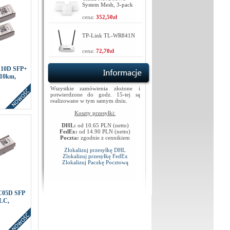
System Mesh, 3-pack
cena:
352,50zł
TP-Link TL-WR841N
cena:
72,70zł
C10D SFP+
10km,
Wszystkie zamówienia złożone i
potwierdzone do godz. 15-tej są
realizowane w tym samym dniu.
Koszty przesyłki:
DHL:
od 10.65 PLN (netto)
FedEx:
od 14.90 PLN (netto)
Poczta:
zgodnie z cennikiem
Zlokalizuj przesyłkę DHL
Zlokalizuj przesyłkę FedEx
Zlokalizuj Paczkę Pocztową
C05D SFP
 LC,