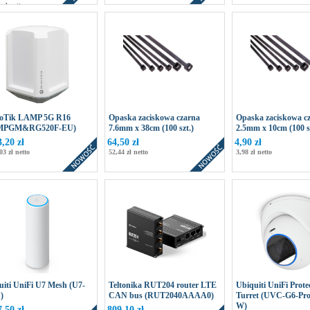
 zł netto
oTik LAMP 5G R16
Opaska zaciskowa czarna
Opaska zaciskowa c
MPGM&RG520F-EU)
7.6mm x 38cm (100 szt.)
2.5mm x 10cm (100 sz
3,20 zł
64,50 zł
4,90 zł
03 zł netto
52,44 zł netto
3,98 zł netto
uiti UniFi U7 Mesh (U7-
Teltonika RUT204 router LTE
Ubiquiti UniFi Prote
)
CAN bus (RUT2040AAAA0)
Turret (UVC-G6-Pro
W)
7,50 zł
809,10 zł