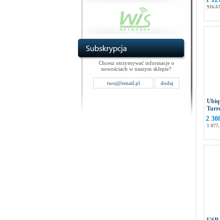
916,67
Chcesz otrzymywać informacje o
nowościach w naszym sklepie?
Ubiqu
Turr
2 30
1 877,