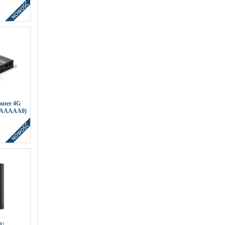
outer 4G
6AAAAA0)