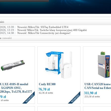
ści:
2026, 13:39 :
Nowości MikroTik: SXTsq Embedded LTE4
2026, 13:19 :
Nowość MikroTik: Switche klasy korporacyjnej 400 Gigabit
2025, 14:38 :
Nowość: MikroTik Connectivity już dostępne!
a :
nowości
 LXE-010S-H moduł
Cudy RE300
USR-CAN528 konwe
+ XGSPON ONU,
CAN/Serial na Ethe
76,70 zł
328Gbps, Tx1270, Rx1577
311,90 zł
62,36 zł netto
70 zł
253,58 zł netto
 zł netto