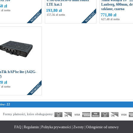
 AP510
USR-DR185s-G mini router
Szafa wisząca 19" 2
LTE kat.1
Lanberg, 600mm, dr
50 zł
szklane, czarna
193,80 zł
 zł netto
771,80 zł
157,56 zł netto
627,48 zł netto
oTik hAP be lite (A42G-
)
20 zł
 zł netto
tów: 22
Formy płatności, które obsługujemy:
FAQ
|
Regulamin
|
Polityka prywatności
|
Zwroty
|
Odstąpienie od umowy