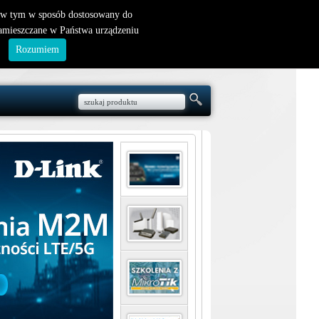
nowy klient
|
logowanie
, w tym w sposób dostosowany do
zamieszczane w Państwa urządzeniu
.
Rozumiem