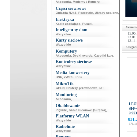
Akcesoria
,
Modemy / Routery
,
Części serwisowe
Gniazda RJ45
,
Pozostałe
,
Układy scalone
,
Elektryka
Kable zasilające
,
Puszki
,
Aktualno
Inteligentny dom
15.05.
Wszystkie
23.01.
Karty sieciowe
13.11.
Wszystkie
Kategori
Komputery
Akcesoria
,
Dyski twarde
,
Czytniki kart
,
Kontrolery sieciowe
Wszystkie
Media konwertery
BNC
,
2WIRE
,
PLC
,
MikroTik
GPEN
,
Routery przewodowe
,
IoT
,
Monitoring
Akcesoria
,
LEOX
Okablowanie
SFP
Pigtaile
,
Kable Sieciowe (skrętka)
,
9.95
Platformy WLAN
831,
Wszystkie
676,18
Radiolinie
Wszystkie
Routery