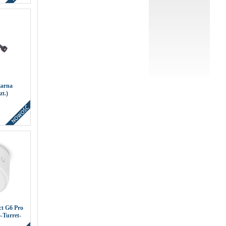
zarna
t.)
ct G6 Pro
-Turret-