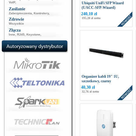
VoIP
,
Ubiquiti UniFi SFP Wizard
(UACC-SFP-Wizard)
Zasilanie
Zabezpieczenia
,
Kontrolery
,
240,10 zł
195,20 zł netto
Zdrowie
Wszystkie
Złącza
Inne
,
RJ45
,
Keystone
,
Organizer kabli 19" 1U,
szczotkowy, czarny
40,30 zł
32,76 zł netto