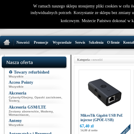
W ramach naszego sklepu stosujemy pliki cookies w celu 
indywidualnych potrzeb. Korzystanie ze sklepu bez zmiany 
32 721 86 
końcowym. Możecie Państwo dokonać w ka
support@wirele
Nowości
Promocje
Wyprzedaże
Serwis
Szkolenia
O firmie
Konta
Kategoria :
nowości
♻️ Towary refurbished
Wszystkie
Access Pointy
Wszystkie
Akcesoria
Cybanty/Obejmy
,
Opaski zaciskowe
,
Testery
,
Akcesoria GSM/LTE
Zestawy abonenckie
,
Modemy
,
Wzmacniacze
,
MikroTik Gigabit USB PoE
injector (GPOE-USB)
Anteny
Wszystkie
67,40 zł
54,80 zł netto
Automatyka i Przemysł