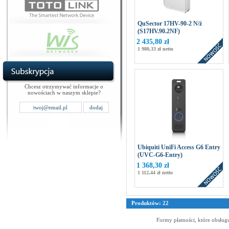
QuSector 17HV-90-2 N/ż
(S17HV.90.2NF)
2 435,80 zł
1 980,33 zł netto
Chcesz otrzymywać informacje o
nowościach w naszym sklepie?
Ubiquiti UniFi Access G6 Entry
(UVC-G6-Entry)
1 368,30 zł
1 112,44 zł netto
Produktów: 22
Formy płatności, które obsług