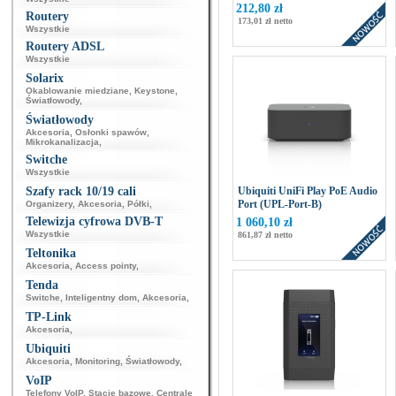
212,80 zł
Routery
173,01 zł netto
Wszystkie
Routery ADSL
Wszystkie
Solarix
Okablowanie miedziane
,
Keystone
,
Światłowody
,
Światłowody
Akcesoria
,
Osłonki spawów
,
Mikrokanalizacja
,
Switche
Wszystkie
Szafy rack 10/19 cali
Ubiquiti UniFi Play PoE Audio
Port (UPL-Port-B)
Organizery
,
Akcesoria
,
Półki
,
Telewizja cyfrowa DVB-T
1 060,10 zł
Wszystkie
861,87 zł netto
Teltonika
Akcesoria
,
Access pointy
,
Tenda
Switche
,
Inteligentny dom
,
Akcesoria
,
TP-Link
Akcesoria
,
Ubiquiti
Akcesoria
,
Monitoring
,
Światłowody
,
VoIP
Telefony VoIP
,
Stacje bazowe
,
Centrale