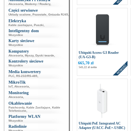
Akcesoria
,
Modemy / Routery
,
Części serwisowe
Układy scalone
,
Pozostałe
,
Gniazda RJ45
,
Elektryka
Kable zasilające
,
Puszki
,
Inteligentny dom
Wszystkie
Karty sieciowe
Wszystkie
Komputery
Ubiquiti Access G3 Reader
Akcesoria
,
Myszy
,
Dyski twarde
,
(UA-G3-B)
Kontrolery sieciowe
665,70 zł
Wszystkie
541,22 zł netto
Media konwertery
PLC
,
RS-232/RS-485
,
MikroTik
IoT
,
Akcesoria
,
Monitoring
Akcesoria
,
Okablowanie
Patchcordy
,
Kable Zasilające
,
Kable
Telefoniczne
,
Platformy WLAN
Wszystkie
Ubiquiti PoE Integrated AC
Radiolinie
Adapter (UACC-PoE+-USBC)
Wszystkie