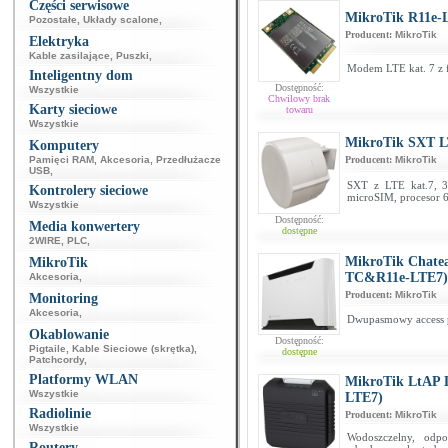
Części serwisowe
MikroTik R11e-
Pozostałe
,
Układy scalone
,
Producent:
MikroTik
Elektryka
Kable zasilające
,
Puszki
,
Modem LTE kat. 7 z f
Inteligentny dom
Dostępność:
Wszystkie
Chwilowy brak
Karty sieciowe
towaru
Wszystkie
MikroTik SXT L
Komputery
Pamięci RAM
,
Akcesoria
,
Przedłużacze
Producent:
MikroTik
USB
,
SXT z LTE kat.7, 3
Kontrolery sieciowe
microSIM, procesor 
Wszystkie
Dostępność:
Media konwertery
dostępne
2WIRE
,
PLC
,
MikroTik Chat
MikroTik
TC&R11e-LTE7)
Akcesoria
,
Producent:
MikroTik
Monitoring
Akcesoria
,
Dwupasmowy access p
Okablowanie
Dostępność:
Pigtaile
,
Kable Sieciowe (skrętka)
,
dostępne
Patchcordy
,
Platformy WLAN
MikroTik LtAP 
Wszystkie
LTE7)
Radiolinie
Producent:
MikroTik
Wszystkie
Wodoszczelny, odp
Routery