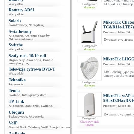
wbudowaną kartą bez
LTE kat. 7 (z funkcją
Wszystkie
Dostępność:
dostępne
Routery ADSL
Wszystkie
Solarix
MikroTik Chat
Światłowody
,
Narzędzia
,
TC&R11e-LTE7)
Światłowody
Producent:
MikroTik
Akcesoria
,
Osłonki spawów
,
Mikrokanalizacja
,
Dwupasmowy access po
Switche
Dostępność:
Wszystkie
dostępne
Szafy rack 10/19 cali
MikroTik LHGG
Organizery
,
Akcesoria
,
Panele
wentylacyjne
,
Producent:
MikroTik
Telewizja cyfrowa DVB-T
LHG obsługujące pas
Wszystkie
antenę o zysku energ
Teltonika
Dostępność:
Akcesoria
,
dostępne
Tenda
Switche
,
Inteligentny dom
,
MikroTik wAP a
5HaxD2HaxD&R
TP-Link
Akcesoria
,
Zasilanie
,
Switche
,
Producent:
MikroTik
Ubiquiti
Dwupasmowy punkt do
Światłowody
,
Akcesoria
,
Dostępność:
Chwilowy brak
VoIP
towaru
Bramki VoIP
,
Telefony VoIP
,
Stacje bazowe
,
Zasilanie