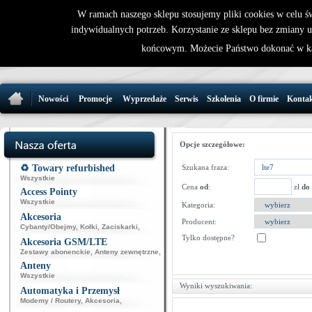
W ramach naszego sklepu stosujemy pliki cookies w celu 
indywidualnych potrzeb. Korzystanie ze sklepu bez zmiany 
32 721 86 
końcowym. Możecie Państwo dokonać w ka
support@wirele
Nowości
Promocje
Wyprzedaże
Serwis
Szkolenia
O firmie
Konta
Opcje szczegółowe:
♻️ Towary refurbished
Szukana fraza:
Wszystkie
Cena
od
:
zł
do
Access Pointy
Wszystkie
Kategoria:
Akcesoria
Producent:
Cybanty/Obejmy
,
Kołki
,
Zaciskarki
,
Tylko dostępne?
Akcesoria GSM/LTE
Zestawy abonenckie
,
Anteny zewnętrzne
,
Anteny
Wszystkie
Wyniki wyszukiwania:
Automatyka i Przemysł
Modemy / Routery
,
Akcesoria
,