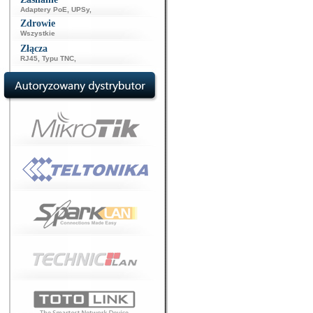
Adaptery PoE
,
UPSy
,
Zdrowie
Wszystkie
Złącza
RJ45
,
Typu TNC
,