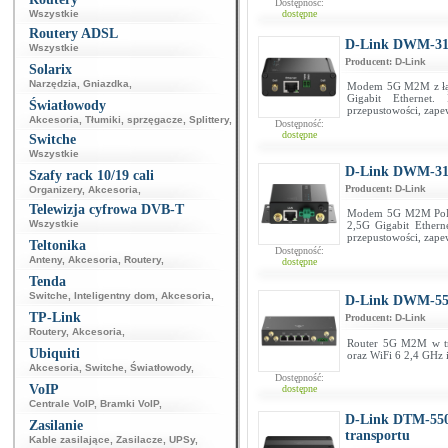
Dostępność:
Wszystkie
dostępne
Routery ADSL
D-Link DWM-3
Wszystkie
Producent:
D-Link
Solarix
Narzędzia
,
Gniazdka
,
Modem 5G M2M z łąc
Gigabit Ethernet.
Światłowody
przepustowości, zap
Akcesoria
,
Tłumiki, sprzęgacze
,
Splittery
,
Dostępność:
dostępne
Switche
Wszystkie
D-Link DWM-3
Szafy rack 10/19 cali
Producent:
D-Link
Organizery
,
Akcesoria
,
Telewizja cyfrowa DVB-T
Modem 5G M2M PoE z
Wszystkie
2,5G Gigabit Ethern
przepustowości, zap
Teltonika
Dostępność:
Anteny
,
Akcesoria
,
Routery
,
dostępne
Tenda
Switche
,
Inteligentny dom
,
Akcesoria
,
D-Link DWM-55
TP-Link
Producent:
D-Link
Routery
,
Akcesoria
,
Router 5G M2M w tr
Ubiquiti
oraz WiFi 6 2,4 GHz
Akcesoria
,
Switche
,
Światłowody
,
Dostępność:
VoIP
dostępne
Centrale VoIP
,
Bramki VoIP
,
D-Link DTM-550
Zasilanie
transportu
Kable zasilające
,
Zasilacze
,
UPSy
,