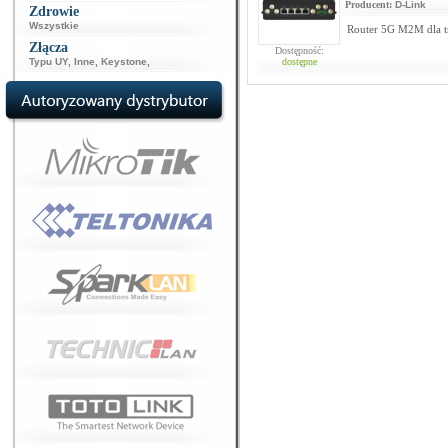
Producent:
D-Link
Zdrowie
Wszystkie
Router 5G M2M dla t
Złącza
Dostępność:
Typu UY
,
Inne
,
Keystone
,
dostępne