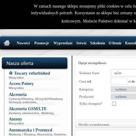
W ramach naszego sklepu stosujemy pliki cookies w celu 
indywidualnych potrzeb. Korzystanie ze sklepu bez zmiany 
32 721 86 
końcowym. Możecie Państwo dokonać w ka
support@wirele
Nowości
Promocje
Wyprzedaże
Serwis
Szkolenia
O firmie
Konta
Opcje szczegółowe:
♻️ Towary refurbished
Szukana fraza:
Wszystkie
Cena
od
:
zł
do
Access Pointy
Wszystkie
Kategoria:
Akcesoria
Producent:
Cybanty/Obejmy
,
Skrzynki/Obudowy
,
Uchwyty antenowe
,
Tylko dostępne?
Akcesoria GSM/LTE
Zestawy abonenckie
,
Modemy
,
Anteny
Wszystkie
Wyniki wyszukiwania:
Automatyka i Przemysł
Modemy / Routery
,
Akcesoria
,
Switche
,