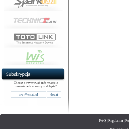
Chcesz otrzymywać informacje o
nowościach w naszym sklepie?
FAQ
|
Regulamin
|
Po