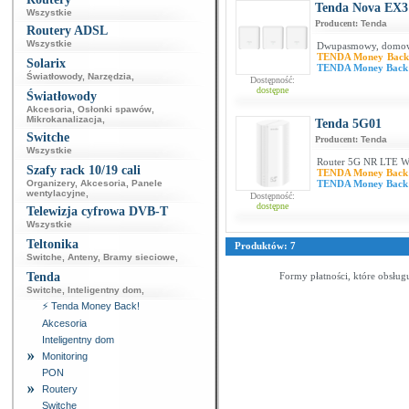
Tenda Nova EX3 
Wszystkie
Producent:
Tenda
Routery ADSL
Wszystkie
Dwupasmowy, domowy
TENDA Money Back
Solarix
TENDA Money Back
Światłowody
,
Narzędzia
,
Dostępność:
dostępne
Światłowody
Akcesoria
,
Osłonki spawów
,
Mikrokanalizacja
,
Tenda 5G01
Switche
Producent:
Tenda
Wszystkie
Router 5G NR LTE W
Szafy rack 10/19 cali
TENDA Money Back
Organizery
,
Akcesoria
,
Panele
TENDA Money Back
wentylacyjne
,
Dostępność:
dostępne
Telewizja cyfrowa DVB-T
Wszystkie
Teltonika
Produktów: 7
Switche
,
Anteny
,
Bramy sieciowe
,
Tenda
Formy płatności, które obsług
Switche
,
Inteligentny dom
,
⚡ Tenda Money Back!
Akcesoria
Inteligentny dom
Monitoring
PON
Routery
Switche