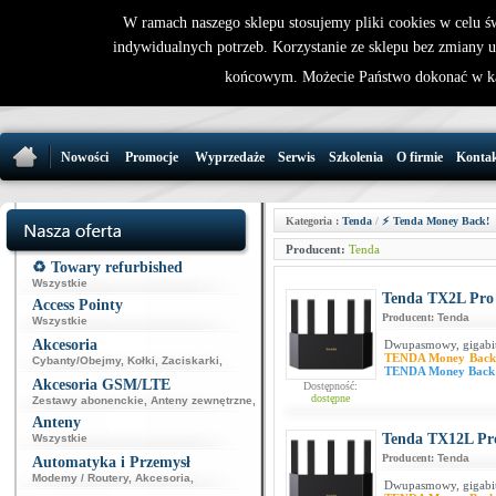
W ramach naszego sklepu stosujemy pliki cookies w celu 
indywidualnych potrzeb. Korzystanie ze sklepu bez zmiany 
32 721 86 
końcowym. Możecie Państwo dokonać w ka
support@wirele
Nowości
Promocje
Wyprzedaże
Serwis
Szkolenia
O firmie
Konta
Kategoria :
Tenda
/
⚡ Tenda Money Back!
Producent:
Tenda
♻️ Towary refurbished
Wszystkie
Tenda TX2L Pro
Access Pointy
Producent:
Tenda
Wszystkie
Akcesoria
Dwupasmowy, gigabi
TENDA Money Back
Cybanty/Obejmy
,
Kołki
,
Zaciskarki
,
TENDA Money Back
Akcesoria GSM/LTE
Dostępność:
dostępne
Zestawy abonenckie
,
Anteny zewnętrzne
,
Anteny
Tenda TX12L Pr
Wszystkie
Producent:
Tenda
Automatyka i Przemysł
Modemy / Routery
,
Akcesoria
,
Dwupasmowy, gigabi