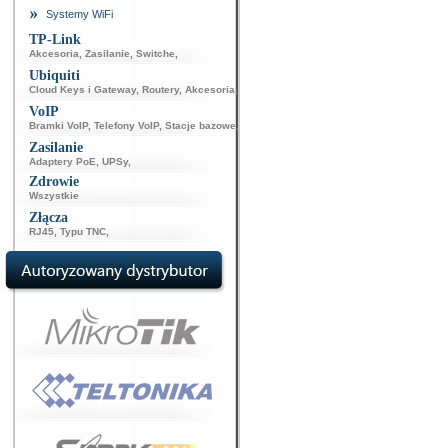
Systemy WiFi
TP-Link
Akcesoria
,
Zasilanie
,
Switche
,
Ubiquiti
Cloud Keys i Gateway
,
Routery
,
Akcesoria
,
VoIP
Bramki VoIP
,
Telefony VoIP
,
Stacje bazowe
,
Zasilanie
Adaptery PoE
,
UPSy
,
Zdrowie
Wszystkie
Złącza
RJ45
,
Typu TNC
,