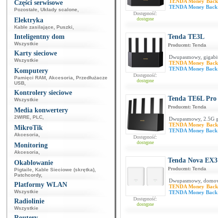
TENDA Money Back
Części serwisowe
TENDA Money Back
Pozostałe
,
Układy scalone
,
Dostępność:
dostępne
Elektryka
Kable zasilające
,
Puszki
,
Inteligentny dom
Tenda TE3L
Wszystkie
Producent:
Tenda
Karty sieciowe
Dwupasmowy, gigabit
Wszystkie
TENDA Money Back
TENDA Money Back
Komputery
Dostępność:
Pamięci RAM
,
Akcesoria
,
Przedłużacze
dostępne
USB
,
Kontrolery sieciowe
Tenda TE6L Pro
Wszystkie
Producent:
Tenda
Media konwertery
2WIRE
,
PLC
,
Dwupasmowy, 2.5G gi
TENDA Money Back
MikroTik
TENDA Money Back
Akcesoria
,
Dostępność:
dostępne
Monitoring
Akcesoria
,
Tenda Nova EX3 
Okablowanie
Producent:
Tenda
Pigtaile
,
Kable Sieciowe (skrętka)
,
Patchcordy
,
Dwupasmowy, domowy
Platformy WLAN
TENDA Money Back
Wszystkie
TENDA Money Back
Dostępność:
Radiolinie
dostępne
Wszystkie
Routery