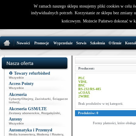
W ramach naszego sklepu stosujemy pliki cookies w celu 
indywidualnych potrzeb. Korzystanie ze sklepu bez zmiany 
32 721 86 
końcowym. Możecie Państwo dokonać w ka
support@wirele
Nowości
Promocje
Wyprzedaże
Serwis
Szkolenia
O firmie
Konta
Producent:
♻️ Towary refurbished
Wszystkie
PLC
VDSL
Access Pointy
BNC
Wszystkie
RS-232/RS-485
xCOAX
Akcesoria
2WIRE
Cybanty/Obejmy
,
Zaciskarki
,
Ściągacze
izolacji
,
Brak produktów w tej kategorii.
Akcesoria GSM/LTE
Produktów: 0
Zestawy abonenckie
,
Rozgałęźniki
,
Anteny
Formy płatności, które obsług
Wszystkie
Automatyka i Przemysł
Media konwertery
,
Modemy / Routery
,