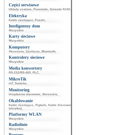
Części serwisowe
Układy scalone
,
Pozostałe
,
Gniazda RJ45
,
Elektryka
Kable zasilające
,
Puszki
,
Inteligentny dom
Wszystkie
Karty sieciowe
Wszystkie
Komputery
Akcesoria
,
Zasilacze
,
Bluetooth
,
Kontrolery sieciowe
Wszystkie
Media konwertery
RS-232/RS-485
,
PLC
,
MikroTik
IoT
,
Switche
,
Monitoring
Urządzenia alarmowe
,
Akcesoria
,
Okablowanie
Kable Zasilające
,
Pigtaile
,
Kable Sieciowe
(skrętka)
,
Platformy WLAN
Wszystkie
Radiolinie
Wszystkie
Routery