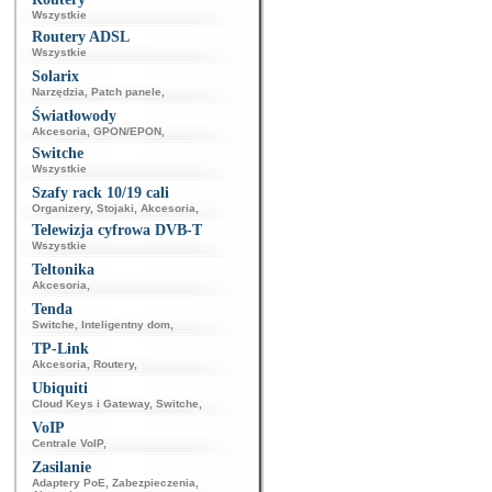
Wszystkie
Routery ADSL
Wszystkie
Solarix
Narzędzia
,
Patch panele
,
Światłowody
Akcesoria
,
GPON/EPON
,
Switche
Wszystkie
Szafy rack 10/19 cali
Organizery
,
Stojaki
,
Akcesoria
,
Telewizja cyfrowa DVB-T
Wszystkie
Teltonika
Akcesoria
,
Tenda
Switche
,
Inteligentny dom
,
TP-Link
Akcesoria
,
Routery
,
Ubiquiti
Cloud Keys i Gateway
,
Switche
,
VoIP
Centrale VoIP
,
Zasilanie
Adaptery PoE
,
Zabezpieczenia
,