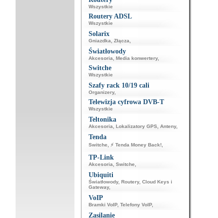
Wszystkie
Routery ADSL
Wszystkie
Solarix
Gniazdka
,
Złącza
,
Światłowody
Akcesoria
,
Media konwertery
,
Switche
Wszystkie
Szafy rack 10/19 cali
Organizery
,
Telewizja cyfrowa DVB-T
Wszystkie
Teltonika
Akcesoria
,
Lokalizatory GPS
,
Anteny
,
Tenda
Switche
,
⚡ Tenda Money Back!
,
TP-Link
Akcesoria
,
Switche
,
Ubiquiti
Światłowody
,
Routery
,
Cloud Keys i
Gateway
,
VoIP
Bramki VoIP
,
Telefony VoIP
,
Zasilanie