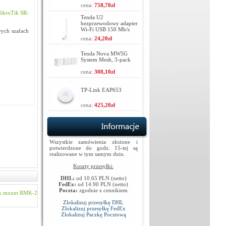
cena:
758,70zł
ikroTik SR-
Tenda U2
bezprzewodowy adapter
Wi-Fi USB 150 Mb/s
ych szafach
cena:
24,20zł
Tenda Nova MW5G
System Mesh, 3-pack
cena:
308,10zł
TP-Link EAP653
cena:
425,20zł
Wszystkie zamówienia złożone i
potwierdzone do godz. 15-tej są
realizowane w tym samym dniu.
Koszty przesyłki:
DHL:
od 10.65 PLN (netto)
FedEx:
od 14.90 PLN (netto)
Poczta:
zgodnie z cennikiem
k mount
RMK-2
Zlokalizuj przesyłkę DHL
Zlokalizuj przesyłkę FedEx
Zlokalizuj Paczkę Pocztową