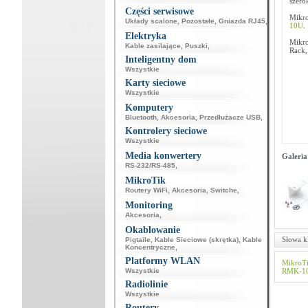
szero
Części serwisowe
Mikro
Układy scalone
,
Pozostałe
,
Gniazda RJ45
,
10U
.
Elektryka
Mikro
Kable zasilające
,
Puszki
,
Rack,
Inteligentny dom
Wszystkie
Karty sieciowe
Wszystkie
Komputery
Bluetooth
,
Akcesoria
,
Przedłużacze USB
,
Kontrolery sieciowe
Wszystkie
Media konwertery
Galeria
RS-232/RS-485
,
MikroTik
Routery WiFi
,
Akcesoria
,
Switche
,
Monitoring
Akcesoria
,
Okablowanie
Słowa k
Pigtaile
,
Kable Sieciowe (skrętka)
,
Kable
Koncentryczne
,
Platformy WLAN
MikroT
Wszystkie
RMK-1
Radiolinie
Wszystkie
Routery