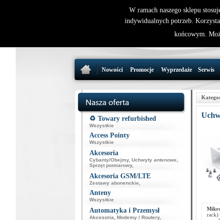
W ramach naszego sklepu stosuj
indywidualnych potrzeb. Korzysta
końcowym. Może
Nowości
Promocje
Wyprzedaże
Serwis
Katego
Uchw
♻️ Towary refurbished
Wszystkie
Access Pointy
Wszystkie
Akcesoria
Cybanty/Obejmy
,
Uchwyty antenowe
,
Sprzęt pomiarowy
,
Akcesoria GSM/LTE
Zestawy abonenckie
,
Anteny
Wszystkie
Mikr
Automatyka i Przemysł
rack)
Akcesoria
,
Modemy / Routery
,