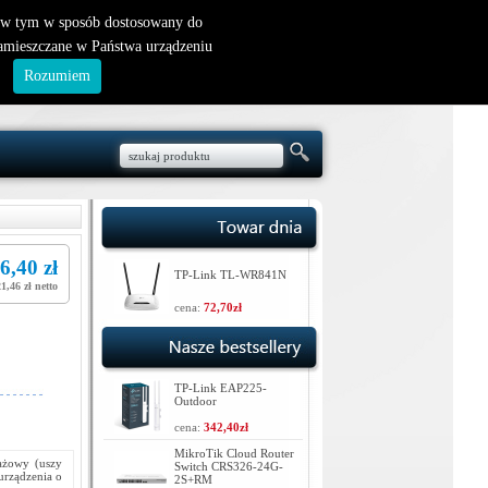
nowy klient
|
logowanie
, w tym w sposób dostosowany do
zamieszczane w Państwa urządzeniu
.
Rozumiem
6,40 zł
TP-Link TL-WR841N
21,46 zł netto
cena:
72,70zł
TP-Link EAP225-
Outdoor
cena:
342,40zł
MikroTik Cloud Router
ażowy (uszy
Switch CRS326-24G-
urządzenia o
2S+RM