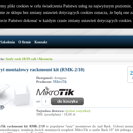
emy pliki cookies w celu świadczenia Państwu usług na najwyższym poziomie
nie ze sklepu bez zmiany ustawień dotyczących cookies oznacza, że będą one 
32 721 86 72
W koszyku jest 0 produktów(y)
cie Państwo dokonać w każdym czasie zmiany ustawień dotyczących cookies
support@wirelesslan.com.pl
Szkolenia
O firmie
Kontakt
ria:
Szafy rack 10/19 cali
/
Akcesoria
yt montażowy rackmount kit (RMK-2/10)
2
Dostępność:
dostępne
MikroTik
Producent:
szt:
Najtańsza dostawa:
(
pokaż wszystkie
)
DHL (przedpłata) - 18,00 zł
oTik r
ackmount kit RMK-2/10
to popularne "uszy" montażowe do szaf Rack. Uchwyt mont
 umożliwiający instalację dwóch mniejszych urządzeń MikroTik w szafie Rack 19" lub jednego 