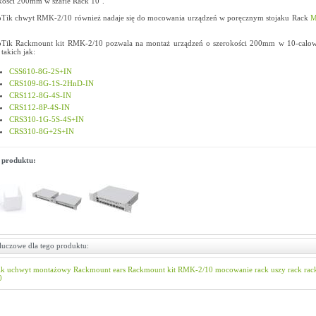
kości 200mm w szafie Rack 10".
Tik chwyt RMK-2/10 również nadaje się do mocowania urządzeń w poręcznym stojaku Rack
M
Tik Rackmount kit RMK-2/10 pozwala na montaż urządzeń o szerokości 200mm w 10-calow
 takich jak:
CSS610-8G-2S+IN
CRS109-8G-1S-2HnD-IN
CRS112-8G-4S-IN
CRS112-8P-4S-IN
CRS310-1G-5S-4S+IN
CRS310-8G+2S+IN
 produktu:
luczowe dla tego produktu:
ik
uchwyt montażowy
Rackmount ears
Rackmount kit
RMK-2/10
mocowanie rack
uszy rack
rac
0