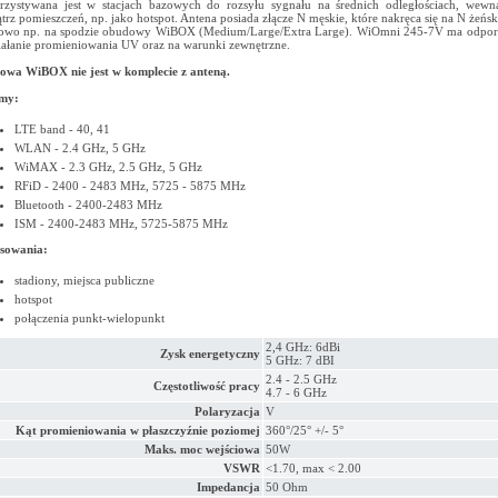
zystywana jest w stacjach bazowych do rozsyłu sygnału na średnich odległościach, wewną
trz pomieszczeń, np. jako hotspot. Antena posiada złącze N męskie, które nakręca się na N żeń
lowo np. na spodzie obudowy WiBOX (Medium/Large/Extra Large). WiOmni 245-7V ma odpo
iałanie promieniowania UV oraz na warunki zewnętrzne.
wa WiBOX nie jest w komplecie z anteną.
emy:
LTE band - 40, 41
WLAN - 2.4 GHz, 5 GHz
WiMAX - 2.3 GHz, 2.5 GHz, 5 GHz
RFiD - 2400 - 2483 MHz, 5725 - 5875 MHz
Bluetooth - 2400-2483 MHz
ISM - 2400-2483 MHz, 5725-5875 MHz
sowania:
stadiony, miejsca publiczne
hotspot
połączenia punkt-wielopunkt
2,4 GHz: 6dBi
Zysk energetyczny
5 GHz: 7 dBI
2.4 - 2.5 GHz
Częstotliwość pracy
4.7 - 6 GHz
Polaryzacja
V
Kąt promieniowania w płaszczyźnie poziomej
360°/25° +/- 5°
Maks. moc wejściowa
50W
VSWR
<1.70, max < 2.00
Impedancja
50 Ohm