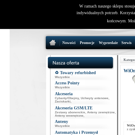
W ramach naszego sklepu stosuj
indywidualnych potrzeb. Korzysta
końcowym. Może
Nowości
Promocje
Wyprzedaże
Serwis
Katego
WiOm
♻️ Towary refurbished
Wszystkie
Access Pointy
Wszystkie
Akcesoria
Cybanty/Obejmy
,
Uchwyty antenowe
,
Zaciskarki
,
Akcesoria GSM/LTE
Zestawy abonenckie
,
Anteny zewnętrzne
,
Anteny wewnętrzne
,
Anteny
WiOm
Wszystkie
z zys
Automatyka i Przemysł