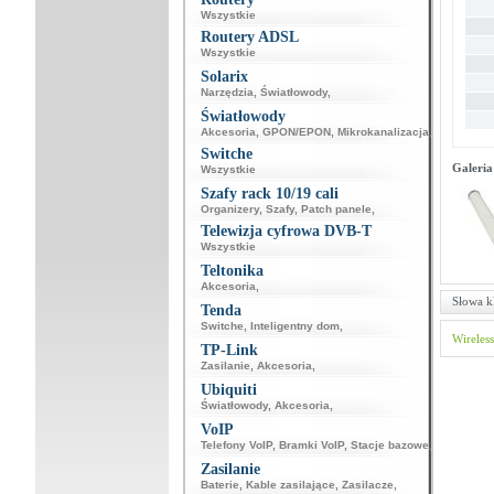
Wszystkie
Routery ADSL
Wszystkie
Solarix
Narzędzia
,
Światłowody
,
Światłowody
Akcesoria
,
GPON/EPON
,
Mikrokanalizacja
,
Switche
Galeria
Wszystkie
Szafy rack 10/19 cali
Organizery
,
Szafy
,
Patch panele
,
Telewizja cyfrowa DVB-T
Wszystkie
Teltonika
Akcesoria
,
Słowa k
Tenda
Switche
,
Inteligentny dom
,
Wireless
TP-Link
Zasilanie
,
Akcesoria
,
Ubiquiti
Światłowody
,
Akcesoria
,
VoIP
Telefony VoIP
,
Bramki VoIP
,
Stacje bazowe
,
Zasilanie
Baterie
,
Kable zasilające
,
Zasilacze
,