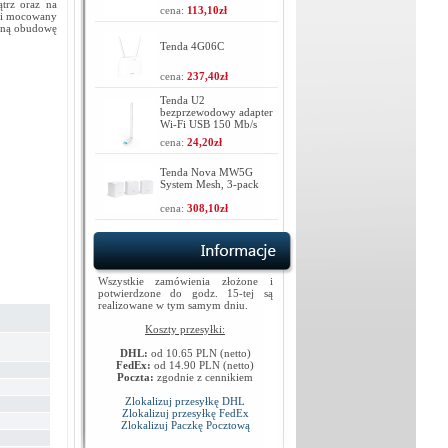
trz oraz na
cena:
113,10zł
ski mocowany
rną obudowę
Tenda 4G06C
cena:
237,40zł
Tenda U2
bezprzewodowy adapter
Wi-Fi USB 150 Mb/s
cena:
24,20zł
Tenda Nova MW5G
System Mesh, 3-pack
cena:
308,10zł
Wszystkie zamówienia złożone i
potwierdzone do godz. 15-tej są
realizowane w tym samym dniu.
Koszty przesyłki:
DHL:
od 10.65 PLN (netto)
FedEx:
od 14.90 PLN (netto)
Poczta:
zgodnie z cennikiem
Zlokalizuj przesyłkę DHL
Zlokalizuj przesyłkę FedEx
Zlokalizuj Paczkę Pocztową