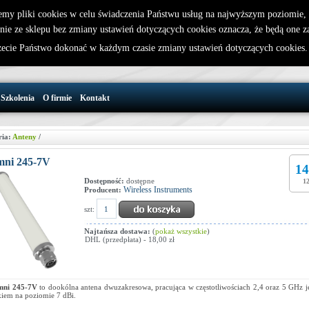
emy pliki cookies w celu świadczenia Państwu usług na najwyższym poziomie
nie ze sklepu bez zmiany ustawień dotyczących cookies oznacza, że będą one 
32 721 86 72
W koszyku jest 0 produktów(y)
cie Państwo dokonać w każdym czasie zmiany ustawień dotyczących cookies
support@wirelesslan.com.pl
Szkolenia
O firmie
Kontakt
ria:
Anteny
/
ni 245-7V
14
Dostępność:
dostępne
12
Wireless Instruments
Producent:
szt:
Najtańsza dostawa:
(
pokaż wszystkie
)
DHL (przedpłata) - 18,00 zł
ni 245-7V
to dookólna antena dwuzakresowa, pracująca w częstotliwościach 2,4 oraz 5 GHz j
kiem na poziomie 7 dBi.