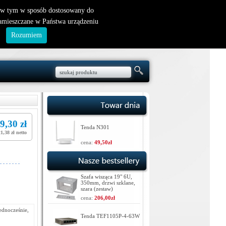
nowy klient
|
logowanie
, w tym w sposób dostosowany do
zamieszczane w Państwa urządzeniu
.
Rozumiem
9,30 zł
Tenda N301
1,38 zł netto
cena:
49,50zł
Szafa wisząca 19" 6U,
350mm, drzwi szklane,
szara (zestaw)
cena:
206,00zł
ednocześnie,
Tenda TEF1105P-4-63W