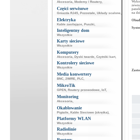
Wykor
Akcesoria
,
Modemy / Routery
,
zewną
Części serwisowe
pane
na dz
Gniazda RJ45
,
Pozostałe
,
Układy scalone
,
Elektryka
Obudo
Kable zasilające
,
Puszki
,
Syst
Inteligentny dom
Wszystkie
Karty sieciowe
Wszystkie
Komputery
Akcesoria
,
Dyski twarde
,
Czytniki kart
,
Kontrolery sieciowe
Wszystkie
Zasto
Media konwertery
BNC
,
2WIRE
,
PLC
,
MikroTik
GPEN
,
Routery przewodowe
,
IoT
,
Monitoring
Akcesoria
,
Okablowanie
Pigtaile
,
Kable Sieciowe (skrętka)
,
Platformy WLAN
Wszystkie
Radiolinie
Wszystkie
Routery