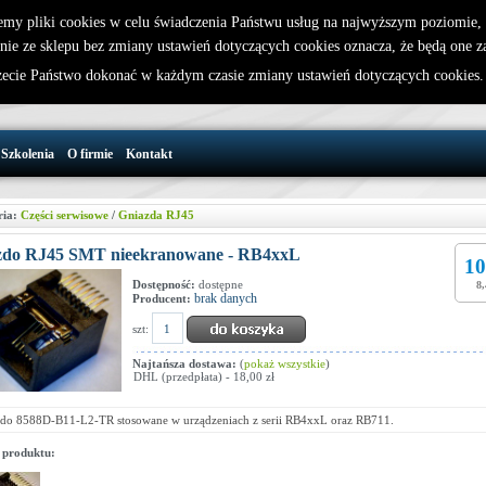
emy pliki cookies w celu świadczenia Państwu usług na najwyższym poziomie
nie ze sklepu bez zmiany ustawień dotyczących cookies oznacza, że będą one 
32 721 86 72
W koszyku jest 0 produktów(y)
cie Państwo dokonać w każdym czasie zmiany ustawień dotyczących cookies
support@wirelesslan.com.pl
Szkolenia
O firmie
Kontakt
ria:
Części serwisowe
/
Gniazda RJ45
zdo RJ45 SMT nieekranowane - RB4xxL
10
Dostępność:
dostępne
8,
brak danych
Producent:
szt:
Najtańsza dostawa:
(
pokaż wszystkie
)
DHL (przedpłata) - 18,00 zł
do 8588D-B11-L2-TR stosowane w urządzeniach z serii RB4xxL oraz RB711.
 produktu: