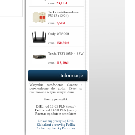
cena:
23,10zł
Tacka światłowodowa
P5012 (12/24)
cena:
7,50zł
Cudy WR3000
cena:
150,50zł
Tenda TEF1105P-4-63W
cena:
113,10zł
Wszystkie zamówienia złożone i
potwierdzone do godz. 15-tej są
realizowane w tym samym dniu.
Koszty przesyłki:
DHL:
od 10.65 PLN (netto)
FedEx:
od 14.90 PLN (netto)
Poczta:
zgodnie z cennikiem
Zlokalizuj przesyłkę DHL
Zlokalizuj przesyłkę FedEx
Zlokalizuj Paczkę Pocztową