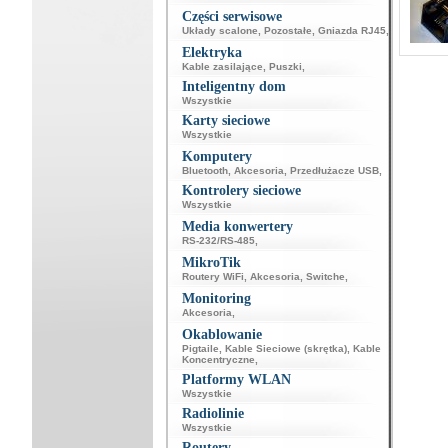
Części serwisowe
Układy scalone
,
Pozostałe
,
Gniazda RJ45
,
Elektryka
Kable zasilające
,
Puszki
,
Inteligentny dom
Wszystkie
Karty sieciowe
Wszystkie
Komputery
Bluetooth
,
Akcesoria
,
Przedłużacze USB
,
Kontrolery sieciowe
Wszystkie
Media konwertery
RS-232/RS-485
,
MikroTik
Routery WiFi
,
Akcesoria
,
Switche
,
Monitoring
Akcesoria
,
Okablowanie
Pigtaile
,
Kable Sieciowe (skrętka)
,
Kable
Koncentryczne
,
Platformy WLAN
Wszystkie
Radiolinie
Wszystkie
Routery