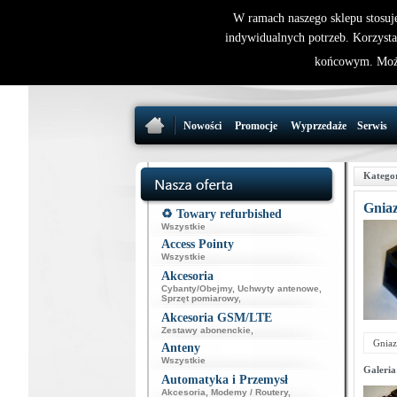
W ramach naszego sklepu stosuj
indywidualnych potrzeb. Korzysta
końcowym. Może
Nowości
Promocje
Wyprzedaże
Serwis
Katego
Gnia
♻️ Towary refurbished
Wszystkie
Access Pointy
Wszystkie
Akcesoria
Cybanty/Obejmy
,
Uchwyty antenowe
,
Sprzęt pomiarowy
,
Akcesoria GSM/LTE
Zestawy abonenckie
,
Gniaz
Anteny
Wszystkie
Galeria
Automatyka i Przemysł
Akcesoria
,
Modemy / Routery
,