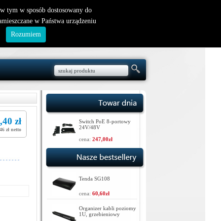
nowy klient
|
logowanie
, w tym w sposób dostosowany do
zamieszczane w Państwa urządzeniu
.
Rozumiem
,40 zł
Switch PoE 8-portowy
24V/48V
46 zł netto
cena:
247,00zł
Tenda SG108
cena:
60,60zł
Organizer kabli poziomy
1U, grzebieniowy