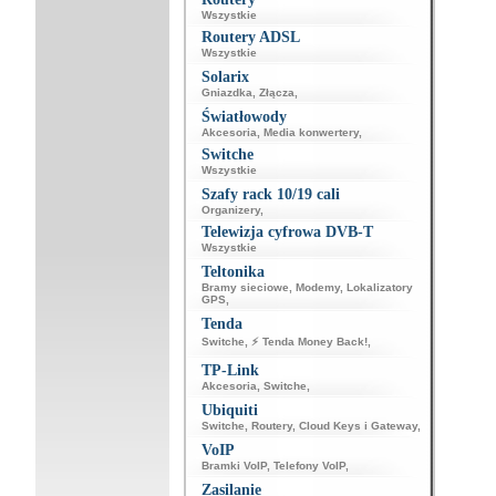
Wszystkie
Routery ADSL
Wszystkie
Solarix
Gniazdka
,
Złącza
,
Światłowody
Akcesoria
,
Media konwertery
,
Switche
Wszystkie
Szafy rack 10/19 cali
Organizery
,
Telewizja cyfrowa DVB-T
Wszystkie
Teltonika
Bramy sieciowe
,
Modemy
,
Lokalizatory
GPS
,
Tenda
Switche
,
⚡ Tenda Money Back!
,
TP-Link
Akcesoria
,
Switche
,
Ubiquiti
Switche
,
Routery
,
Cloud Keys i Gateway
,
VoIP
Bramki VoIP
,
Telefony VoIP
,
Zasilanie