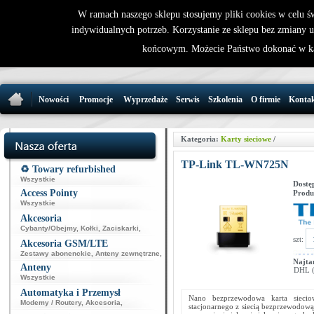
W ramach naszego sklepu stosujemy pliki cookies w celu 
indywidualnych potrzeb. Korzystanie ze sklepu bez zmiany 
32 721 86 
końcowym. Możecie Państwo dokonać w ka
support@wirele
Nowości
Promocje
Wyprzedaże
Serwis
Szkolenia
O firmie
Konta
Kategoria:
Karty sieciowe
/
TP-Link TL-WN725N
♻️ Towary refurbished
Wszystkie
Dostę
Access Pointy
Produ
Wszystkie
Akcesoria
Cybanty/Obejmy
,
Kołki
,
Zaciskarki
,
szt:
Akcesoria GSM/LTE
Zestawy abonenckie
,
Anteny zewnętrzne
,
Najta
Anteny
DHL (p
Wszystkie
Automatyka i Przemysł
Nano bezprzewodowa karta siec
Modemy / Routery
,
Akcesoria
,
stacjonarnego z siecią bezprzewodową