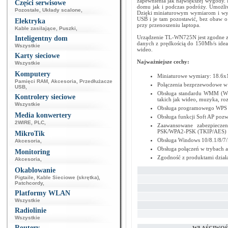
zapewnienia jak największej wygody.
Części serwisowe
domu jak i podczas podróży. Umożliwi
Pozostałe
,
Układy scalone
,
Dzięki miniaturowym wymiarom i wy
USB i je tam pozostawić, bez obaw o
Elektryka
przy przenoszeniu laptopa.
Kable zasilające
,
Puszki
,
Urządzenie TL-WN725N jest zgodne ze
Inteligentny dom
danych z prędkością do 150Mb/s ideal
Wszystkie
wideo.
Karty sieciowe
Najważniejsze cechy:
Wszystkie
Komputery
Miniaturowe wymiary: 18.6
Pamięci RAM
,
Akcesoria
,
Przedłużacze
Połączenia bezprzewodowe w 
USB
,
Obsługa standardu WMM (Wi-
Kontrolery sieciowe
takich jak wideo, muzyka, r
Wszystkie
Obsługa programowego WPS
Media konwertery
Obsługa funkcji Soft AP pozw
2WIRE
,
PLC
,
Zaawansowane zabezpiecze
PSK/WPA2-PSK (TKIP/AES) 
MikroTik
Obsługa Windows 10/8.1/8/7
Akcesoria
,
Obsługa połączeń w trybach ad
Monitoring
Zgodność z produktami dział
Akcesoria
,
Okablowanie
Pigtaile
,
Kable Sieciowe (skrętka)
,
Patchcordy
,
Platformy WLAN
Wszystkie
Radiolinie
Wszystkie
Routery