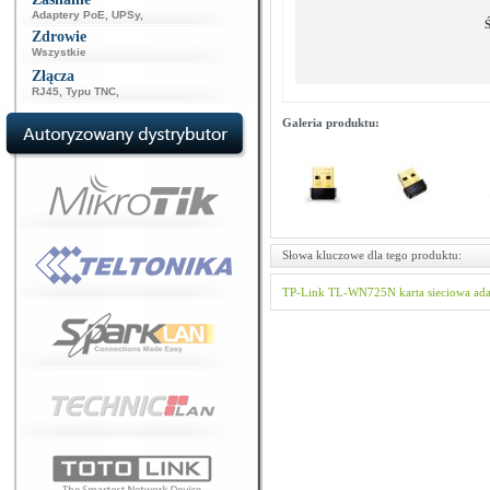
Adaptery PoE
,
UPSy
,
Ś
Zdrowie
Wszystkie
Złącza
RJ45
,
Typu TNC
,
Galeria produktu:
Słowa kluczowe dla tego produktu:
TP-Link
TL-WN725N
karta sieciowa
ada