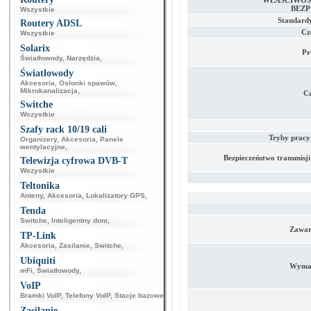
WŁAŚCIWOŚC
BEZ
Wszystkie
Standard
Routery ADSL
Cz
Wszystkie
Solarix
Pr
Światłowody
,
Narzędzia
,
Światłowody
Akcesoria
,
Osłonki spawów
,
Mikrokanalizacja
,
Cz
Switche
Wszystkie
Szafy rack 10/19 cali
Tryby pracy
Organizery
,
Akcesoria
,
Panele
wentylacyjne
,
Bezpieczeństwo transmisj
Telewizja cyfrowa DVB-T
Wszystkie
Teltonika
Anteny
,
Akcesoria
,
Lokalizatory GPS
,
Tenda
Switche
,
Inteligentny dom
,
Zawar
TP-Link
Akcesoria
,
Zasilanie
,
Switche
,
Ubiquiti
Wymag
mFi
,
Światłowody
,
VoIP
Bramki VoIP
,
Telefony VoIP
,
Stacje bazowe
,
Zasilanie