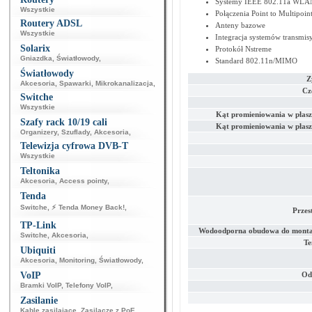
Systemy IEEE 802.11a WLA
Wszystkie
Połączenia Point to Multipoin
Routery ADSL
Anteny bazowe
Wszystkie
Integracja systemów transmis
Solarix
Protokół Nstreme
Gniazdka
,
Światłowody
,
Standard 802.11n/MIMO
Światłowody
Z
Akcesoria
,
Spawarki
,
Mikrokanalizacja
,
Cz
Switche
Wszystkie
Kąt promieniowania w płasz
Szafy rack 10/19 cali
Kąt promieniowania w płasz
Organizery
,
Szuflady
,
Akcesoria
,
Telewizja cyfrowa DVB-T
Wszystkie
Teltonika
Akcesoria
,
Access pointy
,
Tenda
Switche
,
⚡ Tenda Money Back!
,
Przes
TP-Link
Wodoodporna obudowa do monta
Switche
,
Akcesoria
,
Te
Ubiquiti
Akcesoria
,
Monitoring
,
Światłowody
,
VoIP
Od
Bramki VoIP
,
Telefony VoIP
,
Zasilanie
Kable zasilające
,
Zasilacze z PoE
,