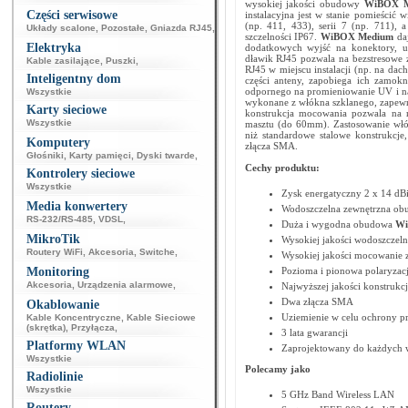
wysokiej jakości obudowy
WiBOX M
Części serwisowe
instalacyjna jest w stanie pomieścić
(np. 411, 433), serii 7 (np. 711),
Układy scalone
,
Pozostałe
,
Gniazda RJ45
,
szczelności IP67.
WiBOX Medium
da
Elektryka
dodatkowych wyjść na konektory, um
dławik RJ45 pozwala na bezstresowe za
Kable zasilające
,
Puszki
,
RJ45 w miejscu instalacji (np. na da
Inteligentny dom
części anteny, zapobiega ich zamokn
odpornego na promieniowanie UV i n
Wszystkie
wykonane z włókna szklanego, zapewni
Karty sieciowe
konstrukcja mocowania pozwala na 
Wszystkie
masztu (do 60mm). Zastosowanie włó
niż standardowe stalowe konstrukcj
Komputery
złącza SMA.
Głośniki
,
Karty pamięci
,
Dyski twarde
,
Cechy produktu:
Kontrolery sieciowe
Wszystkie
Zysk energatyczny 2 x 14 dB
Media konwertery
Wodoszczelna zewnętrzna ob
RS-232/RS-485
,
VDSL
,
Duża i wygodna obudowa
Wi
MikroTik
Wysokiej jakości wodoszczel
Routery WiFi
,
Akcesoria
,
Switche
,
Wysokiej jakości mocowanie 
Monitoring
Pozioma i pionowa polaryza
Akcesoria
,
Urządzenia alarmowe
,
Najwyższej jakości konstrukcj
Dwa złącza SMA
Okablowanie
Uziemienie w celu ochrony p
Kable Koncentryczne
,
Kable Sieciowe
(skrętka)
,
Przyłącza
,
3 lata gwarancji
Platformy WLAN
Zaprojektowany do każdych
Wszystkie
Polecamy jako
Radiolinie
Wszystkie
5 GHz Band Wireless LAN
Routery