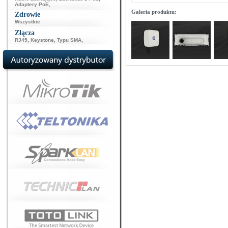
Adaptery PoE
,
Galeria produktu:
Zdrowie
Wszystkie
Złącza
RJ45
,
Keystone
,
Typu SMA
,