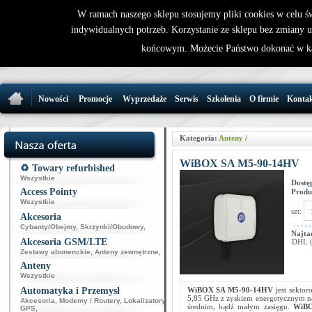
W ramach naszego sklepu stosujemy pliki cookies w celu 
indywidualnych potrzeb. Korzystanie ze sklepu bez zmiany 
32 721 86 
końcowym. Możecie Państwo dokonać w ka
support@wirele
Nowości
Promocje
Wyprzedaże
Serwis
Szkolenia
O firmie
Konta
Kategoria:
Anteny
/
WiBOX SA M5-90-14HV
♻️ Towary refurbished
Wszystkie
Dostę
Access Pointy
Produ
Wszystkie
szt:
Akcesoria
Cybanty/Obejmy
,
Skrzynki/Obudowy
,
Najta
Akcesoria GSM/LTE
DHL (p
Zestawy abonenckie
,
Anteny zewnętrzne
,
Anteny
Wszystkie
Automatyka i Przemysł
WiBOX SA M5-90-14HV
jest sektor
5,85 GHz z zyskiem energetycznym na
Akcesoria
,
Modemy / Routery
,
Lokalizatory
średnim, bądź małym zasięgu.
WiBO
GPS
,