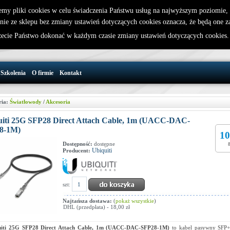
emy pliki cookies w celu świadczenia Państwu usług na najwyższym poziomie
nie ze sklepu bez zmiany ustawień dotyczących cookies oznacza, że będą one 
32 721 86 72
W koszyku jest 0 produktów(y)
cie Państwo dokonać w każdym czasie zmiany ustawień dotyczących cookies
support@wirelesslan.com.pl
Szkolenia
O firmie
Kontakt
ria:
Światłowody
/
Akcesoria
uiti 25G SFP28 Direct Attach Cable, 1m (UACC-DAC-
8-1M)
10
Dostępność:
dostępne
Ubiquiti
Producent:
szt:
Najtańsza dostawa:
(
pokaż wszystkie
)
DHL (przedpłata) - 18,00 zł
uiti 25G SFP28 Direct Attach Cable, 1m (UACC-DAC-SFP28-1M)
to kabel pasywny SFP+