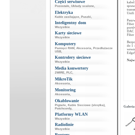
Części serwisowe
kabel
spraw
Pozostałe
,
Układy scalone
,
trans
Elektryka
Unifi
Kable zasilające
,
Puszki
,
Pasyw
Inteligentny dom
Fiber
Wszystkie
portó
DAC o
Karty sieciowe
Fiber
Wszystkie
Bezpo
Komputery
do 1 
Pamięci RAM
,
Akcesoria
,
Przedłużacze
wewnę
USB
,
EdgeS
Kontrolery sieciowe
Najwa
Wszystkie
Media konwertery
2WIRE
,
PLC
,
MikroTik
Akcesoria
,
Monitoring
Akcesoria
,
Okablowanie
Pigtaile
,
Kable Sieciowe (skrętka)
,
Galeria
Patchcordy
,
Platformy WLAN
Wszystkie
Radiolinie
Wszystkie
Routery