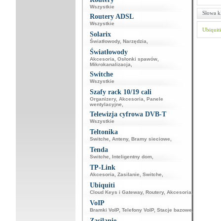
Wszystkie
Słowa k
Routery ADSL
Wszystkie
Ubiquiti
Solarix
Światłowody
,
Narzędzia
,
Światłowody
Akcesoria
,
Osłonki spawów
,
Mikrokanalizacja
,
Switche
Wszystkie
Szafy rack 10/19 cali
Organizery
,
Akcesoria
,
Panele
wentylacyjne
,
Telewizja cyfrowa DVB-T
Wszystkie
Teltonika
Switche
,
Anteny
,
Bramy sieciowe
,
Tenda
Switche
,
Inteligentny dom
,
TP-Link
Akcesoria
,
Zasilanie
,
Switche
,
Ubiquiti
Cloud Keys i Gateway
,
Routery
,
Akcesoria
,
VoIP
Bramki VoIP
,
Telefony VoIP
,
Stacje bazowe
,
Zasilanie