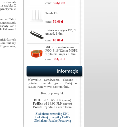
 i doskonale
cena:
308,10zł
nia szybkość
rzełączniki
Tenda F6
hernet 25G i
cena:
59,60zł
zagęszczenie
espoły kabli
t Ethernet i
Listwa zasilająca 19", 9
gniazd, 1,8m
misji danych
cena:
63,80zł
ekomunikacji
 EdgeRouter,
Mikrorurka doziemna
FGG-P 16/12mm MDPE
z pilotem krążek 100m
cena:
333,30zł
Wszystkie zamówienia złożone i
potwierdzone do godz. 15-tej są
realizowane w tym samym dniu.
Koszty przesyłki:
DHL:
od 10.65 PLN (netto)
FedEx:
od 14.90 PLN (netto)
Poczta:
zgodnie z cennikiem
Zlokalizuj przesyłkę DHL
Zlokalizuj przesyłkę FedEx
Zlokalizuj Paczkę Pocztową