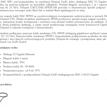
 DAC SFP+ jest kompatybilny ze switchami Ubiquiti UniFi, które obsługują DAC 25 Gigabit
dza się podczas połączeń na niewielkie odległości. Posiada długość wynoszącą 1 m i zapew
misji do 25 Gb/s. Ubiquiti UACC-DAC-SFP28-1M pozwala w ekonomiczny sposób połączyć p
 umieszczone wewnątrz szafy Rack lub w szafach Rack sąsiadujących ze sobą.
ne zespoły kabli DAC SFP28 są wysokowydajnym rozwiązaniem wejścia/wyjścia w sieciach Et
 Channel 25G. Dzięki modułom miedzianym SFP28 producenci sprzętu mogą osiągać wysokie 
w, zmniejszać koszty konfiguracji i utylizacji oraz obniżać budżet przeznaczony na zasilanie. Z
 dużej prędkości spełniają, a często nawet przekraczają wymagania norm branżowych Gigabi
 Channel w zakresie wydajności i niezawodności.
średnio podłączane pasywne kable miedziane 25G SFP28 obsługują gigabitowe szybkości trans
/ 10 / 25 Gb/s. Pasywne kable miedziane SFP28 z bezpośrednim podłączeniem są idealne do tel
trznej i sieci danych wykorzystujących produkty Ubiquiti do routingu i przełączania, takie jak
witch czy UniFi Switch.
żniejsze cechy:
Obsługa 25 Gigabit Ethernet
Długość kabla 1 metry
Płaszcz kabla: PVC
Średnica kabla 26 / 30 AWG
Temperatura pracy: od 0 do 70°C
Kompatybilność z przełącznikami Ubiquiti UniFi obsługującymi DAC 1/10/25 Gigabit
 produktu: