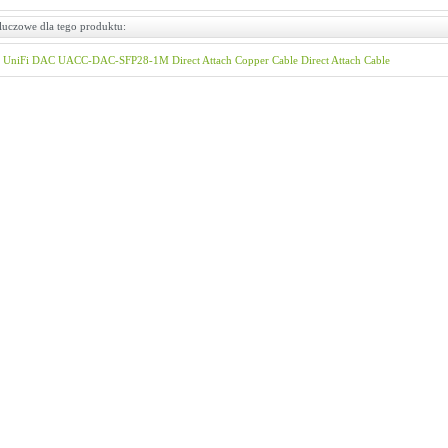
luczowe dla tego produktu:
UniFi
DAC
UACC-DAC-SFP28-1M
Direct Attach Copper Cable
Direct Attach Cable