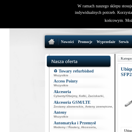
W ramach naszego sklepu stosuj
indywidualnych potrzeb. Korzysta
końcowym. Może
Nowości
Promocje
Wyprzedaże
Serwis
Katego
Ubiq
♻️ Towary refurbished
SFP2
Wszystkie
Access Pointy
Wszystkie
Akcesoria
Cybanty/Obejmy
,
Kołki
,
Zaciskarki
,
Akcesoria GSM/LTE
Zestawy abonenckie
,
Anteny zewnętrzne
,
Anteny
Wszystkie
Automatyka i Przemysł
Modemy / Routery
,
Akcesoria
,
Ubiq