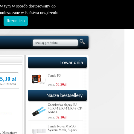
nowy klient
|
logowanie
, w tym w sposób dostosowany do
zamieszczane w Państwa urządzeniu
.
Rozumiem
Tenda F3
5,30 zł
85,61 zł netto
cena:
53,50zł
Zaciskarka złączy RJ-
45/RJ-12/RJ-11/RJ-9 CT-
N5684
cena:
32,10zł
Tenda Nova MW5G
System Mesh, 3-pack
. Miedziany