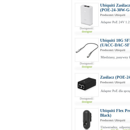
Ubiquiti Zasila
(POE-24-30W-
Producent:
Ubiquiti
Adapter PoE 24V 1.2
Dostępność:
dostępne
Ubiquiti 10G SF
(UACC-DAC-SFP
Producent:
Ubiquiti
Miedziany, pasywny 
Dostępność:
dostępne
Zasilacz (POE-2
Producent:
Ubiquiti
Adapter PoE dla sprzę
Dostępność:
dostępne
Ubiquiti Flex 
Black)
Producent:
Ubiquiti
Uniwersalny, odporn