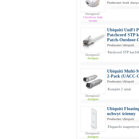
Producent:
brak dany
Dostępność:
Chwilowy brak
towaru
Ubiquiti UniFi 
Patchcord STP k
Patch-Outdoor
Producent:
Ubiquiti
Patchcord STP kat.6A
Dostępność:
dostępne
Ubiquiti Multi-
2-Pack (UACC
Producent:
Ubiquiti
Komplet 2 sztuk
Dostępność:
dostępne
Ubiquiti Float
uchwyt ścienny
Producent:
Ubiquiti
Elegancki magnetycz
Dostępność:
dostępne