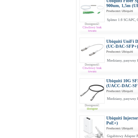
Ubiquiti Fiber 
900um, 1,5m (U
Producent:
Ubiquiti
Splitter 1:8 SC/APC
Dostępność:
Chwilowy brak
towaru
Ubiquiti UniFi 
(UC-DAC-SFP+
Producent:
Ubiquiti
Miedziany, pasywny 
Dostępność:
Chwilowy brak
towaru
Ubiquiti 10G SF
(UACC-DAC-SF
Producent:
Ubiquiti
Miedziany, pasywny 
Dostępność:
dostępne
Ubiquiti Inject
PoE+)
Producent:
Ubiquiti
Gigabitowy Adapter 