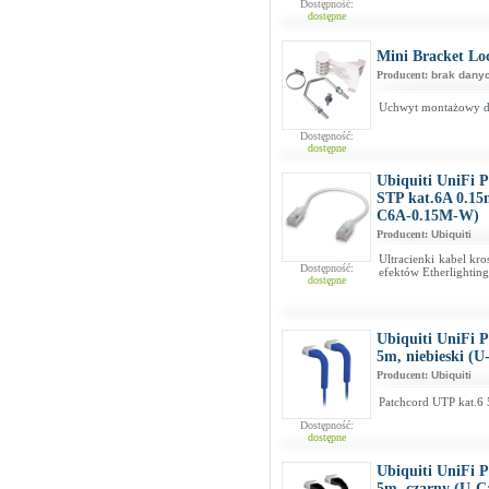
Dostępność:
dostępne
Mini Bracket Lo
Producent:
brak dany
Uchwyt montażowy dla
Dostępność:
dostępne
Ubiquiti UniFi 
STP kat.6A 0.15
C6A-0.15M-W)
Producent:
Ubiquiti
Ultracienki kabel kr
Dostępność:
efektów Etherlighting
dostępne
Ubiquiti UniFi 
5m, niebieski (
Producent:
Ubiquiti
Patchcord UTP kat.6 
Dostępność:
dostępne
Ubiquiti UniFi 
5m, czarny (U-