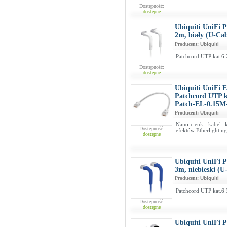
Dostępność:
dostępne
Ubiquiti UniFi 
2m, biały (U-Ca
Producent:
Ubiquiti
Patchcord UTP kat.6 
Dostępność:
dostępne
Ubiquiti UniFi E
Patchcord UTP k
Patch-EL-0.15M
Producent:
Ubiquiti
Nano-cienki kabel 
Dostępność:
efektów Etherlightin
dostępne
Ubiquiti UniFi 
3m, niebieski (
Producent:
Ubiquiti
Patchcord UTP kat.6 
Dostępność:
dostępne
Ubiquiti UniFi 