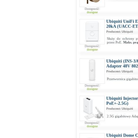
Dostępność:
dostępne
Ubiquiti UniFi E
20kA (UACC-ET
Producent:
Ubiquiti
Służy do ochrony p
przez PoE.
Maks. prą
Dostępność:
dostępne
Ubiquiti (INS-3
Adapter 48V 802.
Producent:
Ubiquiti
Przetwornica gigabi
Dostępność:
dostępne
Ubiquiti Inject
PoE+-2.5G)
Producent:
Ubiquiti
2.5G gigabitowy Ada
Dostępność:
dostępne
Ubiquiti Dome