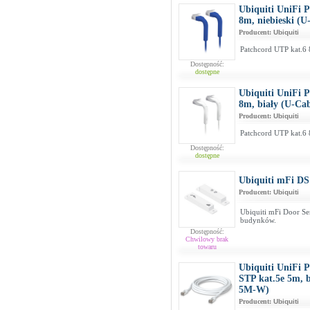
Ubiquiti UniFi 
8m, niebieski (
Producent:
Ubiquiti
Patchcord UTP kat.6 
Dostępność:
dostępne
Ubiquiti UniFi 
8m, biały (U-Ca
Producent:
Ubiquiti
Patchcord UTP kat.6 
Dostępność:
dostępne
Ubiquiti mFi DS
Producent:
Ubiquiti
Ubiquiti mFi Door Se
budynków.
Dostępność:
Chwilowy brak
towaru
Ubiquiti UniFi 
STP kat.5e 5m, 
5M-W)
Producent:
Ubiquiti