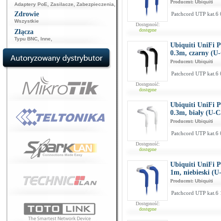
Producent:
Ubiquiti
Adaptery PoE
,
Zasilacze
,
Zabezpieczenia
,
Zdrowie
Patchcord UTP kat.6 
Wszystkie
Dostępność:
dostępne
Złącza
Typu BNC
,
Inne
,
Ubiquiti UniFi 
0.3m, czarny (U
Producent:
Ubiquiti
Patchcord UTP kat.6 
Dostępność:
dostępne
Ubiquiti UniFi 
0.3m, biały (U-
Producent:
Ubiquiti
Patchcord UTP kat.6 
Dostępność:
dostępne
Ubiquiti UniFi 
1m, niebieski (
Producent:
Ubiquiti
Patchcord UTP kat.6 
Dostępność:
dostępne