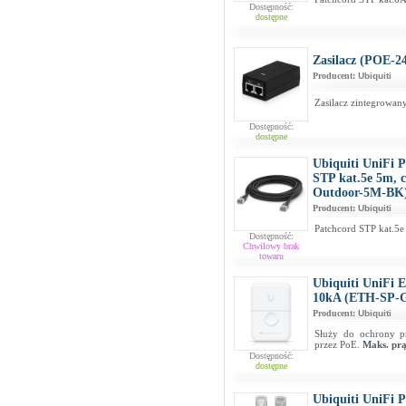
Dostępność:
dostępne
Zasilacz (POE-2
Producent:
Ubiquiti
Zasilacz zintegrowan
Dostępność:
dostępne
Ubiquiti UniFi 
STP kat.5e 5m, 
Outdoor-5M-BK
Producent:
Ubiquiti
Patchcord STP kat.5e
Dostępność:
Chwilowy brak
towaru
Ubiquiti UniFi E
10kA (ETH-SP-
Producent:
Ubiquiti
Służy do ochrony p
przez PoE.
Maks. prą
Dostępność:
dostępne
Ubiquiti UniFi 