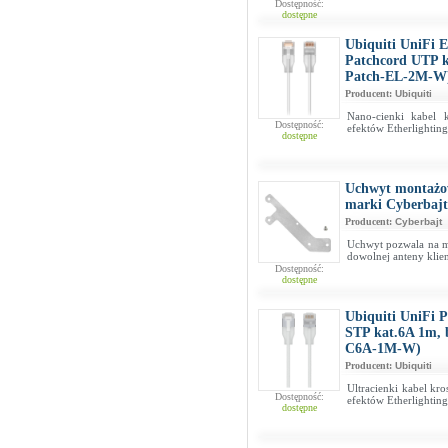
Dostępność:
dostępne
Ubiquiti UniFi E
Patchcord UTP k
Patch-EL-2M-W
Producent:
Ubiquiti
Nano-cienki kabel 
Dostępność:
efektów Etherlightin
dostępne
Uchwyt montażow
marki Cyberbajt
Producent:
Cyberbajt
Uchwyt pozwala na m
dowolnej anteny klien
Dostępność:
dostępne
Ubiquiti UniFi 
STP kat.6A 1m, 
C6A-1M-W)
Producent:
Ubiquiti
Ultracienki kabel kr
Dostępność:
efektów Etherlighting
dostępne