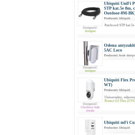
Ubiquiti UniFi 
STP kat.5e 8m, 
Outdoor-8M-BK
Producent:
Ubiquiti
Patchcord STP kat.5e
Dostępność:
dostępne
Osłona antyzakł
5AC Loco
Producent:
brak dany
Dostępność:
dostępne
Ubiquiti Flex 
WT)
Producent:
Ubiquiti
Uniwersalny, odporn
Protect G3 Flex (U
Dostępność:
Chwilowy brak
towaru
Ubiquiti mFi Cu
Producent:
Ubiquiti