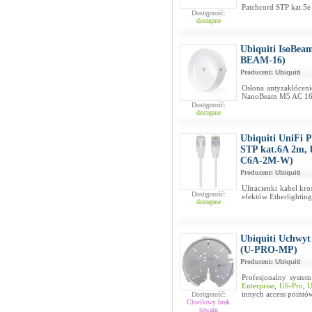
Patchcord STP kat.5e
Dostępność:
dostępne
Ubiquiti IsoBeam
BEAM-16)
Producent:
Ubiquiti
Osłona antyzakłócen
NanoBeam M5 AC 16
Dostępność:
dostępne
Ubiquiti UniFi 
STP kat.6A 2m, 
C6A-2M-W)
Producent:
Ubiquiti
Ultracienki kabel kr
Dostępność:
efektów Etherlighting
dostępne
Ubiquiti Uchwyt
(U-PRO-MP)
Producent:
Ubiquiti
Profesjonalny syste
Enterprise
,
U6-Pro
,
U
innych access pointó
Dostępność:
Chwilowy brak
towaru