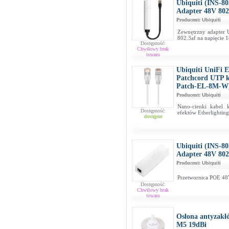
Ubiquiti (INS-8
Adapter 48V 802
Producent:
Ubiquiti
Zewnętrzny adapter U
802.3af na napięcie 
Dostępność:
Chwilowy brak
towaru
Ubiquiti UniFi E
Patchcord UTP k
Patch-EL-8M-W
Producent:
Ubiquiti
Nano-cienki kabel 
Dostępność:
efektów Etherlightin
dostępne
Ubiquiti (INS-8
Adapter 48V 802
Producent:
Ubiquiti
Przetwornica POE 48
Dostępność:
Chwilowy brak
towaru
Osłona antyzakł
M5 19dBi