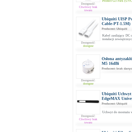
Protect G3 Flex (U
Dostępność:
Chwilowy brak
towaru
Ubiquiti UISP P
Cable-PT-1.5M)
Producent:
Ubiquiti
Kabel zasilający DC
instalacji zewnętrzny
Dostępność:
dostępne
Osłona antyzakł
M5 16dBi
Producent:
brak dany
Dostępność:
dostępne
Ubiquiti Uchwyt
EdgeMAX Univer
Producent:
Ubiquiti
Uchwyt do montażu w
Dostępność:
Chwilowy brak
towaru