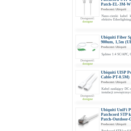
Patch-EL-3M-W
Producent:
Ubiquiti
Nano-cienki kabel 
Dostępność:
efektów Etherlightin
dostępne
Ubiquiti Fiber 
900um, 1,5m (U
Producent:
Ubiquiti
Splitter 1:4 SC/APC
Dostępność:
dostępne
Ubiquiti UISP P
Cable-PT-0.5M)
Producent:
Ubiquiti
Kabel zasilający DC
instalacji zewnętrzny
Dostępność:
dostępne
Ubiquiti UniFi 
Patchcord STP k
Patch-Outdoor
Producent:
Ubiquiti
Patchcord STP kat.6A