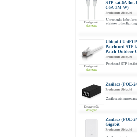
STP kat.6A 3m, 
C6A-3M-W)
Producent:
Ubiquiti
Ultracienki kabel kr
Dostępność:
efektów Etherlighting
dostępne
Ubiquiti UniFi 
Patchcord STP k
Patch-Outdoor
Producent:
Ubiquiti
Patchcord STP kat.6A
Dostępność:
dostępne
Zasilacz (POE-2
Producent:
Ubiquiti
Zasilacz zintegrowan
Dostępność:
dostępne
Zasilacz (POE-
Gigabit
Producent:
Ubiquiti