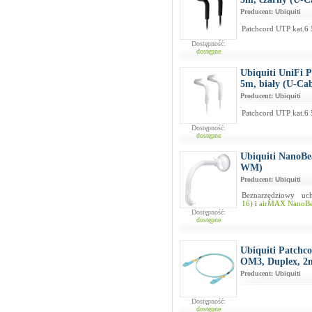
Producent:
Ubiquiti
Patchcord UTP kat.6 
Dostępność:
dostępne
Ubiquiti UniFi 
5m, biały (U-Ca
Producent:
Ubiquiti
Patchcord UTP kat.6 
Dostępność:
dostępne
Ubiquiti NanoB
WM)
Producent:
Ubiquiti
Beznarzędziowy 
16)
i
airMAX NanoB
Dostępność:
dostępne
Ubiquiti Patch
OM3, Duplex,
Producent:
Ubiquiti
Dostępność:
dostępne