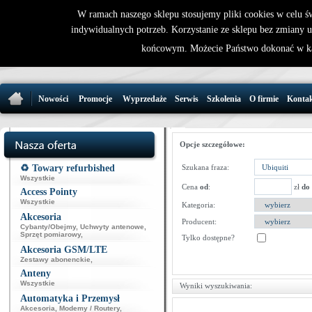
W ramach naszego sklepu stosujemy pliki cookies w celu 
indywidualnych potrzeb. Korzystanie ze sklepu bez zmiany 
32 721 86 
końcowym. Możecie Państwo dokonać w ka
support@wirele
Nowości
Promocje
Wyprzedaże
Serwis
Szkolenia
O firmie
Konta
Opcje szczegółowe:
♻️ Towary refurbished
Szukana fraza:
Wszystkie
Cena
od
:
zł
do
Access Pointy
Wszystkie
Kategoria:
Akcesoria
Producent:
Cybanty/Obejmy
,
Uchwyty antenowe
,
Sprzęt pomiarowy
,
Tylko dostępne?
Akcesoria GSM/LTE
Zestawy abonenckie
,
Anteny
Wszystkie
Wyniki wyszukiwania:
Automatyka i Przemysł
Akcesoria
,
Modemy / Routery
,