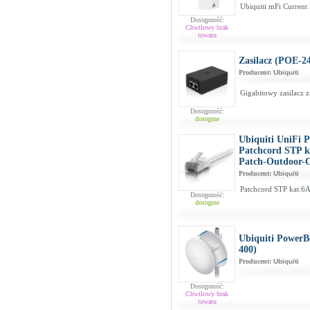
Ubiquiti mFi Current
Dostępność:
Chwilowy brak
towaru
Zasilacz (POE-2
Producent:
Ubiquiti
Gigabitowy zasilacz 
Dostępność:
dostępne
Ubiquiti UniFi 
Patchcord STP k
Patch-Outdoor
Producent:
Ubiquiti
Patchcord STP kat.6A
Dostępność:
dostępne
Ubiquiti Powe
400)
Producent:
Ubiquiti
Dostępność:
Chwilowy brak
towaru