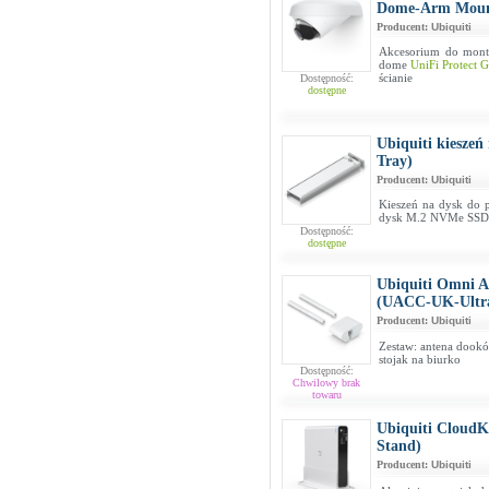
Dome-Arm Moun
Producent:
Ubiquiti
Akcesorium do mont
dome
UniFi Protec
ścianie
Dostępność:
dostępne
Ubiquiti kiesze
Tray)
Producent:
Ubiquiti
Kieszeń na dysk do 
dysk M.2 NVMe SSD o
Dostępność:
dostępne
Ubiquiti Omni A
(UACC-UK-Ultr
Producent:
Ubiquiti
Zestaw: antena dookó
stojak na biurko
Dostępność:
Chwilowy brak
towaru
Ubiquiti Cloud
Stand)
Producent:
Ubiquiti