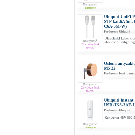
Dostępność:
dostępne
Ubiquiti UniFi 
STP kat.6A 5m, 
C6A-5M-W)
Producent:
Ubiquiti
Ultracienki kabel kr
Dostępność:
efektów Etherlighting
Chwilowy brak
towaru
Osłona antyzakł
M5 22
Producent:
brak dany
Dostępność:
Chwilowy brak
towaru
Ubiquiti Instant
USB (INS-3AF-
Producent:
Ubiquiti
Konwerter 48V 802.
Dostępność:
dostępne