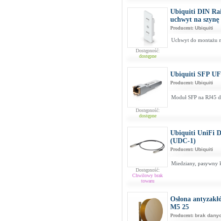
Ubiquiti DIN R
uchwyt na szynę
Producent:
Ubiquiti
Uchwyt do montażu na
Dostępność:
dostępne
Ubiquiti SFP 
Producent:
Ubiquiti
Moduł SFP na RJ45 d
Dostępność:
dostępne
Ubiquiti UniFi 
(UDC-1)
Producent:
Ubiquiti
Miedziany, pasywny 
Dostępność:
Chwilowy brak
towaru
Osłona antyzakł
M5 25
Producent:
brak dany