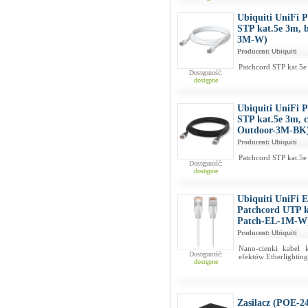
Ubiquiti UniFi 
STP kat.5e 3m, 
3M-W)
Producent:
Ubiquiti
Patchcord STP kat.5e
Dostępność:
dostępne
Ubiquiti UniFi 
STP kat.5e 3m, 
Outdoor-3M-BK
Producent:
Ubiquiti
Patchcord STP kat.5e
Dostępność:
dostępne
Ubiquiti UniFi E
Patchcord UTP k
Patch-EL-1M-W
Producent:
Ubiquiti
Nano-cienki kabel 
Dostępność:
efektów Etherlightin
dostępne
Zasilacz (POE-2