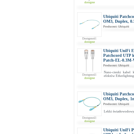
dostępne
Ubiquiti Patch
OM3, Duplex, 
Producent:
Ubiquiti
Dostępność:
dostępne
Ubiquiti UniFi E
Patchcord UTP k
Patch-EL-0.3M
Producent:
Ubiquiti
Nano-cienki kabel 
Dostępność:
efektów Etherlightin
dostępne
Ubiquiti Patch
OM3, Duplex,
Producent:
Ubiquiti
Lekki światłowodowy
Dostępność:
dostępne
Ubiquiti UniFi 