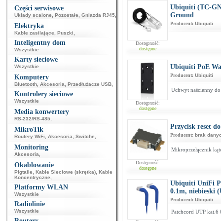
Ubiquiti (TC-G
Części serwisowe
Ground
Układy scalone
,
Pozostałe
,
Gniazda RJ45
,
Producent:
Ubiquiti
Elektryka
Kable zasilające
,
Puszki
,
Inteligentny dom
Dostępność:
dostępne
Wszystkie
Karty sieciowe
Ubiquiti PoE W
Wszystkie
Producent:
Ubiquiti
Komputery
Bluetooth
,
Akcesoria
,
Przedłużacze USB
,
Uchwyt naścienny do 
Kontrolery sieciowe
Wszystkie
Dostępność:
dostępne
Media konwertery
RS-232/RS-485
,
Przycisk reset d
MikroTik
Producent:
brak dany
Routery WiFi
,
Akcesoria
,
Switche
,
Monitoring
Mikroprzełącznik k
Akcesoria
,
Dostępność:
Okablowanie
dostępne
Pigtaile
,
Kable Sieciowe (skrętka)
,
Kable
Koncentryczne
,
Ubiquiti UniFi 
Platformy WLAN
0.1m, niebieski
Wszystkie
Producent:
Ubiquiti
Radiolinie
Wszystkie
Patchcord UTP kat.6 
Routery