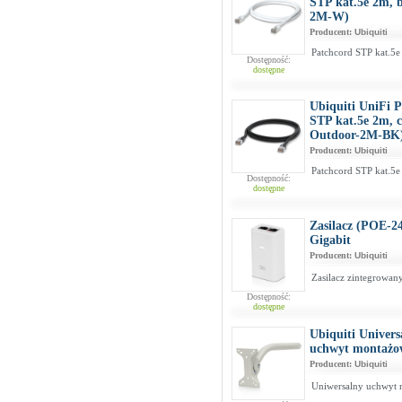
STP kat.5e 2m, 
2M-W)
Producent:
Ubiquiti
Patchcord STP kat.5e
Dostępność:
dostępne
Ubiquiti UniFi 
STP kat.5e 2m, 
Outdoor-2M-BK
Producent:
Ubiquiti
Patchcord STP kat.5e
Dostępność:
dostępne
Zasilacz (POE-
Gigabit
Producent:
Ubiquiti
Zasilacz zintegrowan
Dostępność:
dostępne
Ubiquiti Univer
uchwyt montażow
Producent:
Ubiquiti
Uniwersalny uchwyt m