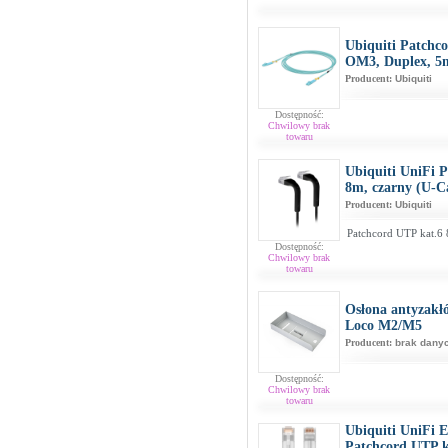
Ubiquiti Patch
OM3, Duplex,
Producent:
Ubiquiti
Dostępność:
Chwilowy brak
towaru
Ubiquiti UniFi 
8m, czarny (U-
Producent:
Ubiquiti
Patchcord UTP kat.6 
Dostępność:
Chwilowy brak
towaru
Osłona antyzakł
Loco M2/M5
Producent:
brak dany
Dostępność:
Chwilowy brak
towaru
Ubiquiti UniFi E
Patchcord UTP k