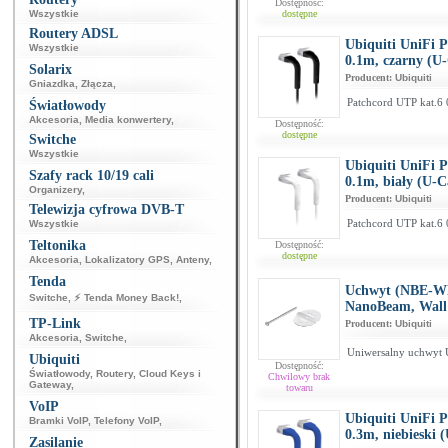
Dostępność:
Wszystkie
dostępne
Routery ADSL
Ubiquiti UniFi 
Wszystkie
0.1m, czarny (U
Solarix
Producent:
Ubiquiti
Gniazdka
,
Złącza
,
Patchcord UTP kat.6 
Światłowody
Akcesoria
,
Media konwertery
,
Dostępność:
dostępne
Switche
Wszystkie
Ubiquiti UniFi 
Szafy rack 10/19 cali
0.1m, biały (U-
Organizery
,
Producent:
Ubiquiti
Telewizja cyfrowa DVB-T
Patchcord UTP kat.6 
Wszystkie
Teltonika
Dostępność:
dostępne
Akcesoria
,
Lokalizatory GPS
,
Anteny
,
Tenda
Uchwyt (NBE-W
Switche
,
⚡ Tenda Money Back!
,
NanoBeam, Wall
TP-Link
Producent:
Ubiquiti
Akcesoria
,
Switche
,
Uniwersalny uchwyt U
Ubiquiti
Dostępność:
Światłowody
,
Routery
,
Cloud Keys i
Chwilowy brak
Gateway
,
towaru
VoIP
Ubiquiti UniFi 
Bramki VoIP
,
Telefony VoIP
,
0.3m, niebieski
Zasilanie