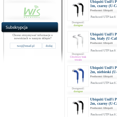
Ubiquiti UniFi 
1m, czarny (U-
Producent:
Ubiquiti
Patchcord UTP kat.6 
Dostępność:
dostępne
Ubiquiti UniFi 
Chcesz otrzymywać informacje o
nowościach w naszym sklepie?
1m, biały (U-Ca
Producent:
Ubiquiti
Patchcord UTP kat.6 
Dostępność:
Chwilowy brak
towaru
Ubiquiti UniFi 
2m, niebieski (
Producent:
Ubiquiti
Patchcord UTP kat.6 
Dostępność:
dostępne
Ubiquiti UniFi 
2m, czarny (U-
Producent:
Ubiquiti
Patchcord UTP kat.6 