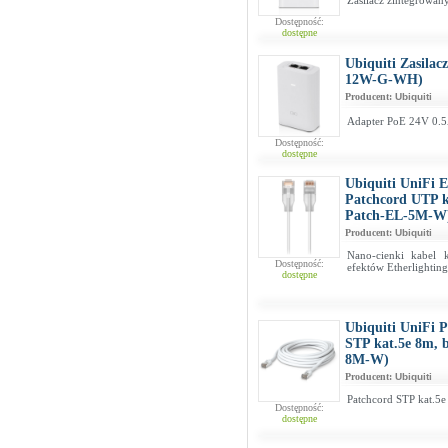
Zasilacz zintegrowan
Dostępność:
dostępne
Ubiquiti Zasila
12W-G-WH)
Producent:
Ubiquiti
Adapter PoE 24V 0.
Dostępność:
dostępne
Ubiquiti UniFi E
Patchcord UTP k
Patch-EL-5M-W
Producent:
Ubiquiti
Nano-cienki kabel 
Dostępność:
efektów Etherlightin
dostępne
Ubiquiti UniFi 
STP kat.5e 8m, 
8M-W)
Producent:
Ubiquiti
Patchcord STP kat.5e
Dostępność:
dostępne