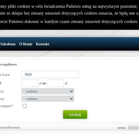
emy pliki cookies w celu świadczenia Państwu usług na najwyższym poziomie
nie ze sklepu bez zmiany ustawień dotyczących cookies oznacza, że będą one 
32 721 86 72
W koszyku jest 0 produktów(y)
cie Państwo dokonać w każdym czasie zmiany ustawień dotyczących cookies
support@wirelesslan.com.pl
Szkolenia
O firmie
Kontakt
zczegółowe:
 fraza:
d
:
zł
do
zł
ia:
nt:
dostępne?
wyszukiwania:
sortuj: