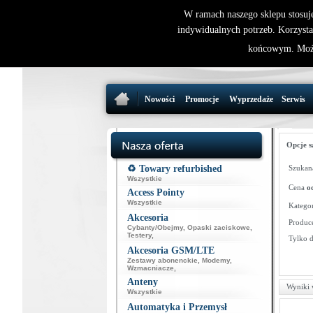
W ramach naszego sklepu stosuj
indywidualnych potrzeb. Korzysta
końcowym. Może
Nowości
Promocje
Wyprzedaże
Serwis
Opcje s
♻️ Towary refurbished
Szukana
Wszystkie
Cena
o
Access Pointy
Wszystkie
Kategor
Akcesoria
Produce
Cybanty/Obejmy
,
Opaski zaciskowe
,
Testery
,
Tylko 
Akcesoria GSM/LTE
Zestawy abonenckie
,
Modemy
,
Wzmacniacze
,
Anteny
Wyniki 
Wszystkie
Automatyka i Przemysł