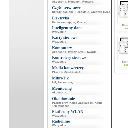
Akcesoria
,
Modemy / Routery
,
Części serwisowe
Układy scalone
,
Pozostałe
,
Gniazda RJ45
,
Elektryka
Kable zasilające
,
Puszki
,
Dost
Inteligentny dom
dos
Wszystkie
Karty sieciowe
Wszystkie
Komputery
Akcesoria
,
Myszy
,
Dyski twarde
,
Kontrolery sieciowe
Wszystkie
Dost
dos
Media konwertery
PLC
,
RS-232/RS-485
,
MikroTik
IoT
,
Akcesoria
,
Monitoring
Akcesoria
,
Okablowanie
Patchcordy
,
Kable Zasilające
,
Kable
Telefoniczne
,
Platformy WLAN
Wszystkie
Radiolinie
Wszystkie