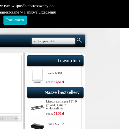
nowy klient
|
logowanie
, w tym w sposób dostosowany do
zamieszczane w Państwa urządzeniu
.
Rozumiem
Tenda N301
cena:
49,50zł
Listwa zasilająca 19", 9
gniazd, 1,8m z
wyłącznikiem
cena:
71,30zł
Tenda SG108