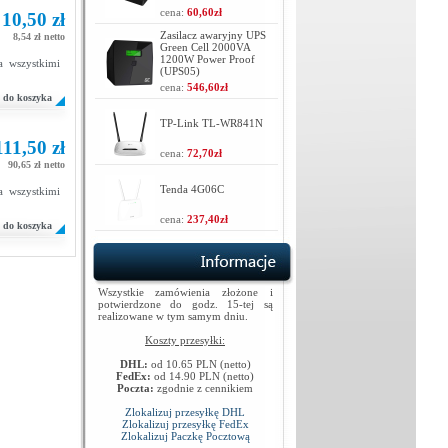
cena:
60,60zł
10,50 zł
Zasilacz awaryjny UPS
8,54 zł netto
Green Cell 2000VA
1200W Power Proof
a wszystkimi
(UPS05)
cena:
546,60zł
do koszyka
TP-Link TL-WR841N
111,50 zł
cena:
72,70zł
90,65 zł netto
Tenda 4G06C
a wszystkimi
cena:
237,40zł
do koszyka
Wszystkie zamówienia złożone i
potwierdzone do godz. 15-tej są
realizowane w tym samym dniu.
Koszty przesyłki:
DHL:
od 10.65 PLN (netto)
FedEx:
od 14.90 PLN (netto)
Poczta:
zgodnie z cennikiem
Zlokalizuj przesyłkę DHL
Zlokalizuj przesyłkę FedEx
Zlokalizuj Paczkę Pocztową