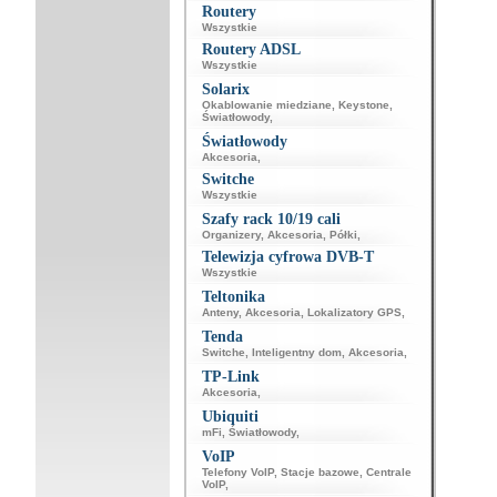
Routery
Wszystkie
Routery ADSL
Wszystkie
Solarix
Okablowanie miedziane
,
Keystone
,
Światłowody
,
Światłowody
Akcesoria
,
Switche
Wszystkie
Szafy rack 10/19 cali
Organizery
,
Akcesoria
,
Półki
,
Telewizja cyfrowa DVB-T
Wszystkie
Teltonika
Anteny
,
Akcesoria
,
Lokalizatory GPS
,
Tenda
Switche
,
Inteligentny dom
,
Akcesoria
,
TP-Link
Akcesoria
,
Ubiquiti
mFi
,
Światłowody
,
VoIP
Telefony VoIP
,
Stacje bazowe
,
Centrale
VoIP
,