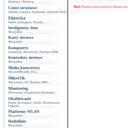
Modemy / Routery
,
Błąd:
Podana fraza musi być dłuższa niż 
Części serwisowe
Układy scalone
,
Pozostałe
,
Gniazda RJ45
,
Elektryka
Kable zasilające
,
Puszki
,
Inteligentny dom
Wszystkie
Karty sieciowe
Wszystkie
Komputery
Zasilacze
,
Akcesoria
,
Pamięci RAM
,
Kontrolery sieciowe
Wszystkie
Media konwertery
RS-232/RS-485
,
PLC
,
MikroTik
Akcesoria
,
IoT
,
Routery WiFi
,
Monitoring
Akcesoria
,
Urządzenia alarmowe
,
Okablowanie
Kable Zasilające
,
Kable Telefoniczne
,
Pigtaile
,
Platformy WLAN
Wszystkie
Radiolinie
Wszystkie