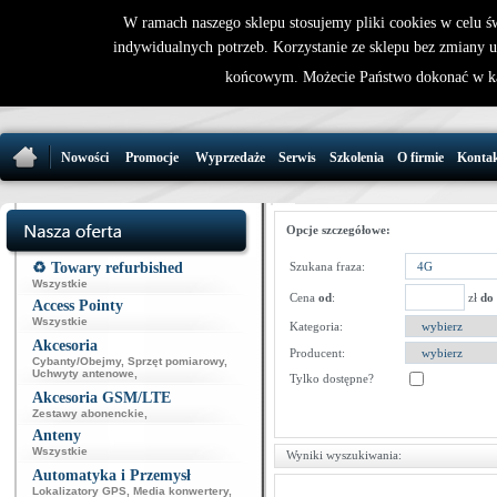
W ramach naszego sklepu stosujemy pliki cookies w celu 
indywidualnych potrzeb. Korzystanie ze sklepu bez zmiany 
32 721 86 
końcowym. Możecie Państwo dokonać w ka
support@wirele
Nowości
Promocje
Wyprzedaże
Serwis
Szkolenia
O firmie
Konta
Opcje szczegółowe:
♻️ Towary refurbished
Szukana fraza:
Wszystkie
Cena
od
:
zł
do
Access Pointy
Wszystkie
Kategoria:
Akcesoria
Producent:
Cybanty/Obejmy
,
Sprzęt pomiarowy
,
Uchwyty antenowe
,
Tylko dostępne?
Akcesoria GSM/LTE
Zestawy abonenckie
,
Anteny
Wszystkie
Wyniki wyszukiwania:
Automatyka i Przemysł
Lokalizatory GPS
,
Media konwertery
,