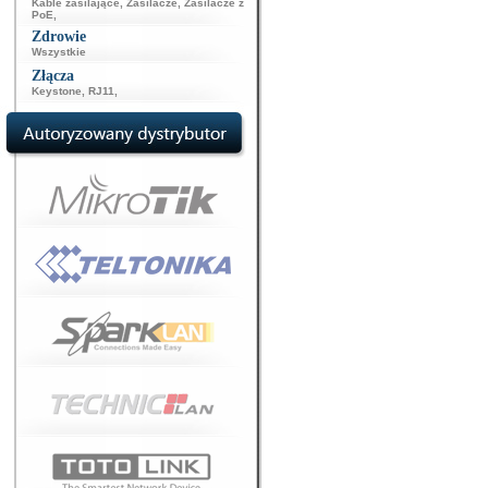
Kable zasilające
,
Zasilacze
,
Zasilacze z
PoE
,
Zdrowie
Wszystkie
Złącza
Keystone
,
RJ11
,