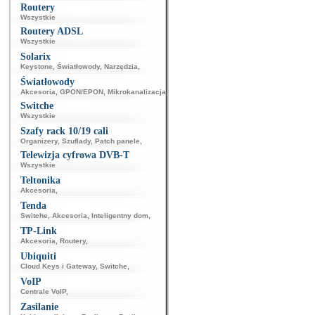
Routery
Wszystkie
Routery ADSL
Wszystkie
Solarix
Keystone
,
Światłowody
,
Narzędzia
,
Światłowody
Akcesoria
,
GPON/EPON
,
Mikrokanalizacja
,
Switche
Wszystkie
Szafy rack 10/19 cali
Organizery
,
Szuflady
,
Patch panele
,
Telewizja cyfrowa DVB-T
Wszystkie
Teltonika
Akcesoria
,
Tenda
Switche
,
Akcesoria
,
Inteligentny dom
,
TP-Link
Akcesoria
,
Routery
,
Ubiquiti
Cloud Keys i Gateway
,
Switche
,
VoIP
Centrale VoIP
,
Zasilanie