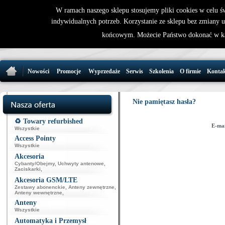
W ramach naszego sklepu stosujemy pliki cookies w celu 
indywidualnych potrzeb. Korzystanie ze sklepu bez zmiany 
32 721 86 
końcowym. Możecie Państwo dokonać w ka
support@wirele
Nowości
Promocje
Wyprzedaże
Serwis
Szkolenia
O firmie
Konta
Nie pamiętasz hasła?
♻️ Towary refurbished
E-mai
Wszystkie
Access Pointy
Wszystkie
Akcesoria
Cybanty/Obejmy
,
Uchwyty antenowe
,
Zaciskarki
,
Akcesoria GSM/LTE
Zestawy abonenckie
,
Anteny zewnętrzne
,
Anteny wewnętrzne
,
Anteny
Wszystkie
Automatyka i Przemysł