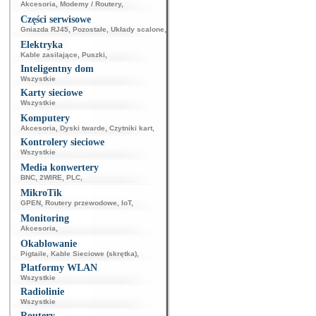
Akcesoria
,
Modemy / Routery
,
Części serwisowe
Gniazda RJ45
,
Pozostałe
,
Układy scalone
,
Elektryka
Kable zasilające
,
Puszki
,
Inteligentny dom
Wszystkie
Karty sieciowe
Wszystkie
Komputery
Akcesoria
,
Dyski twarde
,
Czytniki kart
,
Kontrolery sieciowe
Wszystkie
Media konwertery
BNC
,
2WIRE
,
PLC
,
MikroTik
GPEN
,
Routery przewodowe
,
IoT
,
Monitoring
Akcesoria
,
Okablowanie
Pigtaile
,
Kable Sieciowe (skrętka)
,
Platformy WLAN
Wszystkie
Radiolinie
Wszystkie
Routery