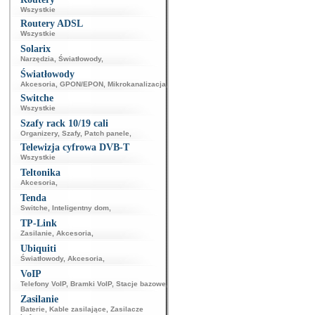
Wszystkie
Routery ADSL
Wszystkie
Solarix
Narzędzia
,
Światłowody
,
Światłowody
Akcesoria
,
GPON/EPON
,
Mikrokanalizacja
,
Switche
Wszystkie
Szafy rack 10/19 cali
Organizery
,
Szafy
,
Patch panele
,
Telewizja cyfrowa DVB-T
Wszystkie
Teltonika
Akcesoria
,
Tenda
Switche
,
Inteligentny dom
,
TP-Link
Zasilanie
,
Akcesoria
,
Ubiquiti
Światłowody
,
Akcesoria
,
VoIP
Telefony VoIP
,
Bramki VoIP
,
Stacje bazowe
,
Zasilanie
Baterie
,
Kable zasilające
,
Zasilacze