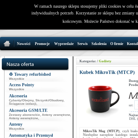
W ramach naszego sklepu stosujemy pliki cookies w celu 
indywidualnych potrzeb. Korzystanie ze sklepu bez zmiany 
32 721 86 
końcowym. Możecie Państwo dokonać w ka
support@wirele
Nowości
Promocje
Wyprzedaże
Serwis
Szkolenia
O firmie
Konta
Kategoria:
/
Gadżety
Kubek MikroTik (MTCP)
♻️ Towary refurbished
Wszystkie
Dostę
Access Pointy
Produ
Wszystkie
Akcesoria
Cybanty/Obejmy
,
Skrzynki/Obudowy
,
Ściągacze izolacji
,
szt:
Akcesoria GSM/LTE
Zestawy abonenckie
,
Anteny zewnętrzne
,
Najta
Anteny wewnętrzne
,
DHL (p
Anteny
Wszystkie
MikroTik Mug (MTCP)
, czyli bia
Niezbędne narzędzie każdego instal
Automatyka i Przemysł