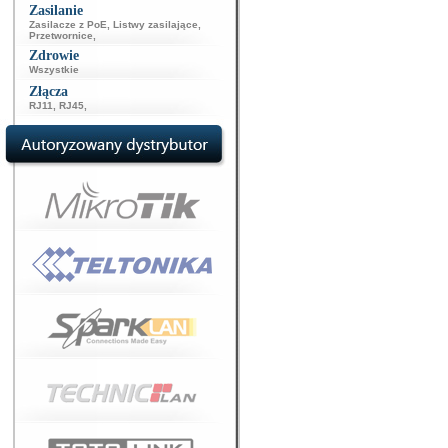
Zasilanie
Zasilacze z PoE
,
Listwy zasilające
,
Przetwornice
,
Zdrowie
Wszystkie
Złącza
RJ11
,
RJ45
,