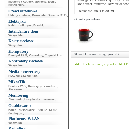
każdego fana łotewskiej firmy Mik
Modemy / Routery
,
Switche
,
Media
konfiguacji routerów i bezprzewodow
konwertery
,
Części serwisowe
Pojemność kubka to 300ml.
Układy scalone
,
Pozostałe
,
Gniazda RJ45
,
Galeria produktu:
Elektryka
Kable zasilające
,
Puszki
,
Inteligentny dom
Wszystkie
Karty sieciowe
Wszystkie
Komputery
Słowa kluczowe dla tego produktu:
Pamięci RAM
,
Kontrolery
,
Czytniki kart
,
Kontrolery sieciowe
MikroTik
kubek
mug
cup
coffee
MTCP
Wszystkie
Media konwertery
PLC
,
RS-232/RS-485
,
MikroTik
Routery WiFi
,
Routery przewodowe
,
Akcesoria
,
Monitoring
Akcesoria
,
Urządzenia alarmowe
,
Okablowanie
Kable Telefoniczne
,
Pigtaile
,
Kable
Zasilające
,
Platformy WLAN
Wszystkie
Radiolinie