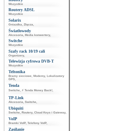
Wszystkie
Routery ADSL
Wszystkie
Solarix
Gniazdka
,
Złącza
,
Światłowody
Akcesoria
,
Media konwertery
,
Switche
Wszystkie
Szafy rack 10/19 cali
Organizery
,
Telewizja cyfrowa DVB-T
Wszystkie
Teltonika
Bramy sieciowe
,
Modemy
,
Lokalizatory
GPS
,
Tenda
Switche
,
⚡ Tenda Money Back!
,
TP-Link
Akcesoria
,
Switche
,
Ubiquiti
Switche
,
Routery
,
Cloud Keys i Gateway
,
VoIP
Bramki VoIP
,
Telefony VoIP
,
Zasilanie