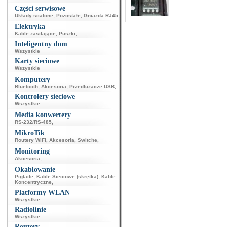
Części serwisowe
Układy scalone
,
Pozostałe
,
Gniazda RJ45
,
Elektryka
Kable zasilające
,
Puszki
,
Inteligentny dom
Wszystkie
Karty sieciowe
Wszystkie
Komputery
Bluetooth
,
Akcesoria
,
Przedłużacze USB
,
Kontrolery sieciowe
Wszystkie
Media konwertery
RS-232/RS-485
,
MikroTik
Routery WiFi
,
Akcesoria
,
Switche
,
Monitoring
Akcesoria
,
Okablowanie
Pigtaile
,
Kable Sieciowe (skrętka)
,
Kable
Koncentryczne
,
Platformy WLAN
Wszystkie
Radiolinie
Wszystkie
Routery