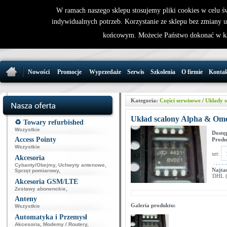
W ramach naszego sklepu stosujemy pliki cookies w celu 
indywidualnych potrzeb. Korzystanie ze sklepu bez zmiany 
32 721 86 
końcowym. Możecie Państwo dokonać w ka
support@wirele
Nowości
Promocje
Wyprzedaże
Serwis
Szkolenia
O firmie
Konta
Kategoria:
Części serwisowe
/
Układy s
Układ scalony Alpha & Om
♻️ Towary refurbished
Wszystkie
Dostę
Access Pointy
Produ
Wszystkie
szt:
Akcesoria
Cybanty/Obejmy
,
Uchwyty antenowe
,
Najta
Sprzęt pomiarowy
,
DHL (p
Akcesoria GSM/LTE
Zestawy abonenckie
,
Anteny
Galeria produktu:
Wszystkie
Automatyka i Przemysł
Akcesoria
,
Modemy / Routery
,