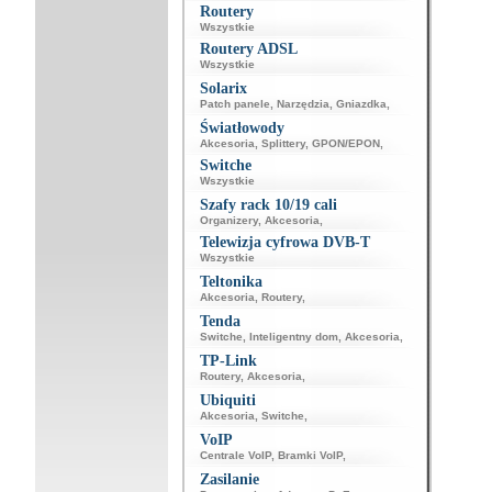
Routery
Wszystkie
Routery ADSL
Wszystkie
Solarix
Patch panele
,
Narzędzia
,
Gniazdka
,
Światłowody
Akcesoria
,
Splittery
,
GPON/EPON
,
Switche
Wszystkie
Szafy rack 10/19 cali
Organizery
,
Akcesoria
,
Telewizja cyfrowa DVB-T
Wszystkie
Teltonika
Akcesoria
,
Routery
,
Tenda
Switche
,
Inteligentny dom
,
Akcesoria
,
TP-Link
Routery
,
Akcesoria
,
Ubiquiti
Akcesoria
,
Switche
,
VoIP
Centrale VoIP
,
Bramki VoIP
,
Zasilanie