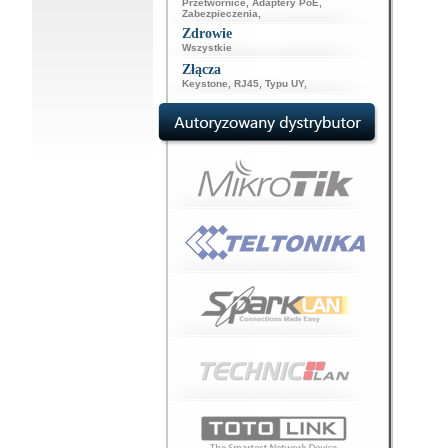
Przetwornice
,
Adaptery PoE
,
Zabezpieczenia
,
Zdrowie
Wszystkie
Złącza
Keystone
,
RJ45
,
Typu UY
,