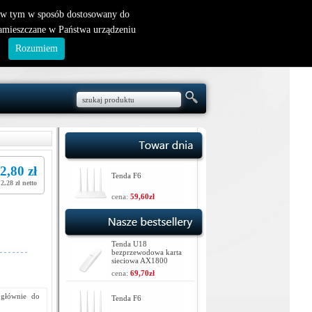
nowy klient
|
logowanie
, w tym w sposób dostosowany do
zamieszczane w Państwa urządzeniu
.
Rozumiem
2,80 zł
Tenda F6
2,28 zł netto
cena:
59,60zł
Tenda U18
bezprzewodowa karta
sieciowa AX1800
cena:
69,70zł
 głównie do
Tenda F6