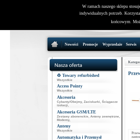
W ramach naszego sklepu stosuj
indywidualnych potrzeb. Korzysta
końcowym. Może
Nowości
Promocje
Wyprzedaże
Serwis
Katego
Prze
♻️ Towary refurbished
Wszystkie
Access Pointy
Wszystkie
Akcesoria
Cybanty/Obejmy
,
Zaciskarki
,
Ściągacze
izolacji
,
Akcesoria GSM/LTE
Zestawy abonenckie
,
Anteny zewnętrzne
,
Modemy
,
Anteny
Wszystkie
Prze
zasto
Automatyka i Przemysł