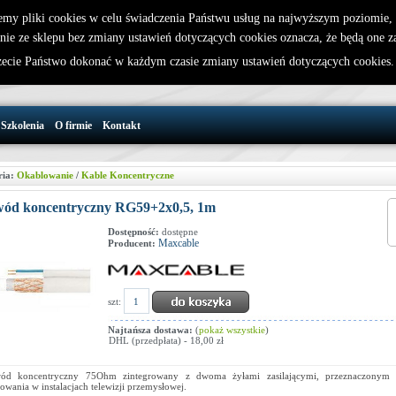
emy pliki cookies w celu świadczenia Państwu usług na najwyższym poziomie
nie ze sklepu bez zmiany ustawień dotyczących cookies oznacza, że będą one 
32 721 86 72
W koszyku jest 0 produktów(y)
cie Państwo dokonać w każdym czasie zmiany ustawień dotyczących cookies
support@wirelesslan.com.pl
Szkolenia
O firmie
Kontakt
ria:
Okablowanie
/
Kable Koncentryczne
wód koncentryczny RG59+2x0,5, 1m
Dostępność:
dostępne
Maxcable
Producent:
szt:
Najtańsza dostawa:
(
pokaż wszystkie
)
DHL (przedpłata) - 18,00 zł
wód koncentryczny 75Ohm zintegrowany z dwoma żyłami zasilającymi, przeznaczonym
sowania w instalacjach telewizji przemysłowej.