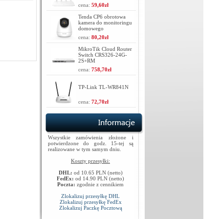
cena:
59,60zł
Tenda CP6 obrotowa
kamera do monitoringu
domowego
cena:
80,20zł
MikroTik Cloud Router
Switch CRS326-24G-
2S+RM
cena:
758,70zł
TP-Link TL-WR841N
cena:
72,70zł
Wszystkie zamówienia złożone i
potwierdzone do godz. 15-tej są
realizowane w tym samym dniu.
Koszty przesyłki:
DHL:
od 10.65 PLN (netto)
FedEx:
od 14.90 PLN (netto)
Poczta:
zgodnie z cennikiem
Zlokalizuj przesyłkę DHL
Zlokalizuj przesyłkę FedEx
Zlokalizuj Paczkę Pocztową