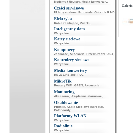
Modemy / Routery
,
Media konwertery
,
Galeria
Części serwisowe
Układy scalone
,
Pozostałe
,
Gniazda RJ45
,
Elektryka
Kable zasilające
,
Puszki
,
Inteligentny dom
Wszystkie
Karty sieciowe
Wszystkie
Komputery
Zasilacze
,
Akcesoria
,
Przedłużacze USB
,
Kontrolery sieciowe
Wszystkie
Media konwertery
RS-232/RS-485
,
PLC
,
MikroTik
Routery WiFi
,
GPEN
,
Akcesoria
,
Monitoring
Akcesoria
,
Urządzenia alarmowe
,
Okablowanie
Pigtaile
,
Kable Sieciowe (skrętka)
,
Patchcordy
,
Platformy WLAN
Wszystkie
Radiolinie
Wszystkie