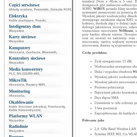
instalacji 24cm x 46cm x 5 cm). Duż
Części serwisowe
dostępnych płyt nadawczo-odbiorczych
SOHO.
WiBOX
posiada klasę szczeln
Układy scalone
,
Pozostałe
,
Gniazda RJ45
,
systemami antenowymi za pomocą dod
Elektryka
Wysokiej jakości wodoszczelny dławik
stresującego zaciskania złącza RJ45
Kable zasilające
,
Puszki
,
kołnierz, dookoła złącz w dolnej częś
Inteligentny dom
dobrego jakościowo tworzywa, odpo
wzmacniane mocowanie
WiMount
, 
Wszystkie
przy bardzo silnym wietrze. Nowato
Karty sieciowe
oraz na montaż na naścienny oraz 
Wszystkie
mocowania, oprócz większej wytrzyma
mocowania. Anteny są wyposażone w 
Komputery
Akcesoria
,
Zasilacze
,
Bluetooth
,
Cechy produktu:
Kontrolery sieciowe
Zysk energatyczny 15 dBi
Wszystkie
Wodoszczelna zewnętrzna ob
Media konwertery
Duża i wygodna obudowa
Wi
PLC
,
RS-232/RS-485
,
Wysokiej jakości wodoszczel
MikroTik
Wysokiej jakości mocowanie 
Akcesoria
,
Routery WiFi
,
Pozioma polaryzacja
Monitoring
Najwyższej jakości konstrukcj
Akcesoria
,
Dwa złącza SMA
Okablowanie
Uziemienie w celu ochrony p
Kable Sieciowe (skrętka)
,
Patchcordy
,
3 lata gwarancji
Kable Koncentryczne
,
Zaprojektowany do każdych
Platformy WLAN
Polecamy jako
Wszystkie
Radiolinie
2,4 GHz Band Wireless LAN
Wszystkie
Systemy IEEE 802.11a WLA
Routery