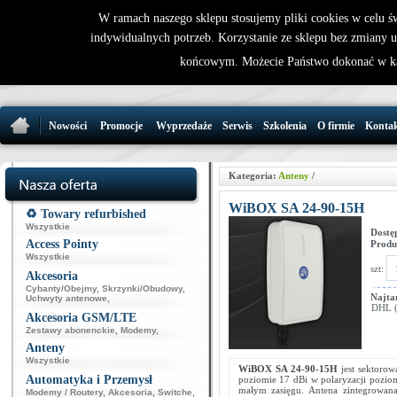
W ramach naszego sklepu stosujemy pliki cookies w celu 
indywidualnych potrzeb. Korzystanie ze sklepu bez zmiany 
32 721 86 
końcowym. Możecie Państwo dokonać w ka
support@wirele
Nowości
Promocje
Wyprzedaże
Serwis
Szkolenia
O firmie
Konta
Kategoria:
Anteny
/
WiBOX SA 24-90-15H
♻️ Towary refurbished
Wszystkie
Dostę
Access Pointy
Produ
Wszystkie
szt:
Akcesoria
Cybanty/Obejmy
,
Skrzynki/Obudowy
,
Najta
Uchwyty antenowe
,
DHL (p
Akcesoria GSM/LTE
Zestawy abonenckie
,
Modemy
,
Anteny
Wszystkie
WiBOX SA 24-90-15H
jest sektoro
Automatyka i Przemysł
poziomie 17 dBi w polaryzacji poziom
małym zasięgu. Antena zintegrowan
Modemy / Routery
,
Akcesoria
,
Switche
,