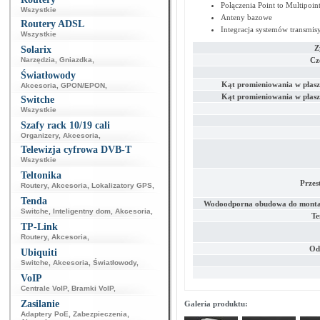
Połączenia Point to Multipoin
Wszystkie
Anteny bazowe
Routery ADSL
Integracja systemów transmis
Wszystkie
Z
Solarix
Narzędzia
,
Gniazdka
,
Cz
Światłowody
Kąt promieniowania w płasz
Akcesoria
,
GPON/EPON
,
Kąt promieniowania w płasz
Switche
Wszystkie
Szafy rack 10/19 cali
Organizery
,
Akcesoria
,
Telewizja cyfrowa DVB-T
Wszystkie
Teltonika
Przes
Routery
,
Akcesoria
,
Lokalizatory GPS
,
Tenda
Wodoodporna obudowa do monta
Switche
,
Inteligentny dom
,
Akcesoria
,
Te
TP-Link
Routery
,
Akcesoria
,
Od
Ubiquiti
Switche
,
Akcesoria
,
Światłowody
,
VoIP
Centrale VoIP
,
Bramki VoIP
,
Zasilanie
Galeria produktu:
Adaptery PoE
,
Zabezpieczenia
,