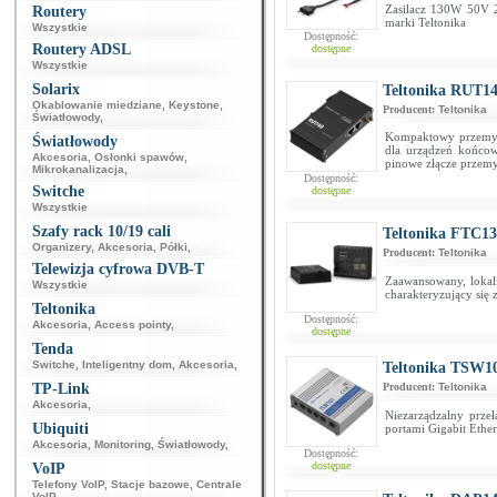
Zasilacz 130W 50V 2
Routery
marki Teltonika
Wszystkie
Dostępność:
Routery ADSL
dostępne
Wszystkie
Solarix
Teltonika RUT14
Okablowanie miedziane
,
Keystone
,
Producent:
Teltonika
Światłowody
,
Kompaktowy przemysło
Światłowody
dla urządzeń końco
Akcesoria
,
Osłonki spawów
,
pinowe złącze przem
Mikrokanalizacja
,
Dostępność:
Switche
dostępne
Wszystkie
Szafy rack 10/19 cali
Teltonika FTC13
Organizery
,
Akcesoria
,
Półki
,
Producent:
Teltonika
Telewizja cyfrowa DVB-T
Zaawansowany, lokali
Wszystkie
charakteryzujący si
Teltonika
Dostępność:
Akcesoria
,
Access pointy
,
dostępne
Tenda
Switche
,
Inteligentny dom
,
Akcesoria
,
Teltonika TSW1
TP-Link
Producent:
Teltonika
Akcesoria
,
Niezarządzalny prze
Ubiquiti
portami Gigabit Ethe
Akcesoria
,
Monitoring
,
Światłowody
,
Dostępność:
dostępne
VoIP
Telefony VoIP
,
Stacje bazowe
,
Centrale
VoIP
,