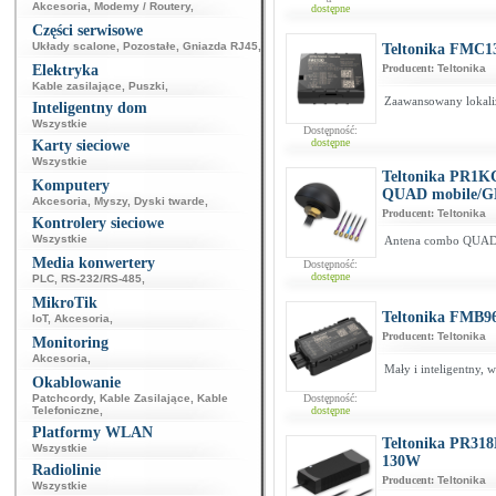
Akcesoria
,
Modemy / Routery
,
dostępne
Części serwisowe
Układy scalone
,
Pozostałe
,
Gniazda RJ45
,
Teltonika FMC1
Elektryka
Producent:
Teltonika
Kable zasilające
,
Puszki
,
Zaawansowany lokaliza
Inteligentny dom
Wszystkie
Dostępność:
dostępne
Karty sieciowe
Wszystkie
Teltonika PR1K
Komputery
QUAD mobile/G
Akcesoria
,
Myszy
,
Dyski twarde
,
Producent:
Teltonika
Kontrolery sieciowe
Wszystkie
Antena combo QUAD
Media konwertery
Dostępność:
dostępne
PLC
,
RS-232/RS-485
,
MikroTik
Teltonika FMB9
IoT
,
Akcesoria
,
Producent:
Teltonika
Monitoring
Akcesoria
,
Mały i inteligentny, 
Okablowanie
Patchcordy
,
Kable Zasilające
,
Kable
Dostępność:
Telefoniczne
,
dostępne
Platformy WLAN
Teltonika PR318
Wszystkie
130W
Radiolinie
Producent:
Teltonika
Wszystkie