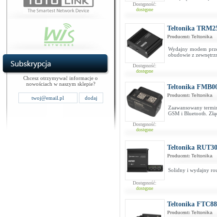
Dostępność:
dostępne
Teltonika TRM
Producent:
Teltonika
Wydajny modem prze
obudowie z zewnętrzn
Dostępność:
dostępne
Chcesz otrzymywać informacje o
nowościach w naszym sklepie?
Teltonika FMB0
Producent:
Teltonika
Zaawansowany termina
GSM i Bluetooth. Zł
Dostępność:
dostępne
Teltonika RUT30
Producent:
Teltonika
Solidny i wydajny ro
Dostępność:
dostępne
Teltonika FTC88
Producent:
Teltonika