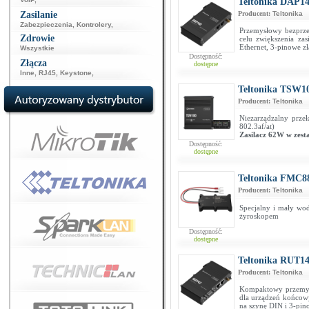
Teltonika DAP1
Zasilanie
Producent:
Teltonika
Zabezpieczenia
,
Kontrolery
,
Przemysłowy bezprz
Zdrowie
celu zwiększenia za
Ethernet, 3-pinowe zł
Wszystkie
Dostępność:
Złącza
dostępne
Inne
,
RJ45
,
Keystone
,
Teltonika TSW1
Producent:
Teltonika
Niezarządzalny prze
802.3af/at)
Zasilacz 62W w zest
Dostępność:
dostępne
Teltonika FMC8
Producent:
Teltonika
Specjalny i mały w
żyroskopem
Dostępność:
dostępne
Teltonika RUT14
Producent:
Teltonika
Kompaktowy przemysło
dla urządzeń końcow
na szynę DIN i 3-pin