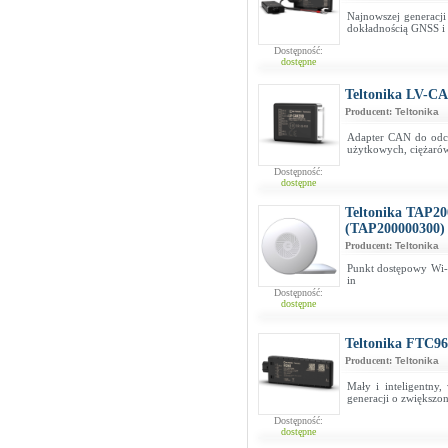
Najnowszej generacj
dokładnością GNSS i 
Dostępność:
dostępne
Teltonika LV-C
Producent:
Teltonika
Adapter CAN do odc
użytkowych, ciężaró
Dostępność:
dostępne
Teltonika TAP20
(TAP200000300)
Producent:
Teltonika
Punkt dostępowy Wi-
in
Dostępność:
dostępne
Teltonika FTC96
Producent:
Teltonika
Mały i inteligentn
generacji o zwiększo
Dostępność:
dostępne