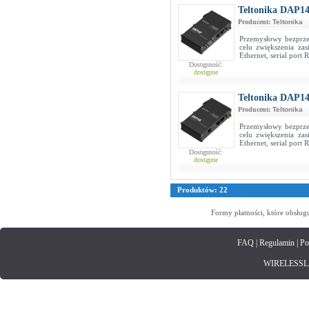
Teltonika DAP1
Producent:
Teltonika
Przemysłowy bezprz
celu zwiększenia za
Ethernet, serial port
Dostępność:
dostępne
Teltonika DAP1
Producent:
Teltonika
Przemysłowy bezprz
celu zwiększenia za
Ethernet, serial port
Dostępność:
dostępne
Produktów: 22
Formy płatności, które obsług
FAQ
|
Regulamin
|
Po
WIRELESSLAN.