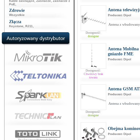
Kable zasilające
,
Zasilacze
,
Zasilacze z
PoE
,
Antena telewizy
Zdrowie
Wszystkie
Producent:
Dipol
Złącza
Antena z wbudowany
Keystone
,
RJ11
,
Dostępność:
dostępne
Antena Mobilna
gniazdo FME
Producent:
Dipol
Dostępność:
Chwilowy brak
towaru
Antena GSM AT
Producent:
Dipol
Antena z wbudowany
Dostępność:
dostępne
Obejma komino
Producent:
Dipol