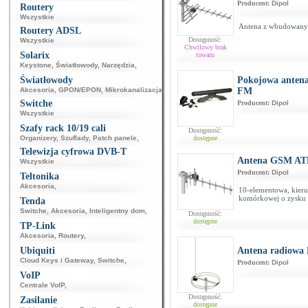
Producent:
Dipol
Routery
Wszystkie
Antena z wbudowany
Routery ADSL
Dostępność:
Wszystkie
Chwilowy brak
Solarix
towaru
Keystone
,
Światłowody
,
Narzędzia
,
Światłowody
Pokojowa antena
Akcesoria
,
GPON/EPON
,
Mikrokanalizacja
,
FM
Switche
Producent:
Dipol
Wszystkie
Szafy rack 10/19 cali
Dostępność:
Organizery
,
Szuflady
,
Patch panele
,
dostępne
Telewizja cyfrowa DVB-T
Antena GSM AT
Wszystkie
Producent:
Dipol
Teltonika
Akcesoria
,
10-elementowa, kieru
komórkowej o zysku d
Tenda
Switche
,
Akcesoria
,
Inteligentny dom
,
Dostępność:
dostępne
TP-Link
Akcesoria
,
Routery
,
Ubiquiti
Antena radiowa
Cloud Keys i Gateway
,
Switche
,
Producent:
Dipol
VoIP
Centrale VoIP
,
Dostępność:
Zasilanie
dostępne