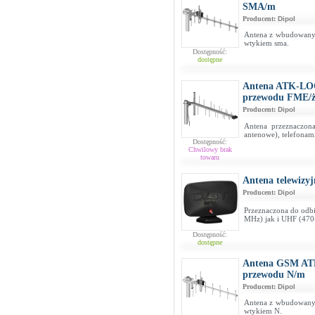
SMA/m
Producent:
Dipol
Antena z wbudowany
wtykiem sma.
Dostępność:
dostępne
Antena ATK-LO
przewodu FME/
Producent:
Dipol
Antena przeznaczo
antenowe), telefona
Dostępność:
Chwilowy brak
towaru
Antena telewizy
Producent:
Dipol
Przeznaczona do odb
MHz) jak i UHF (47
Dostępność:
dostępne
Antena GSM ATK
przewodu N/m
Producent:
Dipol
Antena z wbudowany
wtykiem N.