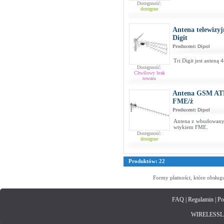
Dostępność:
dostępne
Antena telewizy
Digit
Producent:
Dipol
Tri Digit jest anteną
Dostępność:
Chwilowy brak
towaru
Antena GSM ATK
FME/ż
Producent:
Dipol
Antena z wbudowany
wtykiem FME.
Dostępność:
dostępne
Produktów: 22
Formy płatności, które obsług
FAQ
|
Regulamin
|
Po
WIRELESSLAN.