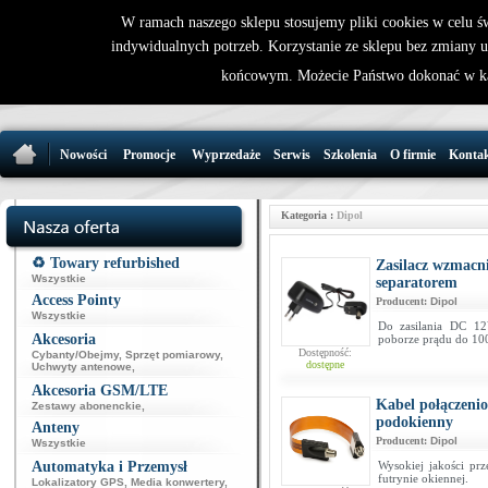
W ramach naszego sklepu stosujemy pliki cookies w celu 
indywidualnych potrzeb. Korzystanie ze sklepu bez zmiany 
32 721 86 
końcowym. Możecie Państwo dokonać w ka
support@wirele
Nowości
Promocje
Wyprzedaże
Serwis
Szkolenia
O firmie
Konta
Kategoria :
Dipol
♻️ Towary refurbished
Zasilacz wzmacn
Wszystkie
separatorem
Access Pointy
Producent:
Dipol
Wszystkie
Do zasilania DC 12
Akcesoria
poborze prądu do 1
Dostępność:
Cybanty/Obejmy
,
Sprzęt pomiarowy
,
dostępne
Uchwyty antenowe
,
Akcesoria GSM/LTE
Kabel połączeni
Zestawy abonenckie
,
podokienny
Anteny
Producent:
Dipol
Wszystkie
Automatyka i Przemysł
Wysokiej jakości prz
futrynie okiennej.
Lokalizatory GPS
,
Media konwertery
,