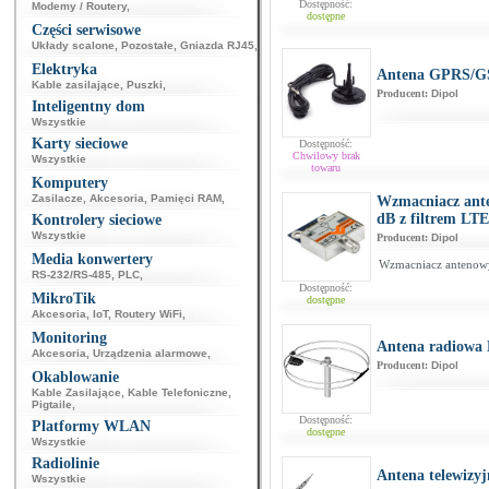
Dostępność:
Modemy / Routery
,
dostępne
Części serwisowe
Układy scalone
,
Pozostałe
,
Gniazda RJ45
,
Elektryka
Antena GPRS/G
Kable zasilające
,
Puszki
,
Producent:
Dipol
Inteligentny dom
Wszystkie
Karty sieciowe
Dostępność:
Chwilowy brak
Wszystkie
towaru
Komputery
Zasilacze
,
Akcesoria
,
Pamięci RAM
,
Wzmacniacz ant
dB z filtrem LT
Kontrolery sieciowe
Wszystkie
Producent:
Dipol
Media konwertery
Wzmacniacz antenowy
RS-232/RS-485
,
PLC
,
Dostępność:
MikroTik
dostępne
Akcesoria
,
IoT
,
Routery WiFi
,
Monitoring
Antena radiowa
Akcesoria
,
Urządzenia alarmowe
,
Producent:
Dipol
Okablowanie
Kable Zasilające
,
Kable Telefoniczne
,
Pigtaile
,
Dostępność:
Platformy WLAN
dostępne
Wszystkie
Radiolinie
Antena telewizy
Wszystkie