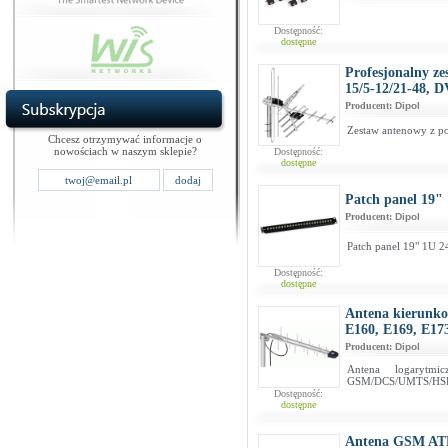
Dostępność:
dostępne
Profesjonalny ze
15/5-12/21-48, 
Producent:
Dipol
Zestaw antenowy z po
Chcesz otrzymywać informacje o
nowościach w naszym sklepie?
Dostępność:
dostępne
Patch panel 19" 
Producent:
Dipol
Patch panel 19" 1U 2
Dostępność:
dostępne
Antena kierunko
E160, E169, E17
Producent:
Dipol
Antena logarytmi
GSM/DCS/UMTS/HSDP
Dostępność:
dostępne
Antena GSM ATK