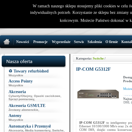
W ramach naszego sklepu stosujemy pliki cookies w celu 
indywidualnych potrzeb. Korzystanie ze sklepu bez zmiany 
32 721 86 
końcowym. Możecie Państwo dokonać w ka
support@wirele
Nowości
Promocje
Wyprzedaże
Serwis
Szkolenia
O firmie
Konta
Kategoria:
Switche
/
IP-COM G5312F
♻️ Towary refurbished
Wszystkie
Dostę
Access Pointy
Produ
Wszystkie
Może
Akcesoria
Cybanty/Obejmy
,
Opaski zaciskowe
,
Najta
Sprzęt pomiarowy
,
DHL (p
Akcesoria GSM/LTE
Zestawy abonenckie
,
Anteny
Wszystkie
IP-COM
G5312F
to inteligentny 
Automatyka i Przemysł
Ethernet 10/100/1000 Mb/s oraz 2x sl
COM IMS, dzięki czemu konserwacja 
Akcesoria
,
Media konwertery
,
Switche
,