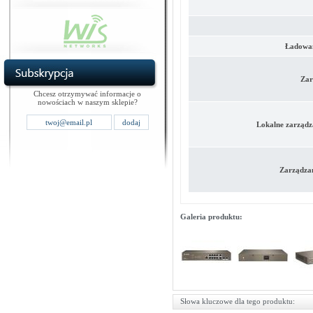
Ładowan
Zar
Chcesz otrzymywać informacje o
nowościach w naszym sklepie?
Lokalne zarządza
Zarządzan
Galeria produktu:
Słowa kluczowe dla tego produktu: