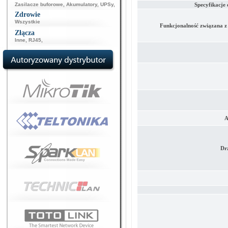
Zasilacze buforowe
,
Akumulatory
,
UPSy
,
Specyfikacje
Zdrowie
Wszystkie
Funkcjonalność związana z
Złącza
Inne
,
RJ45
,
A
Dr