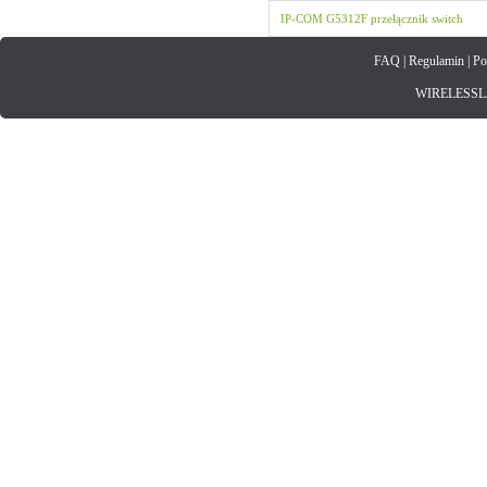
IP-COM
G5312F
przełącznik
switch
FAQ
|
Regulamin
|
Po
WIRELESSLAN.