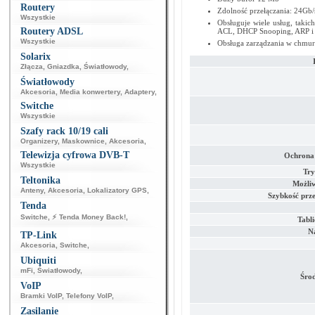
Routery
Zdolność przełączania: 24Gb/
Wszystkie
Obsługuje wiele usług, taki
Routery ADSL
ACL, DHCP Snooping, ARP i 
Wszystkie
Obsługa zarządzania w chmurz
Solarix
Złącza
,
Gniazdka
,
Światłowody
,
Światłowody
Akcesoria
,
Media konwertery
,
Adaptery
,
Switche
Wszystkie
Szafy rack 10/19 cali
Organizery
,
Maskownice
,
Akcesoria
,
Telewizja cyfrowa DVB-T
Ochrona 
Wszystkie
Try
Teltonika
Możliw
Anteny
,
Akcesoria
,
Lokalizatory GPS
,
Szybkość prze
Tenda
Switche
,
⚡ Tenda Money Back!
,
Tabl
Na
TP-Link
Akcesoria
,
Switche
,
Ubiquiti
mFi
,
Światłowody
,
Środ
VoIP
Bramki VoIP
,
Telefony VoIP
,
Zasilanie