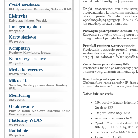
zarządzanie i konfiguracja prostsze.
Części serwisowe
Dzięki innowacyjnej strukturze sprz
Układy scalone
,
Pozostałe
,
Gniazda RJ45
,
przetwarzania i kompletnym mechaniz
Elektryka
łatwe i proste. W pełni zaspokaj
wysokowydajną agregacją. Idealny dla
Kable zasilające
,
Puszki
,
jak przedsiębiorstwa i kampusy.
Inteligentny dom
Podwójna profesjonalna ochrona o
Wszystkie
Zapewnia podwójną ochronę portu i za
Karty sieciowe
przegrzaniem i przepięciem oraz prz
Wszystkie
Protokół routingu warstwy trzeciej
Komputery
Przełącznik obsługuje protokół rout
Monitory
,
Klawiatury
,
Myszy
,
środowiska sieciowego, w którym si
drugiej - odizolowane. W ten sposób re
Kontrolery sieciowe
Wszystkie
Zarządzenie przez chmurę IMS
Przełącznik może być zarządzany prz
Media konwertery
i konserwację, znacznie zmniejszając
RS-232/RS-485
,
Dużo funkcji zabezpieczania
MikroTik
Obsługa filtrowania adresów IP, filt
Switche
,
Routery przewodowe
,
Routery
kontroli dostępu ACL, co zwiększa bez
WiFi
,
Najważniejsze cechy:
Monitoring
Akcesoria
,
10x portów Gigabit Ethernet
Okablowanie
2x sloty SFP
Pigtaile
,
Kable Sieciowe (skrętka)
,
Kable
1x port konsolowy RJ45
Koncentryczne
,
ochrona odgromowa 6kV
Platformy WLAN
Zgodność ze srandardami IE
Wszystkie
802.1p, IEEE 802.1q, IEEE 
Radiolinie
Tablica adresów MAC 16 tys.
Wszystkie
Duży bufor 12 Mb