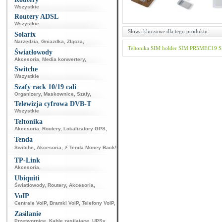
Wszystkie
Routery ADSL
Wszystkie
Słowa kluczowe dla tego produktu:
Solarix
Narzędzia
,
Gniazdka
,
Złącza
,
Teltonika
SIM holder
SIM
PR5MEC19
S
Światłowody
Akcesoria
,
Media konwertery
,
Switche
Wszystkie
Szafy rack 10/19 cali
Organizery
,
Maskownice
,
Szafy
,
Telewizja cyfrowa DVB-T
Wszystkie
Teltonika
Akcesoria
,
Routery
,
Lokalizatory GPS
,
Tenda
Switche
,
Akcesoria
,
⚡ Tenda Money Back!
,
TP-Link
Akcesoria
,
Ubiquiti
Światłowody
,
Routery
,
Akcesoria
,
VoIP
Centrale VoIP
,
Bramki VoIP
,
Telefony VoIP
,
Zasilanie
Przetwornice
,
Kable zasilające
,
UPSy
,