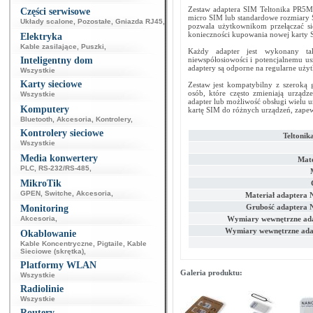
Zestaw adaptera SIM Teltonika PR5M
Części serwisowe
micro SIM lub standardowe rozmiary S
Układy scalone
,
Pozostałe
,
Gniazda RJ45
,
pozwala użytkownikom przełączać s
konieczności kupowania nowej karty 
Elektryka
Kable zasilające
,
Puszki
,
Każdy adapter jest wykonany tak
Inteligentny dom
niewspółosiowości i potencjalnemu u
adaptery są odporne na regularne użyt
Wszystkie
Karty sieciowe
Zestaw jest kompatybilny z szeroką
osób, które często zmieniają urządz
Wszystkie
adapter lub możliwość obsługi wielu u
Komputery
kartę SIM do różnych urządzeń, zapew
Bluetooth
,
Akcesoria
,
Kontrolery
,
Kontrolery sieciowe
Teltonik
Wszystkie
Media konwertery
Mate
PLC
,
RS-232/RS-485
,
MikroTik
GPEN
,
Switche
,
Akcesoria
,
Materiał adaptera 
Grubość adaptera 
Monitoring
Akcesoria
,
Wymiary wewnętrzne ad
Wymiary wewnętrzne ada
Okablowanie
Kable Koncentryczne
,
Pigtaile
,
Kable
Sieciowe (skrętka)
,
Platformy WLAN
Galeria produktu:
Wszystkie
Radiolinie
Wszystkie
Routery