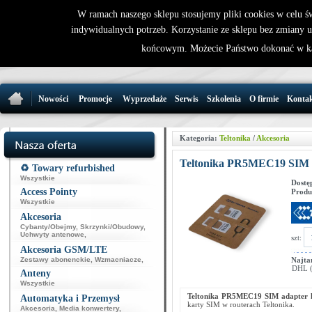
W ramach naszego sklepu stosujemy pliki cookies w celu 
indywidualnych potrzeb. Korzystanie ze sklepu bez zmiany 
32 721 86 
końcowym. Możecie Państwo dokonać w ka
support@wirele
Nowości
Promocje
Wyprzedaże
Serwis
Szkolenia
O firmie
Konta
Kategoria:
Teltonika
/
Akcesoria
Teltonika PR5MEC19 SIM a
♻️ Towary refurbished
Wszystkie
Dostę
Access Pointy
Produ
Wszystkie
Akcesoria
Cybanty/Obejmy
,
Skrzynki/Obudowy
,
Uchwyty antenowe
,
szt:
Akcesoria GSM/LTE
Zestawy abonenckie
,
Wzmacniacze
,
Najta
DHL (p
Anteny
Wszystkie
Teltonika PR5MEC19 SIM adapter k
Automatyka i Przemysł
karty SIM w routerach Teltonika.
Akcesoria
,
Media konwertery
,