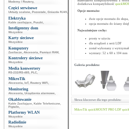
materiałowi kompozytowemu z tworzy
Modemy / Routery
,
dodatkowa kompatybilność
quickMO
Części serwisowe
Opcje montażu:
Układy scalone
,
Pozostałe
,
Gniazda RJ45
,
Elektryka
dwie opcje montażu do słupa,
Kable zasilające
,
Puszki
,
opcja montażu do ściany dzi
Inteligentny dom
Najważniejsze cechy:
Wszystkie
Karty sieciowe
prosty w użyciu
Wszystkie
dla urządzeń z serii LDF
Komputery
został wykonany z wytrzymał
Zasilacze
,
Akcesoria
,
Pamięci RAM
,
wymiary: 52 x 60 x 104 mm
Kontrolery sieciowe
Wszystkie
Galeria produktu:
Media konwertery
RS-232/RS-485
,
PLC
,
MikroTik
Akcesoria
,
IoT
,
Routery WiFi
,
Monitoring
Akcesoria
,
Urządzenia alarmowe
,
Okablowanie
Słowa kluczowe dla tego produktu:
Kable Zasilające
,
Kable Telefoniczne
,
Pigtaile
,
MikroTik
quickMOUNT PRO LDF
qui
Platformy WLAN
Wszystkie
Radiolinie
Wszystkie