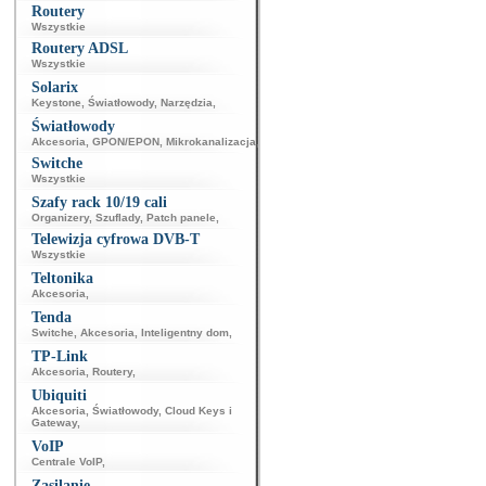
Routery
Wszystkie
Routery ADSL
Wszystkie
Solarix
Keystone
,
Światłowody
,
Narzędzia
,
Światłowody
Akcesoria
,
GPON/EPON
,
Mikrokanalizacja
,
Switche
Wszystkie
Szafy rack 10/19 cali
Organizery
,
Szuflady
,
Patch panele
,
Telewizja cyfrowa DVB-T
Wszystkie
Teltonika
Akcesoria
,
Tenda
Switche
,
Akcesoria
,
Inteligentny dom
,
TP-Link
Akcesoria
,
Routery
,
Ubiquiti
Akcesoria
,
Światłowody
,
Cloud Keys i
Gateway
,
VoIP
Centrale VoIP
,
Zasilanie