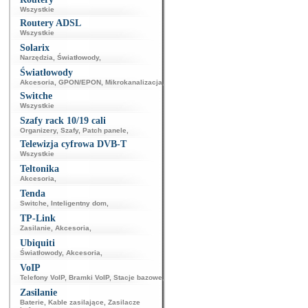
Wszystkie
Routery ADSL
Wszystkie
Solarix
Narzędzia
,
Światłowody
,
Światłowody
Akcesoria
,
GPON/EPON
,
Mikrokanalizacja
,
Switche
Wszystkie
Szafy rack 10/19 cali
Organizery
,
Szafy
,
Patch panele
,
Telewizja cyfrowa DVB-T
Wszystkie
Teltonika
Akcesoria
,
Tenda
Switche
,
Inteligentny dom
,
TP-Link
Zasilanie
,
Akcesoria
,
Ubiquiti
Światłowody
,
Akcesoria
,
VoIP
Telefony VoIP
,
Bramki VoIP
,
Stacje bazowe
,
Zasilanie
Baterie
,
Kable zasilające
,
Zasilacze