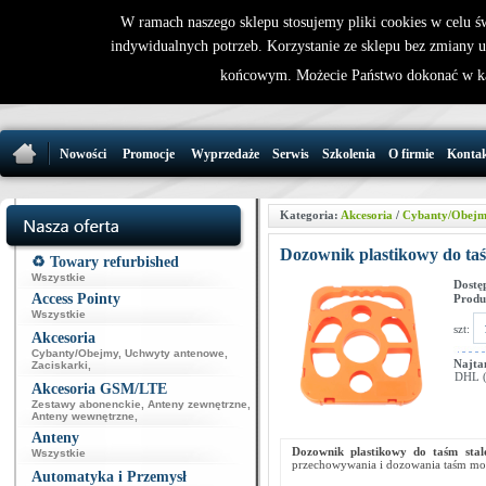
W ramach naszego sklepu stosujemy pliki cookies w celu 
indywidualnych potrzeb. Korzystanie ze sklepu bez zmiany 
32 721 86 
końcowym. Możecie Państwo dokonać w ka
support@wirele
Nowości
Promocje
Wyprzedaże
Serwis
Szkolenia
O firmie
Konta
Kategoria:
Akcesoria
/
Cybanty/Obej
Dozownik plastikowy do ta
♻️ Towary refurbished
Wszystkie
Dostę
Access Pointy
Produ
Wszystkie
szt:
Akcesoria
Cybanty/Obejmy
,
Uchwyty antenowe
,
Najta
Zaciskarki
,
DHL (p
Akcesoria GSM/LTE
Zestawy abonenckie
,
Anteny zewnętrzne
,
Anteny wewnętrzne
,
Anteny
Dozownik plastikowy do taśm sta
Wszystkie
przechowywania i dozowania taśm mon
Automatyka i Przemysł