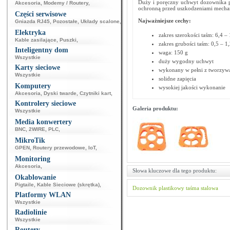
Duży i poręczny uchwyt dozownika p
Akcesoria
,
Modemy / Routery
,
ochronną przed uszkodzeniami mecha
Części serwisowe
Najważniejsze cechy:
Gniazda RJ45
,
Pozostałe
,
Układy scalone
,
Elektryka
zakres szerokości taśm: 6,4 
Kable zasilające
,
Puszki
,
zakres grubości taśm: 0,5 – 
Inteligentny dom
waga: 150 g
Wszystkie
duży wygodny uchwyt
Karty sieciowe
wykonany w pełni z tworzywa
Wszystkie
solidne zapięcia
Komputery
wysokiej jakości wykonanie
Akcesoria
,
Dyski twarde
,
Czytniki kart
,
Kontrolery sieciowe
Galeria produktu:
Wszystkie
Media konwertery
BNC
,
2WIRE
,
PLC
,
MikroTik
GPEN
,
Routery przewodowe
,
IoT
,
Monitoring
Akcesoria
,
Słowa kluczowe dla tego produktu:
Okablowanie
Pigtaile
,
Kable Sieciowe (skrętka)
,
Dozownik plastikowy
taśma stalowa
Platformy WLAN
Wszystkie
Radiolinie
Wszystkie
Routery