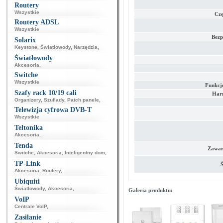
Routery
Wszystkie
Czę
Routery ADSL
Wszystkie
Bezp
Solarix
Keystone
,
Światłowody
,
Narzędzia
,
Światłowody
Akcesoria
,
Switche
Wszystkie
Funkcj
Szafy rack 10/19 cali
Har
Organizery
,
Szuflady
,
Patch panele
,
Telewizja cyfrowa DVB-T
Wszystkie
Teltonika
Akcesoria
,
Tenda
Zawar
Switche
,
Akcesoria
,
Inteligentny dom
,
TP-Link
Ś
Akcesoria
,
Routery
,
Ubiquiti
Światłowody
,
Akcesoria
,
Galeria produktu:
VoIP
Centrale VoIP
,
Zasilanie