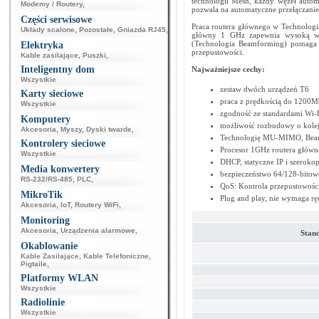
technologii Mesh, każdy węzeł autom
Modemy / Routery
,
pozwala na automatyczne przełączanie 
Części serwisowe
Praca routera głównego w Technolog
Układy scalone
,
Pozostałe
,
Gniazda RJ45
,
główny 1 GHz zapewnia wysoką wyda
(Technologia Beamforming) pomaga 
Elektryka
przepustowości.
Kable zasilające
,
Puszki
,
Inteligentny dom
Najważniejsze cechy:
Wszystkie
zestaw dwóch urządzeń T6
Karty sieciowe
praca z prędkością do 1200M
Wszystkie
zgodność ze standardami Wi-
Komputery
możliwość rozbudowy o kolejn
Akcesoria
,
Myszy
,
Dyski twarde
,
Technologię MU-MIMO, Bea
Kontrolery sieciowe
Procesor 1GHz routera główn
Wszystkie
DHCP, statyczne IP i szerok
Media konwertery
bezpieczeństwo 64/128-bit
RS-232/RS-485
,
PLC
,
QoS: Kontrola przepustowości
MikroTik
Plug and play, nie wymaga ręc
Akcesoria
,
IoT
,
Routery WiFi
,
Monitoring
Akcesoria
,
Urządzenia alarmowe
,
Stand
Okablowanie
Kable Zasilające
,
Kable Telefoniczne
,
Pigtaile
,
Platformy WLAN
Wszystkie
Radiolinie
Wszystkie