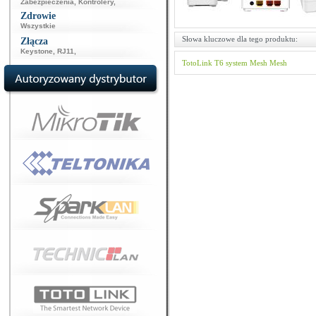
Zabezpieczenia
,
Kontrolery
,
Zdrowie
Wszystkie
Słowa kluczowe dla tego produktu:
Złącza
Keystone
,
RJ11
,
TotoLink
T6
system Mesh
Mesh