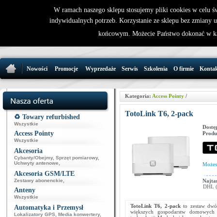
W ramach naszego sklepu stosujemy pliki cookies w celu 
indywidualnych potrzeb. Korzystanie ze sklepu bez zmiany 
32 721 86 
końcowym. Możecie Państwo dokonać w ka
support@wirele
Nowości
Promocje
Wyprzedaże
Serwis
Szkolenia
O firmie
Konta
Kategoria:
Access Pointy
/
TotoLink T6, 2-pack
♻️ Towary refurbished
Wszystkie
Dostę
Access Pointy
Produ
Wszystkie
Akcesoria
Cybanty/Obejmy
,
Sprzęt pomiarowy
,
Uchwyty antenowe
,
Może
Akcesoria GSM/LTE
Zestawy abonenckie
,
Najta
DHL (p
Anteny
Wszystkie
TotoLink T6, 2-pack
to zestaw dwó
Automatyka i Przemysł
większych gospodarstw domowych 
Lokalizatory GPS
,
Media konwertery
,