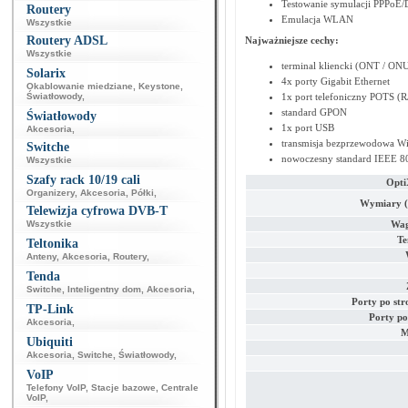
Testowanie symulacji PPPoE
Routery
Emulacja WLAN
Wszystkie
Routery ADSL
Najważniejsze cechy:
Wszystkie
terminal kliencki (ONT / ON
Solarix
4x porty Gigabit Ethernet
Okablowanie miedziane
,
Keystone
,
Światłowody
,
1x port telefoniczny POTS (R
standard GPON
Światłowody
1x port USB
Akcesoria
,
transmisja bezprzewodowa Wi
Switche
nowoczesny standard IEEE 8
Wszystkie
Szafy rack 10/19 cali
Opti
Organizery
,
Akcesoria
,
Półki
,
Wymiary (wy
Telewizja cyfrowa DVB-T
Wszystkie
Wag
Te
Teltonika
Anteny
,
Akcesoria
,
Routery
,
Tenda
Switche
,
Inteligentny dom
,
Akcesoria
,
Porty po str
TP-Link
Porty po 
Akcesoria
,
M
Ubiquiti
Akcesoria
,
Switche
,
Światłowody
,
VoIP
Telefony VoIP
,
Stacje bazowe
,
Centrale
VoIP
,