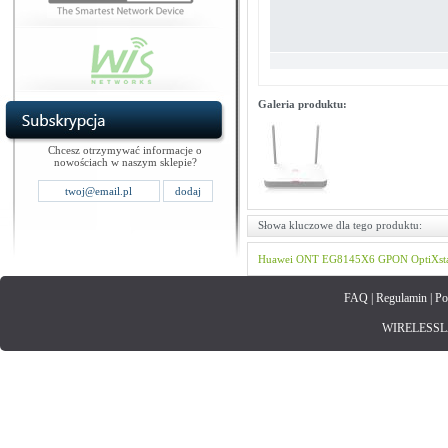
Galeria produktu:
Chcesz otrzymywać informacje o
nowościach w naszym sklepie?
Słowa kluczowe dla tego produktu:
Huawei
ONT
EG8145X6
GPON
OptiXst
FAQ
|
Regulamin
|
Po
WIRELESSLAN.