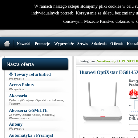
W ramach naszego sklepu stosujemy pliki cookies w celu 
indywidualnych potrzeb. Korzystanie ze sklepu bez zmiany 
32 721 86 
końcowym. Możecie Państwo dokonać w ka
support@wirele
Nowości
Promocje
Wyprzedaże
Serwis
Szkolenia
O firmie
Konta
Kategoria:
Światłowody
/
GPON/EPO
Huawei OptiXstar EG814
♻️ Towary refurbished
Wszystkie
Dostę
Access Pointy
Produ
Wszystkie
Akcesoria
Cybanty/Obejmy
,
Opaski zaciskowe
,
Testery
,
szt:
Akcesoria GSM/LTE
Zestawy abonenckie
,
Modemy
,
Najta
Wzmacniacze
,
DHL (p
Anteny
Wszystkie
Automatyka i Przemysł