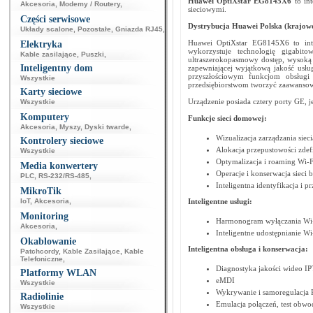
Huawei
OptiXstar EG8145X6
to in
Akcesoria
,
Modemy / Routery
,
sieciowymi.
Części serwisowe
Dystrybucja Huawei Polska (krajowe 
Układy scalone
,
Pozostałe
,
Gniazda RJ45
,
Huawei OptiXstar EG8145X6 to inte
Elektryka
wykorzystuje technologię gigabit
Kable zasilające
,
Puszki
,
ultraszerokopasmowy dostęp, wysoką 
Inteligentny dom
zapewniającej wyjątkową jakość usł
przyszłościowym funkcjom obsługi 
Wszystkie
przedsiębiorstwom tworzyć zaawansow
Karty sieciowe
Urządzenie posiada cztery porty GE, j
Wszystkie
Komputery
Funkcje sieci domowej:
Akcesoria
,
Myszy
,
Dyski twarde
,
Wizualizacja zarządzania sie
Kontrolery sieciowe
Alokacja przepustowości zde
Wszystkie
Optymalizacja i roaming Wi-F
Media konwertery
Operacje i konserwacja siec
PLC
,
RS-232/RS-485
,
Inteligentna identyfikacja i 
MikroTik
IoT
,
Akcesoria
,
Inteligentne usługi:
Monitoring
Harmonogram wyłączania Wi
Akcesoria
,
Inteligentne udostępnianie Wi
Okablowanie
Inteligentna obsługa i konserwacja:
Patchcordy
,
Kable Zasilające
,
Kable
Telefoniczne
,
Diagnostyka jakości wideo I
Platformy WLAN
eMDI
Wszystkie
Wykrywanie i samoregulacja
Radiolinie
Emulacja połączeń, test obwodu
Wszystkie