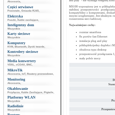
and play" - nie wymaga wstępnej konfi
Akcesoria
,
MS108 wyposażony jest w półdupleks
Części serwisowe
stabilnej przepustowości przełącza
Pozostałe
,
Gniazda RJ45
,
kompatybilny z komputerami, drukark
innymi urządzeniami. Jest idealnym r
Elektryka
rozszerzenia sieci kablowej.
Puszki
,
Kable zasilające
,
Inteligentny dom
Najważniejsze cechy:
Wszystkie
rozmiar smartfona
Karty sieciowe
8x portów fast Ethernet
Wszystkie
instalacja plug and play
Komputery
półdupleks/pełny dupleks i 
KVM
,
Bluetooth
,
Dyski twarde
,
obudowa typu desktop
Kontrolery sieciowe
przepustowość przełączania 1
Wszystkie
mały pobór mocy
Media konwertery
VDSL
,
xCOAX
,
BNC
,
MikroTik
Akcesoria
,
IoT
,
Routery przewodowe
,
Monitoring
D
Akcesoria
,
Stand
Okablowanie
Przyłącza
,
Kable Zasilające
,
Pigtaile
,
Platformy WLAN
Po
Wszystkie
Radiolinie
Przepustow
Wszystkie
Routery