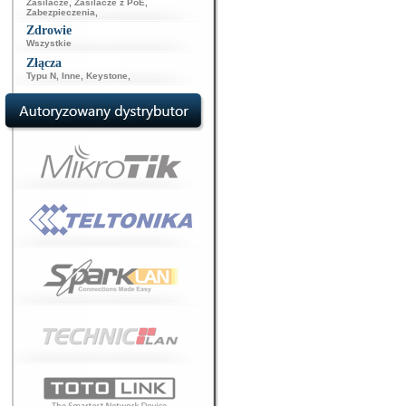
Zasilacze
,
Zasilacze z PoE
,
Zabezpieczenia
,
Zdrowie
Wszystkie
Złącza
Typu N
,
Inne
,
Keystone
,