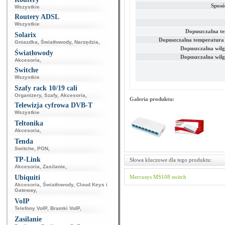
Sposó
Wszystkie
Routery ADSL
Wszystkie
Dopuszczalna t
Solarix
Dopuszczalna temperatura
Gniazdka
,
Światłowody
,
Narzędzia
,
Dopuszczalna wilg
Światłowody
Dopuszczalna wilg
Akcesoria
,
Switche
Wszystkie
Szafy rack 10/19 cali
Organizery
,
Szafy
,
Akcesoria
,
Galeria produktu:
Telewizja cyfrowa DVB-T
Wszystkie
Teltonika
Akcesoria
,
Tenda
Switche
,
PON
,
TP-Link
Słowa kluczowe dla tego produktu:
Akcesoria
,
Zasilanie
,
Ubiquiti
Mercusys
MS108
switch
Akcesoria
,
Światłowody
,
Cloud Keys i
Gateway
,
VoIP
Telefony VoIP
,
Bramki VoIP
,
Zasilanie