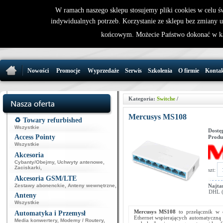
W ramach naszego sklepu stosujemy pliki cookies w celu 
indywidualnych potrzeb. Korzystanie ze sklepu bez zmiany 
32 721 86 
końcowym. Możecie Państwo dokonać w ka
support@wirele
Nowości
Promocje
Wyprzedaże
Serwis
Szkolenia
O firmie
Konta
Kategoria:
Switche
/
Mercusys MS108
♻️ Towary refurbished
Wszystkie
Dostę
Access Pointy
Produ
Wszystkie
Akcesoria
Cybanty/Obejmy
,
Uchwyty antenowe
,
Zaciskarki
,
szt:
Akcesoria GSM/LTE
Zestawy abonenckie
,
Anteny wewnętrzne
,
Najta
DHL (p
Anteny
Wszystkie
Mercusys MS108
to przełącznik w 
Automatyka i Przemysł
Ethernet wspierających automatyczną
Media konwertery
,
Modemy / Routery
,