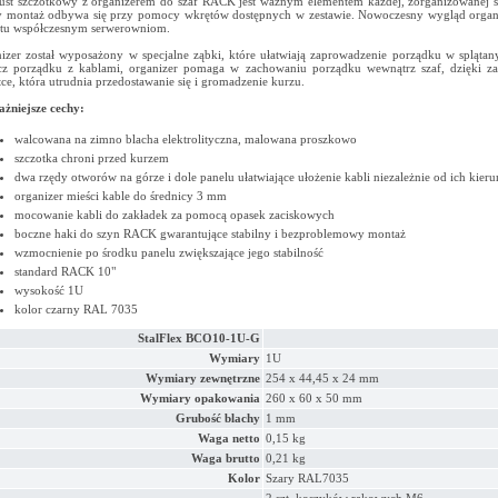
ust szczotkowy z organizerem do szaf RACK jest ważnym elementem każdej, zorganizowanej
 montaż odbywa się przy pomocy wkrętów dostępnych w zestawie. Nowoczesny wygląd organi
tu współczesnym serwerowniom.
izer został wyposażony w specjalne ząbki, które ułatwiają zaprowadzenie porządku w splątan
z porządku z kablami, organizer pomaga w zachowaniu porządku wewnątrz szaf, dzięki z
tce, która utrudnia przedostawanie się i gromadzenie kurzu.
żniejsze cechy:
walcowana na zimno blacha elektrolityczna, malowana proszkowo
szczotka chroni przed kurzem
dwa rzędy otworów na górze i dole panelu ułatwiające ułożenie kabli niezależnie od ich kier
organizer mieści kable do średnicy 3 mm
mocowanie kabli do zakładek za pomocą opasek zaciskowych
boczne haki do szyn RACK gwarantujące stabilny i bezproblemowy montaż
wzmocnienie po środku panelu zwiększające jego stabilność
standard RACK 10"
wysokość 1U
kolor czarny RAL 7035
StalFlex
BCO10-1U-G
Wymiary
1U
Wymiary zewnętrzne
254 x 44,45 x 24 mm
Wymiary opakowania
260 x 60 x 50 mm
Grubość blachy
1 mm
Waga netto
0,15 kg
Waga brutto
0,21 kg
Kolor
Szary RAL7035