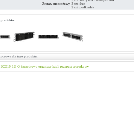
2 szt. koszyków rakowych M6
Zestaw montażowy
2 szt. śrub
2 szt. podkładek
 produktu:
luczowe dla tego produktu:
BCO10-1U-G
Szczotkowy organizer kabli
przepust szczotkowy