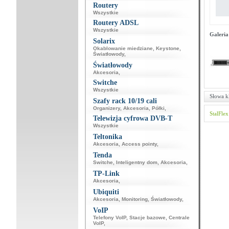
Routery
Wszystkie
Routery ADSL
Wszystkie
Galeria
Solarix
Okablowanie miedziane
,
Keystone
,
Światłowody
,
Światłowody
Akcesoria
,
Switche
Wszystkie
Słowa k
Szafy rack 10/19 cali
Organizery
,
Akcesoria
,
Półki
,
StalFlex
Telewizja cyfrowa DVB-T
Wszystkie
Teltonika
Akcesoria
,
Access pointy
,
Tenda
Switche
,
Inteligentny dom
,
Akcesoria
,
TP-Link
Akcesoria
,
Ubiquiti
Akcesoria
,
Monitoring
,
Światłowody
,
VoIP
Telefony VoIP
,
Stacje bazowe
,
Centrale
VoIP
,