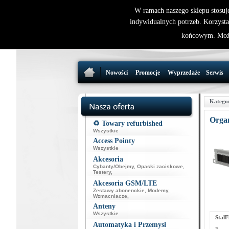
W ramach naszego sklepu stosuj
indywidualnych potrzeb. Korzysta
końcowym. Może
Nowości
Promocje
Wyprzedaże
Serwis
Katego
Organ
♻️ Towary refurbished
Wszystkie
Access Pointy
Wszystkie
Akcesoria
Cybanty/Obejmy
,
Opaski zaciskowe
,
Testery
,
Akcesoria GSM/LTE
Zestawy abonenckie
,
Modemy
,
Wzmacniacze
,
Anteny
Wszystkie
Stal
Automatyka i Przemysł