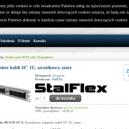
emy pliki cookies w celu świadczenia Państwu usług na najwyższym poziomie
nie ze sklepu bez zmiany ustawień dotyczących cookies oznacza, że będą one 
32 721 86 72
W koszyku jest 0 produktów(y)
cie Państwo dokonać w każdym czasie zmiany ustawień dotyczących cookies
support@wirelesslan.com.pl
Szkolenia
O firmie
Kontakt
ria:
Szafy rack 10/19 cali
/
Organizery
izer kabli 10" 1U, szczotkowy, szary
2
Dostępność:
dostępne
StalFlex
Producent:
szt:
Najtańsza dostawa:
(
pokaż wszystkie
)
DHL (przedpłata) - 18,00 zł
Flex BCO10-1U-G
Szczotkowy organizer kabli 10" 1U, szary.