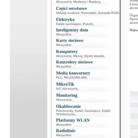
Przep
Akcesoria
,
Modemy / Routery
,
Łatwy
akcen
Części serwisowe
Układy scalone
,
Pozostałe
,
Gniazda RJ45
,
Organ
Opróc
Elektryka
szczo
Kable zasilające
,
Puszki
,
Inteligentny dom
Najwa
Wszystkie
Karty sieciowe
Wszystkie
Komputery
Akcesoria
,
Myszy
,
Dyski twarde
,
Kontrolery sieciowe
Wszystkie
Media konwertery
PLC
,
RS-232/RS-485
,
MikroTik
IoT
,
Akcesoria
,
Monitoring
Akcesoria
,
Okablowanie
Patchcordy
,
Kable Zasilające
,
Kable
Telefoniczne
,
Platformy WLAN
Wszystkie
Radiolinie
Wszystkie