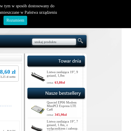
nowy klient
|
logowanie
, w tym w sposób dostosowany do
zamieszczane w Państwa urządzeniu
.
Rozumiem
8,60 zł
Listwa zasilająca 19", 9
gniazd, 1,8m
23,25 zł netto
cena:
63,80zł
Quectel EP06 Modem
MiniPCI Express LTE
Cat6
cena:
345,90zł
Listwa zasilająca 19", 7
gniazd, 1.8m, z
wyłącznikiem i zabezp.