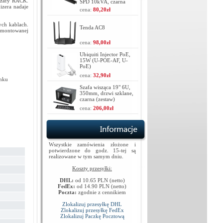
 szafy RACK.
SPD 10kVA, czarna
zera nadaje
cena:
80,20zł
ych kablach.
Tenda AC8
amontowanej
cena:
98,00zł
Ubiquiti Injector PoE,
15W (U-POE-AF, U-
PoE)
cena:
32,90zł
unku
Szafa wisząca 19" 6U,
350mm, drzwi szklane,
czarna (zestaw)
cena:
206,00zł
Wszystkie zamówienia złożone i
potwierdzone do godz. 15-tej są
realizowane w tym samym dniu.
Koszty przesyłki:
DHL:
od 10.65 PLN (netto)
FedEx:
od 14.90 PLN (netto)
Poczta:
zgodnie z cennikiem
Zlokalizuj przesyłkę DHL
Zlokalizuj przesyłkę FedEx
Zlokalizuj Paczkę Pocztową