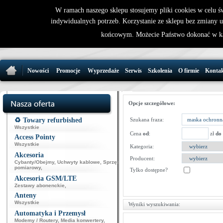
W ramach naszego sklepu stosujemy pliki cookies w celu 
indywidualnych potrzeb. Korzystanie ze sklepu bez zmiany 
32 721 86 
końcowym. Możecie Państwo dokonać w ka
support@wirele
Nowości
Promocje
Wyprzedaże
Serwis
Szkolenia
O firmie
Konta
Opcje szczegółowe:
♻️ Towary refurbished
Szukana fraza:
Wszystkie
Cena
od
:
zł
do
Access Pointy
Wszystkie
Kategoria:
Akcesoria
Producent:
Cybanty/Obejmy
,
Uchwyty kablowe
,
Sprzęt
pomiarowy
,
Tylko dostępne?
Akcesoria GSM/LTE
Zestawy abonenckie
,
Anteny
Wszystkie
Wyniki wyszukiwania:
Automatyka i Przemysł
Modemy / Routery
,
Media konwertery
,