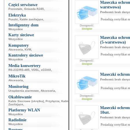
Maseczka ochron
Części serwisowe
warstwowa)
Pozostałe
,
Gniazda RJ45
,
Producent:
brak dany
Elektryka
Posiadają certyfikat 
Puszki
,
Kable zasilające
,
Inteligentny dom
Dostępność:
dostępne
Wszystkie
Karty sieciowe
Maseczka ochron
Wszystkie
(5-warstwowa)
Komputery
Producent:
brak dany
Akcesoria
,
KVM
,
Posiadają certyfikat 
Kontrolery sieciowe
Wszystkie
Dostępność:
dostępne
Media konwertery
RS-232/RS-485
,
VDSL
,
xCOAX
,
Maseczki ochronn
MikroTik
Producent:
brak dany
Akcesoria
,
Monitoring
Posiadają certyfikat
Urządzenia alarmowe
,
Akcesoria
,
Dostępność:
Okablowanie
dostępne
Kable Sieciowe (skrętka)
,
Przyłącza
,
Kable
Zasilające
,
Maseczki ochron
Platformy WLAN
10szt.
Wszystkie
Producent:
brak dany
Radiolinie
Wszystkie
Posiadają certyfikat
Routery