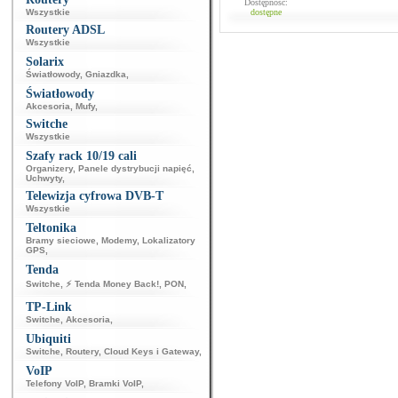
Dostępność:
Wszystkie
dostępne
Routery ADSL
Wszystkie
Solarix
Światłowody
,
Gniazdka
,
Światłowody
Akcesoria
,
Mufy
,
Switche
Wszystkie
Szafy rack 10/19 cali
Organizery
,
Panele dystrybucji napięć
,
Uchwyty
,
Telewizja cyfrowa DVB-T
Wszystkie
Teltonika
Bramy sieciowe
,
Modemy
,
Lokalizatory
GPS
,
Tenda
Switche
,
⚡ Tenda Money Back!
,
PON
,
TP-Link
Switche
,
Akcesoria
,
Ubiquiti
Switche
,
Routery
,
Cloud Keys i Gateway
,
VoIP
Telefony VoIP
,
Bramki VoIP
,