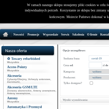
W ramach naszego sklepu stosujemy pliki cookies w celu 
indywidualnych potrzeb. Korzystanie ze sklepu bez zmiany 
32 721 86 
końcowym. Możecie Państwo dokonać w ka
support@wirele
Nowości
Promocje
Wyprzedaże
Serwis
Szkolenia
O firmie
Konta
Opcje szczegółowe:
♻️ Towary refurbished
Szukana fraza:
Wszystkie
Cena
od
:
zł
do
Access Pointy
Wszystkie
Kategoria:
Akcesoria
Producent:
Cybanty/Obejmy
,
Uchwyty antenowe
,
Zaciskarki
,
Tylko dostępne?
Akcesoria GSM/LTE
Zestawy abonenckie
,
Anteny zewnętrzne
,
Anteny wewnętrzne
,
Anteny
Wyniki wyszukiwania:
Wszystkie
Automatyka i Przemysł