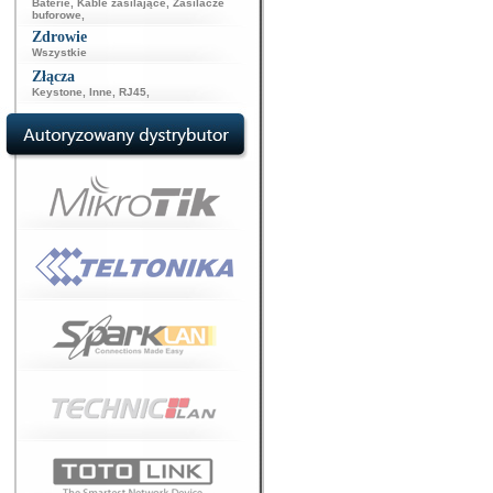
Baterie
,
Kable zasilające
,
Zasilacze
buforowe
,
Zdrowie
Wszystkie
Złącza
Keystone
,
Inne
,
RJ45
,