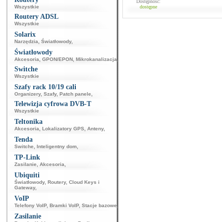
Dostępność:
Wszystkie
dostępne
Routery ADSL
Wszystkie
Solarix
Narzędzia
,
Światłowody
,
Światłowody
Akcesoria
,
GPON/EPON
,
Mikrokanalizacja
,
Switche
Wszystkie
Szafy rack 10/19 cali
Organizery
,
Szafy
,
Patch panele
,
Telewizja cyfrowa DVB-T
Wszystkie
Teltonika
Akcesoria
,
Lokalizatory GPS
,
Anteny
,
Tenda
Switche
,
Inteligentny dom
,
TP-Link
Zasilanie
,
Akcesoria
,
Ubiquiti
Światłowody
,
Routery
,
Cloud Keys i
Gateway
,
VoIP
Telefony VoIP
,
Bramki VoIP
,
Stacje bazowe
,
Zasilanie