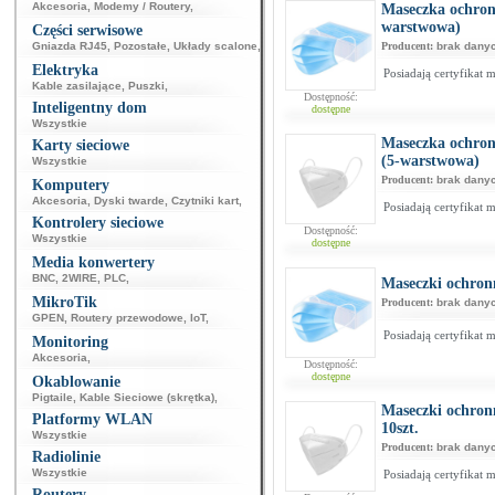
Akcesoria
,
Modemy / Routery
,
Maseczka ochron
warstwowa)
Części serwisowe
Gniazda RJ45
,
Pozostałe
,
Układy scalone
,
Producent:
brak dany
Elektryka
Posiadają certyfikat 
Kable zasilające
,
Puszki
,
Dostępność:
Inteligentny dom
dostępne
Wszystkie
Maseczka ochron
Karty sieciowe
(5-warstwowa)
Wszystkie
Producent:
brak dany
Komputery
Akcesoria
,
Dyski twarde
,
Czytniki kart
,
Posiadają certyfikat 
Kontrolery sieciowe
Dostępność:
Wszystkie
dostępne
Media konwertery
BNC
,
2WIRE
,
PLC
,
Maseczki ochronn
MikroTik
Producent:
brak dany
GPEN
,
Routery przewodowe
,
IoT
,
Posiadają certyfikat
Monitoring
Akcesoria
,
Dostępność:
dostępne
Okablowanie
Pigtaile
,
Kable Sieciowe (skrętka)
,
Maseczki ochron
Platformy WLAN
10szt.
Wszystkie
Producent:
brak dany
Radiolinie
Wszystkie
Posiadają certyfikat
Routery