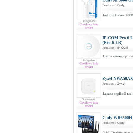
Cudy AP3000 Ou
Producent:
Cudy
Indoor/Outdoor AX30
Dostępność:
Chwilowy brak
towaru
IP-COM Pro 6 L
(Pro-6-LR)
Producent:
IP-COM
Dwuzakresowy punkt 
Dostępność:
Chwilowy brak
towaru
Zyxel NWA50AX
Producent:
Zyxel
Łączna prędkość rad
Dostępność:
Chwilowy brak
towaru
Cudy WR6500H
Producent:
Cudy
2.5G Gigabitowy rou