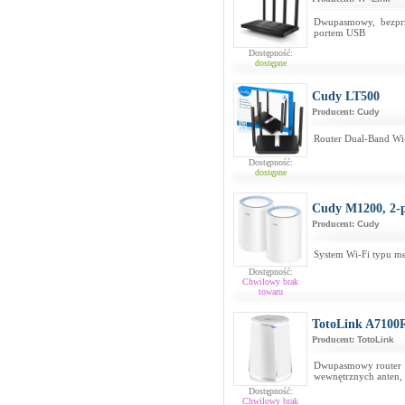
Dwupasmowy, bezpr
portem USB
Dostępność:
dostępne
Cudy LT500
Producent:
Cudy
Router Dual-Band Wi
Dostępność:
dostępne
Cudy M1200, 2-
Producent:
Cudy
System Wi-Fi typu m
Dostępność:
Chwilowy brak
towaru
TotoLink A7100
Producent:
TotoLink
Dwupasmowy router 
wewnętrznych anten,
Dostępność:
Chwilowy brak