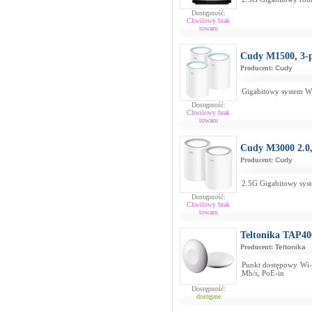
Dostępność:
Chwilowy brak
towaru
Cudy M1500, 3-
Producent:
Cudy
Gigabitowy system W
Dostępność:
Chwilowy brak
towaru
Cudy M3000 2.0,
Producent:
Cudy
2.5G Gigabitowy sys
Dostępność:
Chwilowy brak
towaru
Teltonika TAP40
Producent:
Teltonika
Punkt dostępowy Wi-
Mb/s, PoE-in
Dostępność:
dostępne