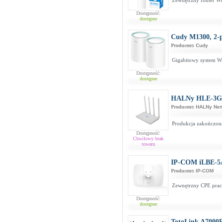
Zewnętrzny router W
Dostępność:
dostępne
Cudy M1300, 2-
Producent:
Cudy
Gigabitowy system W
Dostępność:
dostępne
HALNy HLE-3
Producent:
HALNy Net
Produkcja zakończona
Dostępność:
Chwilowy brak
towaru
IP-COM iLBE-5
Producent:
IP-COM
Zewnętrzny CPE prac
Dostępność:
dostępne
TotoLink A7000