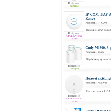
Dostępność:
dostępne
IP-COM iUAP-AC
Range
Producent:
IP-COM
Dwuzakresowy punkt 
Dostępność:
Chwilowy brak
towaru
Cudy M1300, 3-
Producent:
Cudy
Gigabitowy system W
Dostępność:
dostępne
Huawei eKitEng
Producent:
Huawei
Praca w pasmach 2,4 
Dostępność:
Chwilowy brak
towaru