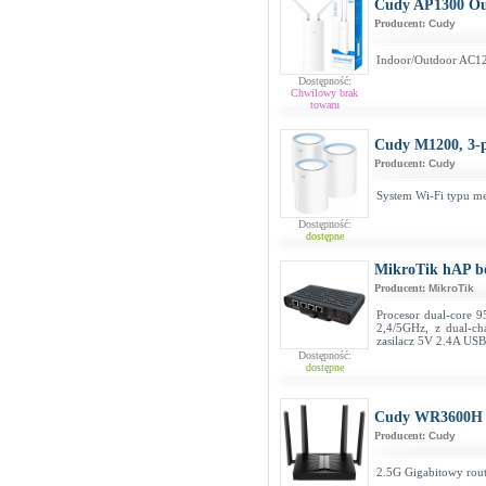
Cudy AP1300 Ou
Producent:
Cudy
Indoor/Outdoor AC1
Dostępność:
Chwilowy brak
towaru
Cudy M1200, 3-
Producent:
Cudy
System Wi-Fi typu m
Dostępność:
dostępne
MikroTik hAP be
Producent:
MikroTik
Procesor dual-core
2,4/5GHz, z dual-ch
zasilacz 5V 2.4A US
Dostępność:
dostępne
Cudy WR3600H
Producent:
Cudy
2.5G Gigabitowy rou