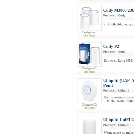
Cudy M3000 2.0,
Producent:
Cudy
2.5G Gigabitowy sys
Dostępność:
dostępne
Cudy P2
Producent:
Cudy
Router na kartę SIM
Dostępność:
dostępne
Ubiquiti (UAP-
Point
Producent:
Ubiquiti
Dwuzakresowy access
2.4GHz. Moduł radi
Dostępność:
dostępne
Ubiquiti UniFi 
Producent:
Ubiquiti
Wzmacniacz sygnału 