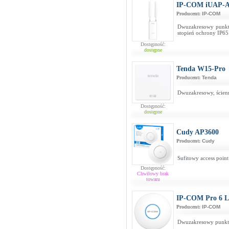
IP-COM iUAP-AC
Producent:
IP-COM
Dwuzakresowy punkt
stopień ochrony IP65
Dostępność:
dostępne
Tenda W15-Pro
Producent:
Tenda
Dwuzakresowy, ścien
Dostępność:
dostępne
Cudy AP3600
Producent:
Cudy
Sufitowy access poin
Dostępność:
Chwilowy brak
towaru
IP-COM Pro 6 Li
Producent:
IP-COM
Dwuzakresowy punkt 