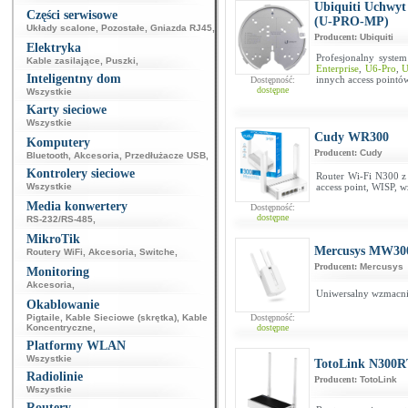
Ubiquiti Uchwyt
Części serwisowe
(U-PRO-MP)
Układy scalone
,
Pozostałe
,
Gniazda RJ45
,
Producent:
Ubiquiti
Elektryka
Profesjonalny syste
Kable zasilające
,
Puszki
,
Enterprise
,
U6-Pro
,
U
Inteligentny dom
innych access pointó
Dostępność:
dostępne
Wszystkie
Karty sieciowe
Wszystkie
Cudy WR300
Komputery
Producent:
Cudy
Bluetooth
,
Akcesoria
,
Przedłużacze USB
,
Kontrolery sieciowe
Router Wi-Fi N300 z 
Wszystkie
access point, WISP, w
Media konwertery
Dostępność:
dostępne
RS-232/RS-485
,
MikroTik
Mercusys MW3
Routery WiFi
,
Akcesoria
,
Switche
,
Producent:
Mercusys
Monitoring
Akcesoria
,
Uniwersalny wzmacni
Okablowanie
Pigtaile
,
Kable Sieciowe (skrętka)
,
Kable
Dostępność:
Koncentryczne
,
dostępne
Platformy WLAN
Wszystkie
TotoLink N300R
Radiolinie
Producent:
TotoLink
Wszystkie
Routery