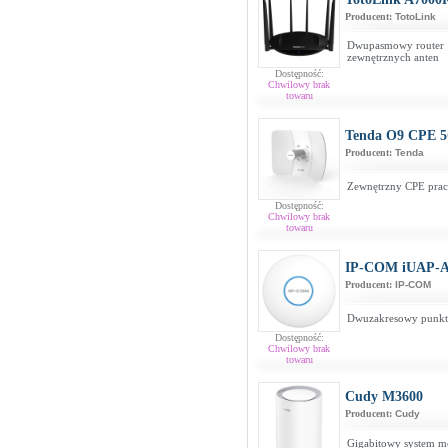
Producent:
TotoLink
Dwupasmowy router 
zewnętrznych anten
Dostępność:
Chwilowy brak
towaru
Tenda O9 CPE 
Producent:
Tenda
Zewnętrzny CPE prac
Dostępność:
Chwilowy brak
towaru
IP-COM iUAP-AC
Producent:
IP-COM
Dwuzakresowy punkt
Dostępność:
Chwilowy brak
towaru
Cudy M3600
Producent:
Cudy
Gigabitowy system m