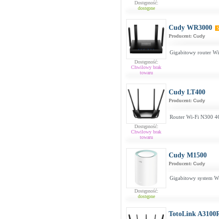
Dostępność:
dostępne
Cudy WR3000
S
Producent:
Cudy
Gigabitowy router W
Dostępność:
Chwilowy brak
towaru
Cudy LT400
Producent:
Cudy
Router Wi-Fi N300 4
Dostępność:
Chwilowy brak
towaru
Cudy M1500
Producent:
Cudy
Gigabitowy system W
Dostępność:
dostępne
TotoLink A3100