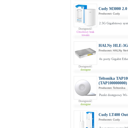
Cudy M3000 2.0
Producent:
Cudy
2.5G Gigabitowy sys
Dostępność:
Chwilowy brak
towaru
HALNy HLE-3G
Producent:
HALNy Net
4x porty Gigabit Et
Dostępność:
dostępne
Teltonika TAP10
(TAP100000000)
Producent:
Teltonika
Punkt dostępowy Wi-F
Dostępność:
dostępne
Cudy LT400 Out
Producent:
Cudy