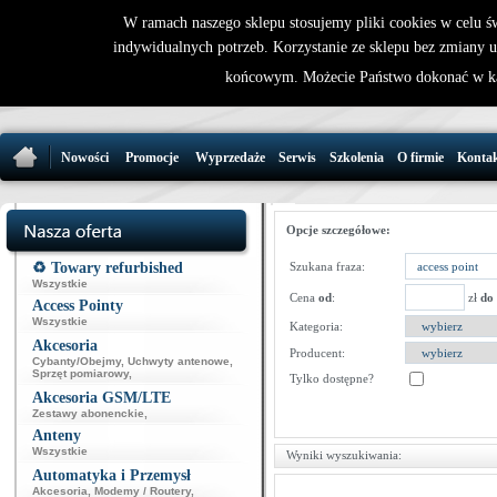
W ramach naszego sklepu stosujemy pliki cookies w celu 
indywidualnych potrzeb. Korzystanie ze sklepu bez zmiany 
32 721 86 
końcowym. Możecie Państwo dokonać w ka
support@wirele
Nowości
Promocje
Wyprzedaże
Serwis
Szkolenia
O firmie
Konta
Opcje szczegółowe:
♻️ Towary refurbished
Szukana fraza:
Wszystkie
Cena
od
:
zł
do
Access Pointy
Wszystkie
Kategoria:
Akcesoria
Producent:
Cybanty/Obejmy
,
Uchwyty antenowe
,
Sprzęt pomiarowy
,
Tylko dostępne?
Akcesoria GSM/LTE
Zestawy abonenckie
,
Anteny
Wszystkie
Wyniki wyszukiwania:
Automatyka i Przemysł
Akcesoria
,
Modemy / Routery
,