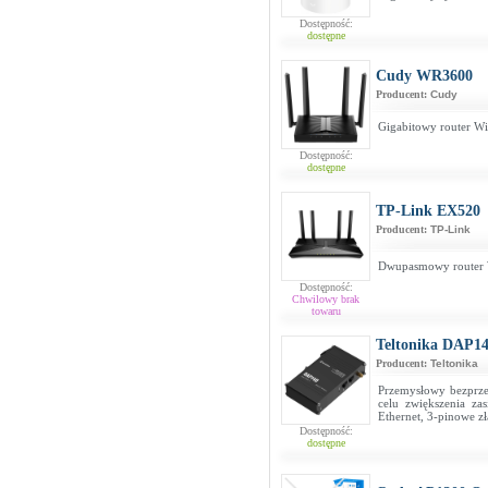
Dostępność:
dostępne
Cudy WR3600
Producent:
Cudy
Gigabitowy router W
Dostępność:
dostępne
TP-Link EX520
Producent:
TP-Link
Dwupasmowy router 
Dostępność:
Chwilowy brak
towaru
Teltonika DAP1
Producent:
Teltonika
Przemysłowy bezprz
celu zwiększenia za
Ethernet, 3-pinowe zł
Dostępność:
dostępne