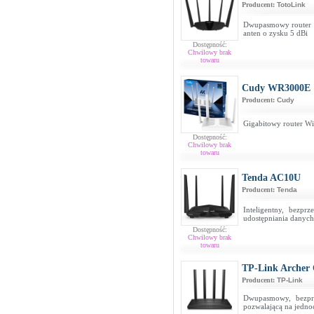
Producent:
TotoLink
Dwupasmowy router 
anten o zysku 5 dBi
Dostępność:
Chwilowy brak
towaru
Cudy WR3000E
Producent:
Cudy
Gigabitowy router W
Dostępność:
Chwilowy brak
towaru
Tenda AC10U
Producent:
Tenda
Inteligentny, bezp
udostępniania danych
Dostępność:
Chwilowy brak
towaru
TP-Link Archer
Producent:
TP-Link
Dwupasmowy, bezpr
pozwalającą na jedn