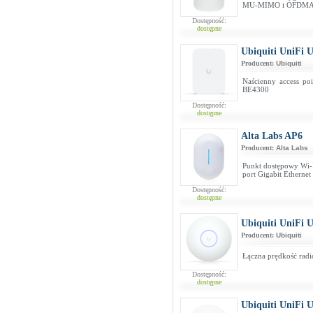
MU-MIMO i OFDMA)
Dostępność:
dostępne
Ubiquiti UniFi 
Producent:
Ubiquiti
Naścienny access po
BE4300
Dostępność:
dostępne
Alta Labs AP6
Producent:
Alta Labs
Punkt dostępowy Wi-F
port Gigabit Etherne
Dostępność:
dostępne
Ubiquiti UniFi 
Producent:
Ubiquiti
Łączna prędkość rad
Dostępność:
dostępne
Ubiquiti UniFi 