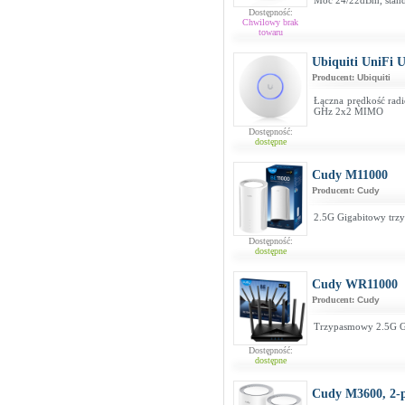
Moc 24/22dBm, stand
Dostępność:
Chwilowy brak
towaru
Ubiquiti UniFi 
Producent:
Ubiquiti
Łączna prędkość ra
GHz 2x2 MIMO
Dostępność:
dostępne
Cudy M11000
Producent:
Cudy
2.5G Gigabitowy trz
Dostępność:
dostępne
Cudy WR11000
Producent:
Cudy
Trzypasmowy 2.5G G
Dostępność:
dostępne
Cudy M3600, 2-