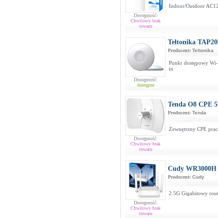
Indoor/Outdoor AC1
Dostępność:
Chwilowy brak
towaru
Teltonika TAP20
Producent:
Teltonika
Punkt dostępowy Wi-
in
Dostępność:
dostępne
Tenda O8 CPE 
Producent:
Tenda
Zewnętrzny CPE prac
Dostępność:
Chwilowy brak
towaru
Cudy WR3000H
Producent:
Cudy
2.5G Gigabitowy rou
Dostępność:
Chwilowy brak
towaru