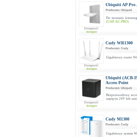
Ubiquiti AP Pr
Producent:
Ubiquiti
Do montażu ścienne
(UAP-AC-PRO)
Dostępność:
dostępne
Cudy WR1300
Producent:
Cudy
Gigabitowy router W
Dostępność:
dostępne
Ubiquiti (ACB-I
Access Point
Producent:
Ubiquiti
Bezprzewodowy acces
napięciu 24V lub zas
Dostępność:
dostępne
Cudy M1300
Producent:
Cudy
Gigabitowy system W