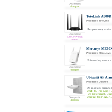
Dostępność:
dostępne
TotoLink A800R
Producent:
TotoLink
Dwupasmowy router W
Dostępność:
Chwilowy brak
towaru
Mercusys ME60
Producent:
Mercusys
Uniwersalny wzmacni
Dostępność:
dostępne
Ubiquiti AP A
Producent:
Ubiquiti
Do montażu ścienne
UniFi U7 Pro Max (
(U6-Enterprise)
,
Ubiq
Ubiquiti UniFi AC 
Dostępność:
dostępne