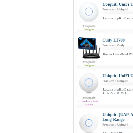
Ubiquiti UniFi U
Producent:
Ubiquiti
Łączna prędkość rad
Dostępność:
dostępne
Cudy LT700
Producent:
Cudy
Router Dual-Band Wi
Dostępność:
dostępne
Ubiquiti UniFi U
Producent:
Ubiquiti
Łączna prędkość rad
GHz 2x2 MIMO
Dostępność:
Chwilowy brak
towaru
Ubiquiti (UAP-A
Long-Range
Producent:
Ubiquiti