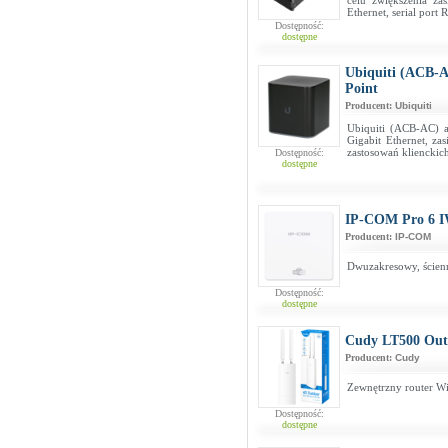
celu zwiększenia za
Ethernet, serial port
Dostępność:
dostępne
Ubiquiti (ACB-A
Point
Producent:
Ubiquiti
Ubiquiti (ACB-AC) 
Gigabit Ethernet, z
zastosowań klienckic
Dostępność:
dostępne
IP-COM Pro 6 
Producent:
IP-COM
Dwuzakresowy, ścien
Dostępność:
dostępne
Cudy LT500 Out
Producent:
Cudy
Zewnętrzny router W
Dostępność:
dostępne