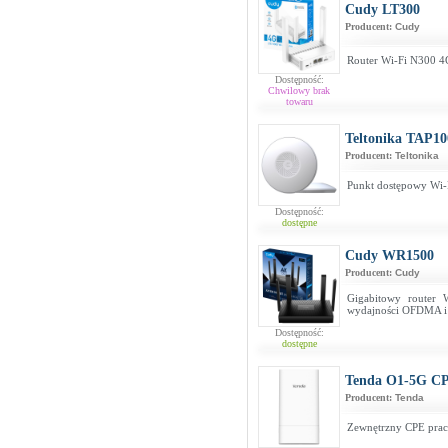
Cudy LT300
Producent:
Cudy
Router Wi-Fi N300 4
Dostępność:
Chwilowy brak
towaru
Teltonika TAP1
Producent:
Teltonika
Punkt dostępowy Wi-F
Dostępność:
dostępne
Cudy WR1500
Producent:
Cudy
Gigabitowy router 
wydajności OFDMA
Dostępność:
dostępne
Tenda O1-5G C
Producent:
Tenda
Zewnętrzny CPE prac