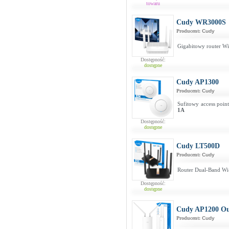
towaru
Cudy WR3000S
Producent:
Cudy
Gigabitowy router W
Dostępność:
dostępne
Cudy AP1300
Producent:
Cudy
Sufitowy access poi
1A
Dostępność:
dostępne
Cudy LT500D
Producent:
Cudy
Router Dual-Band Wi
Dostępność:
dostępne
Cudy AP1200 Ou
Producent:
Cudy