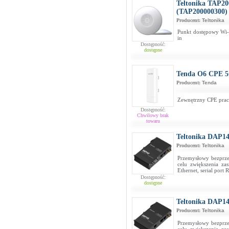
Teltonika TAP20
(TAP200000300)
Producent:
Teltonika
Punkt dostępowy Wi-
in
Dostępność:
dostępne
Tenda O6 CPE 
Producent:
Tenda
Zewnętrzny CPE prac
Dostępność:
Chwilowy brak
towaru
Teltonika DAP1
Producent:
Teltonika
Przemysłowy bezprz
celu zwiększenia za
Ethernet, serial port
Dostępność:
dostępne
Teltonika DAP1
Producent:
Teltonika
Przemysłowy bezprz