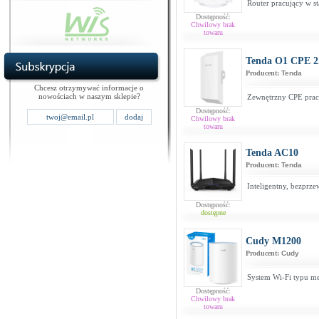
Router pracujący w s
Dostępność:
Chwilowy brak
towaru
Tenda O1 CPE 
Producent:
Tenda
Chcesz otrzymywać informacje o
nowościach w naszym sklepie?
Zewnętrzny CPE prac
Dostępność:
Chwilowy brak
towaru
Tenda AC10
Producent:
Tenda
Inteligentny, bezpr
Dostępność:
dostępne
Cudy M1200
Producent:
Cudy
System Wi-Fi typu m
Dostępność:
Chwilowy brak
towaru