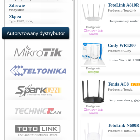
TotoLink A810R
Zdrowie
Wszystkie
Producent:
TotoLink
Złącza
Dwupasmowy router W
Typu BNC
,
Inne
,
Dostępność:
Chwilowy brak
towaru
Cudy WR1200
Producent:
Cudy
Router Wi-Fi AC1200
Dostępność:
dostępne
Tenda AC8
SUPE
Producent:
Tenda
Bezprzewodowy, gig
Dostępność:
Chwilowy brak
towaru
TotoLink N600R
Producent:
TotoLink